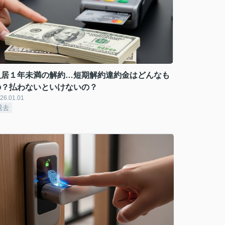
入居１年未満の解約…短期解約違約金はどんなも
の？払わないといけないの？
26.01.01
退去