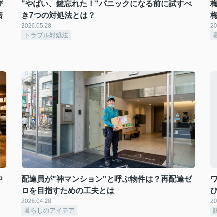
び
"やばい、鍵忘れた！"パニックになる前に試すべ
倍
き7つの対処法とは？
2026.05.28
20
トラブル対処法
中
配達員が"神マンション"と呼ぶ物件は？再配達ゼ
ロを目指すための工夫とは
2026.04.28
20
暮らしのアイデア