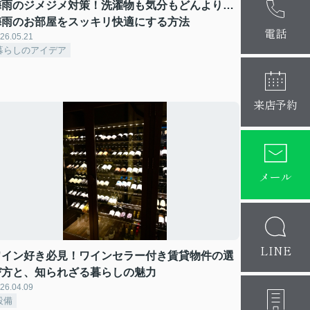
梅雨のジメジメ対策！洗濯物も気分もどんより…
麻布十番本
梅雨のお部屋をスッキリ快適にする方法
大阪梅田店
電話
26.05.21
暮らしのアイデア
来店予約
メール
LINE
ワイン好き必見！ワインセラー付き賃貸物件の選
び方と、知られざる暮らしの魅力
26.04.09
設備