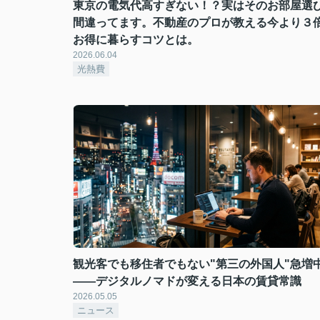
東京の電気代高すぎない！？実はそのお部屋選
間違ってます。不動産のプロが教える今より３
お得に暮らすコツとは。
2026.06.04
光熱費
観光客でも移住者でもない"第三の外国人"急増
——デジタルノマドが変える日本の賃貸常識
2026.05.05
ニュース