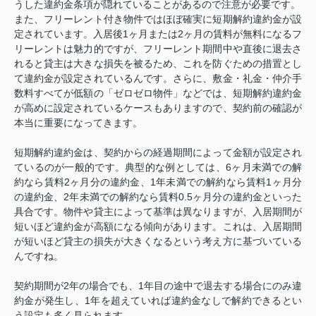
うした違約金条項が隠れていることがあるので注意が必要です。
また、フリーレント付き物件ではほぼ確実に短期解約違約金が設
定されています。入居後1ヶ月または2ヶ月の賃料が無料になるフ
リーレントは魅力的ですが、フリーレント期間中や直後に退去さ
れると貸主は大きな損失を被るため、これを防ぐための措置とし
て違約金が設定されているんです。さらに、敷金・礼金・仲介手
数料すべてが低額の「ゼロゼロ物件」などでは、短期解約違約金
が高めに設定されているケースもありますので、契約前の確認が
本当に重要になってきます。
短期解約違約金は、契約からの経過期間によって金額が設定され
ているのが一般的です。典型的な例としては、6ヶ月未満での解
約なら賃料2ヶ月分の違約金、1年未満での解約なら賃料1ヶ月分
の違約金、2年未満での解約なら賃料0.5ヶ月分の違約金といった
具合です。物件や貸主によって基準は異なりますが、入居期間が
短いほど違約金が高額になる傾向があります。これは、入居期間
が短いほど貸主の損失が大きくなるという考え方に基づいている
んですね。
契約期間が2年の場合でも、1年目の途中で退去する場合にのみ違
約金が発生し、1年を超えていれば違約金なしで解約できるとい
う設定も多く見られます。