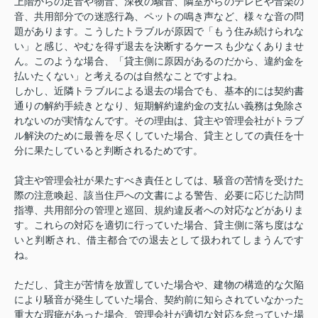
上階からの足音や物音、深夜の騒音、隣室からのテレビや音楽の
音、共用部分での迷惑行為、ペットの鳴き声など、様々な音の問
題があります。こうしたトラブルが原因で「もう住み続けられな
い」と感じ、やむを得ず退去を決断するケースも少なくありませ
ん。このような場合、「貸主側に原因があるのだから、違約金を
払いたくない」と考えるのは自然なことですよね。
しかし、近隣トラブルによる退去の場合でも、基本的には契約書
通りの解約手続きとなり、短期解約違約金の支払い義務は免除さ
れないのが実情なんです。その理由は、貸主や管理会社がトラブ
ル解決のために最善を尽くしていた場合、貸主としての責任を十
分に果たしていると判断されるためです。
貸主や管理会社が果たすべき責任としては、騒音の苦情を受けた
際の注意喚起、該当住戸への文書による警告、必要に応じた訪問
指導、共用部分の管理と巡回、規約違反者への対応などがありま
す。これらの対応を適切に行っていた場合、貸主側に落ち度はな
いと判断され、借主都合での退去として扱われてしまうんです
ね。
ただし、貸主が苦情を放置していた場合や、建物の構造的な欠陥
により騒音が発生していた場合、契約前に知らされていなかった
重大な瑕疵があった場合、管理会社が適切な対応を怠っていた場