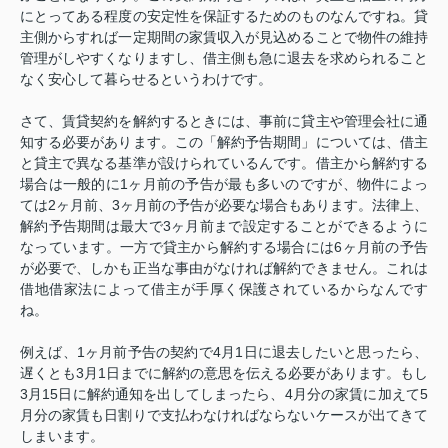
にとってある程度の安定性を保証するためのものなんですね。貸
主側からすれば一定期間の家賃収入が見込めることで物件の維持
管理がしやすくなりますし、借主側も急に退去を求められること
なく安心して暮らせるというわけです。
さて、賃貸契約を解約するときには、事前に貸主や管理会社に通
知する必要があります。この「解約予告期間」については、借主
と貸主で異なる基準が設けられているんです。借主から解約する
場合は一般的に1ヶ月前の予告が最も多いのですが、物件によっ
ては2ヶ月前、3ヶ月前の予告が必要な場合もあります。法律上、
解約予告期間は最大で3ヶ月前まで設定することができるように
なっています。一方で貸主から解約する場合には6ヶ月前の予告
が必要で、しかも正当な事由がなければ解約できません。これは
借地借家法によって借主が手厚く保護されているからなんです
ね。
例えば、1ヶ月前予告の契約で4月1日に退去したいと思ったら、
遅くとも3月1日までに解約の意思を伝える必要があります。もし
3月15日に解約通知を出してしまったら、4月分の家賃に加えて5
月分の家賃も日割りで支払わなければならないケースが出てきて
しまいます。