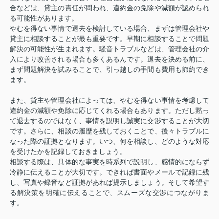
合などは、貸主の責任が問われ、違約金の免除や減額が認められ
る可能性があります。
やむを得ない事情で退去を検討している場合、まずは管理会社や
貸主に相談することが最も重要です。早期に相談することで問題
解決の可能性が生まれます。騒音トラブルなどは、管理会社の介
入により改善される場合も多くあるんです。退去を決める前に、
まず問題解決を試みることで、引っ越しの手間も費用も節約でき
ます。
また、貸主や管理会社によっては、やむを得ない事情を考慮して
違約金の減額や免除に応じてくれる場合もあります。ただし黙っ
て退去するのではなく、事情を説明し誠実に交渉することが大切
です。さらに、相談の履歴を残しておくことで、後々トラブルに
なった際の証拠となります。いつ、何を相談し、どのような対応
を受けたかを記録しておきましょう。
相談する際は、具体的な事実を時系列で説明し、感情的にならず
冷静に伝えることが大切です。できれば書面やメールで記録に残
し、写真や録音など証拠があれば提示しましょう。そして希望す
る解決策を明確に伝えることで、スムーズな交渉につながりま
す。