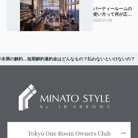
パーティールームの
使い方って何が正し
い？タワマン住みの
2026.01.06
本音とは？
年未満の解約…短期解約違約金はどんなもの？払わないといけないの？