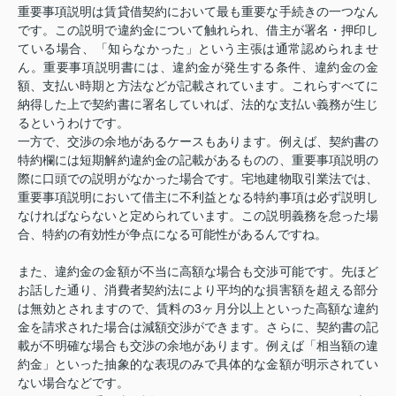
重要事項説明は賃貸借契約において最も重要な手続きの一つなん
です。この説明で違約金について触れられ、借主が署名・押印し
ている場合、「知らなかった」という主張は通常認められませ
ん。重要事項説明書には、違約金が発生する条件、違約金の金
額、支払い時期と方法などが記載されています。これらすべてに
納得した上で契約書に署名していれば、法的な支払い義務が生じ
るというわけです。
一方で、交渉の余地があるケースもあります。例えば、契約書の
特約欄には短期解約違約金の記載があるものの、重要事項説明の
際に口頭での説明がなかった場合です。宅地建物取引業法では、
重要事項説明において借主に不利益となる特約事項は必ず説明し
なければならないと定められています。この説明義務を怠った場
合、特約の有効性が争点になる可能性があるんですね。
また、違約金の金額が不当に高額な場合も交渉可能です。先ほど
お話した通り、消費者契約法により平均的な損害額を超える部分
は無効とされますので、賃料の3ヶ月分以上といった高額な違約
金を請求された場合は減額交渉ができます。さらに、契約書の記
載が不明確な場合も交渉の余地があります。例えば「相当額の違
約金」といった抽象的な表現のみで具体的な金額が明示されてい
ない場合などです。