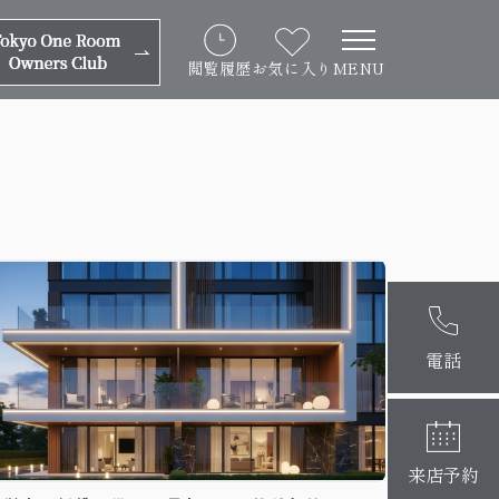
閲覧履歴
お気に入り
MENU
麻布十番本
大阪梅田店
電話
来店予約