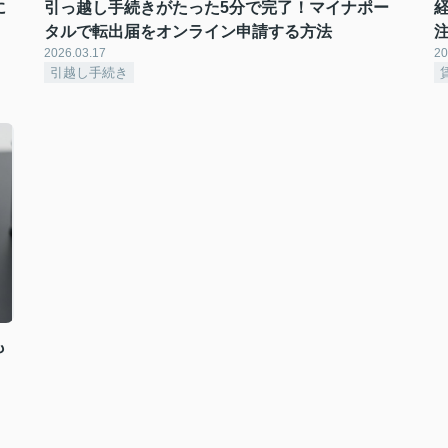
に
引っ越し手続きがたった5分で完了！マイナポー
タルで転出届をオンライン申請する方法
2026.03.17
20
引越し手続き
も