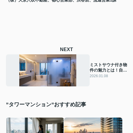
（株）大京穴吹不動産、都心営業部、渋谷店、流通営業1課
NEXT
ミストサウナ付き物
件の魅力とは！自宅
で楽しめる方法や費
2026.01.08
用も解説！
”タワーマンション”おすすめ記事