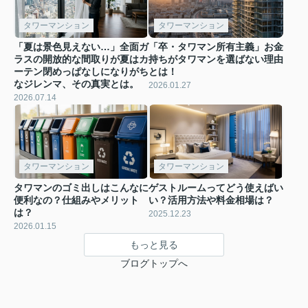
タワーマンション
タワーマンション
「夏は景色見えない…」全面ガ
「卒・タワマン所有主義」お金
ラスの開放的な間取りが夏はカ
持ちがタワマンを選ばない理由
ーテン閉めっぱなしになりがち
とは！
なジレンマ、その真実とは。
2026.01.27
2026.07.14
タワーマンション
タワーマンション
タワマンのゴミ出しはこんなに
ゲストルームってどう使えばい
便利なの？仕組みやメリット
い？活用方法や料金相場は？
は？
2025.12.23
2026.01.15
もっと見る
ブログトップへ