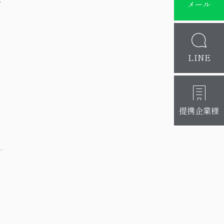
メール
い
LINE
ヨ
、
提携企業様