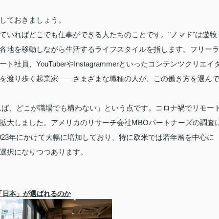
しておきましょう。
ていればどこでも仕事ができる人たちのことです。"ノマド"は遊牧
各地を移動しながら生活するライフスタイルを指します。フリー
、YouTuberやInstagrammerといったコンテンツクリエイ
を渡り歩く起業家——さまざまな職種の人が、この働き方を選ん
あれば、どこが職場でも構わない」という点です。コロナ禍でリモー
拡大しました。アメリカのリサーチ会社MBOパートナーズの調査
2023年にかけて大幅に増加しており、特に欧米では若年層を中心に
選択になりつつあります。
「日本」が選ばれるのか