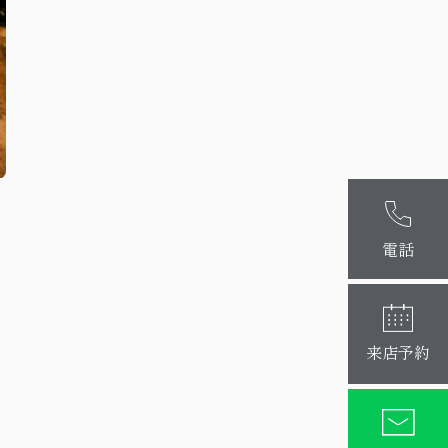
麻布十番本
大阪梅田店
電話
来店予約
ん