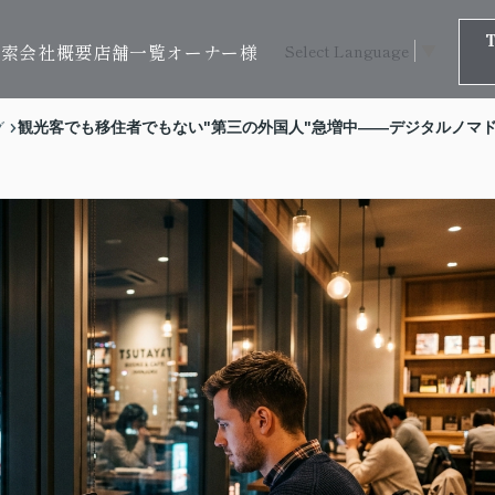
検索
会社概要
店舗一覧
オーナー様
Select Language
▼
観光客でも移住者でもない"第三の外国人"急増中——デジタルノマ
グ