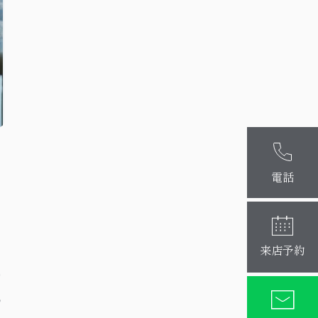
麻布十番本
大阪梅田店
電話
来店予約
層
の