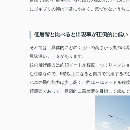
通販で届いた荷物や、引っ越しの際の段ボールに卵
にゴキブリの卵は非常に小さく、気づかないうちに
低層階と比べると出現率が圧倒的に低い
それでは、具体的にどのくらいの高さから虫の出現
興味深いデータがあります。
蚊の飛行能力は約10メートル程度、つまりマンシ
む生物なので、5階以上になると自力で到達するの
ハエの飛行能力は少し高く、約10～15メートル程
行範囲であって、意図的に高層階を目指して飛んで