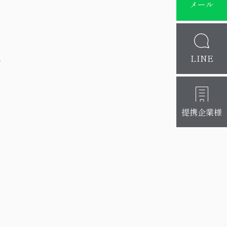
メール
き
LINE
だ
提携企業様