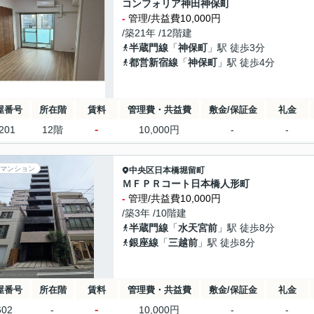
コンフォリア神田神保町
-
管理/共益費10,000円
/築21年 /12階建
半蔵門線
「
神保町
」駅 徒歩3分
都営新宿線
「
神保町
」駅 徒歩4分
屋番号
所在階
賃料
管理費・共益費
敷金/保証金
礼金
-
201
12階
10,000円
-
-
マンション
中央区
日本橋堀留町
ＭＦＰＲコート日本橋人形町
-
管理/共益費10,000円
/築3年 /10階建
半蔵門線
「
水天宮前
」駅 徒歩8分
銀座線
「
三越前
」駅 徒歩8分
屋番号
所在階
賃料
管理費・共益費
敷金/保証金
礼金
-
602
-
10,000円
-
-