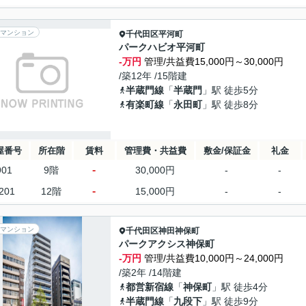
マンション
千代田区
平河町
パークハビオ平河町
-万円
管理/共益費15,000円～30,000円
/築12年 /15階建
半蔵門線
「
半蔵門
」駅 徒歩5分
有楽町線
「
永田町
」駅 徒歩8分
屋番号
所在階
賃料
管理費・共益費
敷金/保証金
礼金
-
901
9階
30,000円
-
-
-
201
12階
15,000円
-
-
マンション
千代田区
神田神保町
パークアクシス神保町
-万円
管理/共益費10,000円～24,000円
/築2年 /14階建
都営新宿線
「
神保町
」駅 徒歩4分
半蔵門線
「
九段下
」駅 徒歩9分