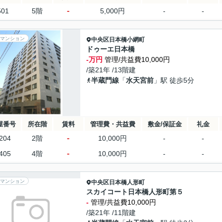
-
501
5階
5,000円
-
-
マンション
中央区
日本橋小網町
ドゥーエ日本橋
-万円
管理/共益費10,000円
/築21年 /13階建
半蔵門線
「
水天宮前
」駅 徒歩5分
屋番号
所在階
賃料
管理費・共益費
敷金/保証金
礼金
-
204
2階
10,000円
-
-
-
405
4階
10,000円
-
-
マンション
中央区
日本橋人形町
スカイコート日本橋人形町第５
-
管理/共益費10,000円
/築21年 /11階建