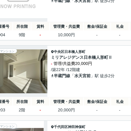
半蔵門線
「
水天宮前
」駅 徒歩2分
屋番号
所在階
賃料
管理費・共益費
敷金/保証金
礼金
-
904
9階
10,000円
-
-
マンション
中央区
日本橋人形町
ミリアレジデンス日本橋人形町Ⅱ
-
管理/共益費20,000円
/築22年 /12階建
半蔵門線
「
水天宮前
」駅 徒歩2分
屋番号
所在階
賃料
管理費・共益費
敷金/保証金
礼金
-
203
2階
20,000円
-
-
マンション
千代田区
神田神保町