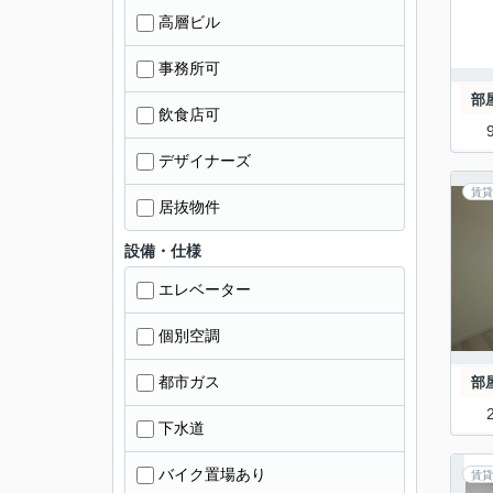
高層ビル
事務所可
部
飲食店可
デザイナーズ
賃貸
居抜物件
設備・仕様
エレベーター
個別空調
都市ガス
部
下水道
バイク置場あり
賃貸