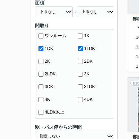
面積
～
部
間取り
ワンルーム
1K
1
1
1DK
1LDK
1
2K
2DK
1
2LDK
3K
賃貸
3DK
3LDK
4K
4DK
4LDK以上
駅・バス停からの時間
部