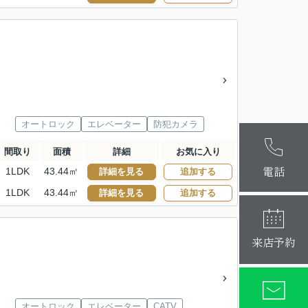
オートロック
エレベーター
防犯カメラ
麻布十番本
間取り
面積
詳細
お気に入り
大阪梅田店
電話
1LDK
43.44㎡
詳細を見る
追加する
1LDK
43.44㎡
詳細を見る
追加する
来店予約
オートロック
エレベーター
CATV