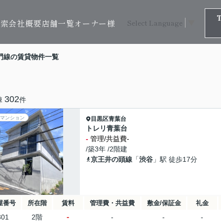
検索
会社概要
店舗一覧
オーナー様
Select Language
▼
門線の賃貸物件一覧
302
棟
件
マンション
目黒区
青葉台
トレリ青葉台
-
管理/共益費-
/築3年 /2階建
京王井の頭線
「
渋谷
」駅 徒歩17分
屋番号
所在階
賃料
管理費・共益費
敷金/保証金
礼金
-
301
2階
-
-
-