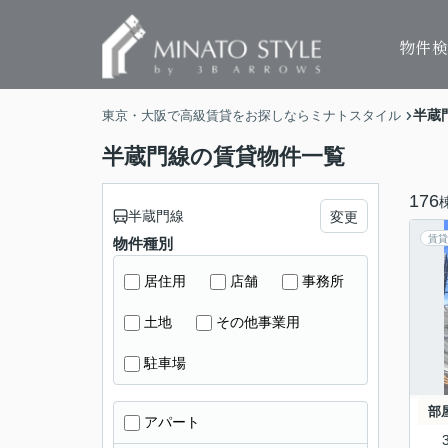
物件
半蔵
東京・大阪で高級賃貸をお探しならミナトスタイル
半蔵門線の賃貸物件一覧
176
半蔵門線
変更
賃貸
物件種別
居住用
店舗
事務所
土地
その他事業用
駐車場
部
アパート