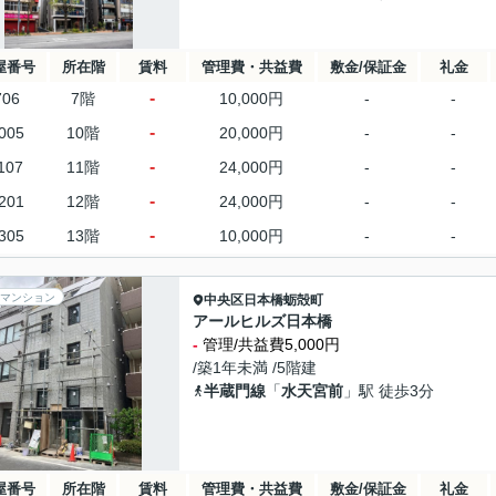
屋番号
所在階
賃料
管理費・共益費
敷金/保証金
礼金
-
706
7階
10,000円
-
-
-
005
10階
20,000円
-
-
-
107
11階
24,000円
-
-
-
201
12階
24,000円
-
-
-
305
13階
10,000円
-
-
マンション
中央区
日本橋蛎殻町
アールヒルズ日本橋
-
管理/共益費5,000円
/築1年未満 /5階建
半蔵門線
「
水天宮前
」駅 徒歩3分
屋番号
所在階
賃料
管理費・共益費
敷金/保証金
礼金