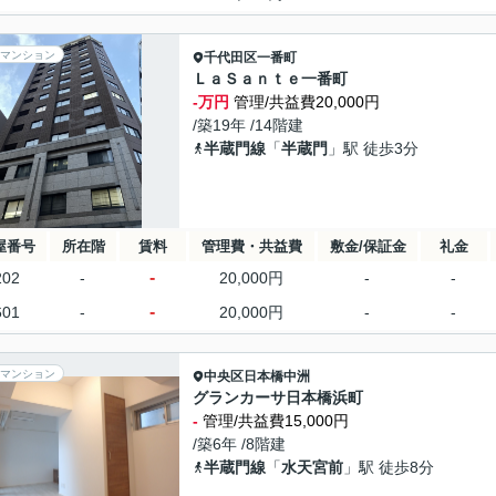
マンション
千代田区
一番町
ＬａＳａｎｔｅ一番町
-万円
管理/共益費20,000円
/築19年 /14階建
半蔵門線
「
半蔵門
」駅 徒歩3分
屋番号
所在階
賃料
管理費・共益費
敷金/保証金
礼金
-
202
-
20,000円
-
-
-
601
-
20,000円
-
-
マンション
中央区
日本橋中洲
グランカーサ日本橋浜町
-
管理/共益費15,000円
/築6年 /8階建
半蔵門線
「
水天宮前
」駅 徒歩8分