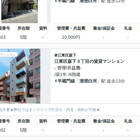
半蔵門線
「
清澄白河
」駅 徒歩12分
屋番号
所在階
賃料
管理費・共益費
敷金/保証金
礼金
-
503
5階
10,000円
-
-
マンション
江東区
森下
江東区森下３丁目の賃貸マンション
-
管理/共益費-
/築1年 /6階建
半蔵門線
「
清澄白河
」駅 徒歩13分
店不要★弊社ではオンラインで打合せ・内見・契約が可能★
屋番号
所在階
賃料
管理費・共益費
敷金/保証金
礼金
-
502
5階
-
-
-