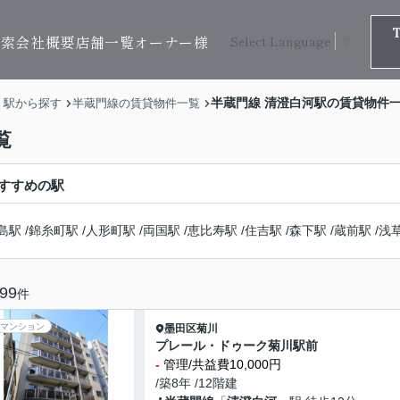
検索
会社概要
店舗一覧
オーナー様
Select Language
▼
半蔵門線 清澄白河駅の賃貸物件
・駅から探す
半蔵門線の賃貸物件一覧
覧
すすめの駅
島駅
/
錦糸町駅
/
人形町駅
/
両国駅
/
恵比寿駅
/
住吉駅
/
森下駅
/
蔵前駅
/
浅
99
件
マンション
墨田区
菊川
プレール・ドゥーク菊川駅前
-
管理/共益費10,000円
/築8年 /12階建