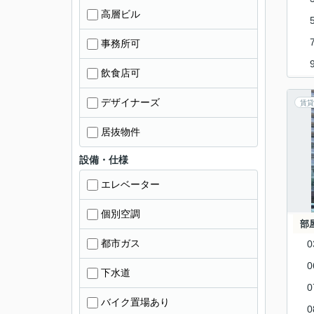
高層ビル
事務所可
飲食店可
デザイナーズ
賃貸
居抜物件
設備・仕様
エレベーター
個別空調
部
都市ガス
0
0
下水道
0
バイク置場あり
0