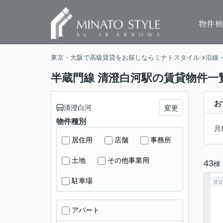
物件
東京・大阪で高級賃貸をお探しならミナトスタイル
沿線
半蔵門線 清澄白河駅の賃貸物件一
お
清澄白河
変更
物件種別
月
居住用
店舗
事務所
土地
その他事業用
43
棟
駐車場
賃貸
アパート