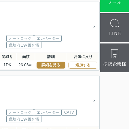
メール
LINE
オートロック
エレベーター
敷地内ごみ置き場
間取り
面積
詳細
お気に入り
提携企業様
1DK
26.03㎡
詳細を見る
追加する
オートロック
エレベーター
CATV
敷地内ごみ置き場