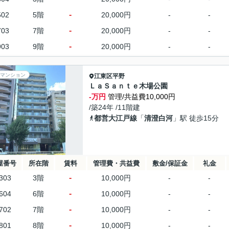
-
502
5階
20,000円
-
-
-
703
7階
20,000円
-
-
-
903
9階
20,000円
-
-
マンション
江東区
平野
ＬａＳａｎｔｅ木場公園
-万円
管理/共益費10,000円
/築24年 /11階建
都営大江戸線
「
清澄白河
」駅 徒歩15分
屋番号
所在階
賃料
管理費・共益費
敷金/保証金
礼金
-
303
3階
10,000円
-
-
-
604
6階
10,000円
-
-
-
702
7階
10,000円
-
-
-
801
8階
10,000円
-
-