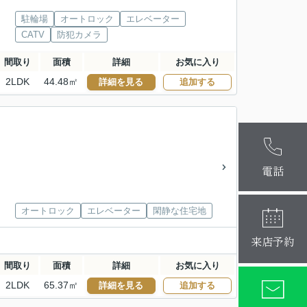
駐輪場
オートロック
エレベーター
CATV
防犯カメラ
間取り
面積
詳細
お気に入り
2LDK
44.48㎡
詳細を見る
追加する
麻布十番本
大阪梅田店
電話
オートロック
エレベーター
閑静な住宅地
来店予約
間取り
面積
詳細
お気に入り
2LDK
65.37㎡
詳細を見る
追加する