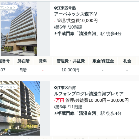
マンション
江東区
常盤
アーバネックス森下Ⅳ
-
管理/共益費10,000円
/築6年 /10階建
半蔵門線
「
清澄白河
」駅 徒歩4分
屋番号
所在階
賃料
管理費・共益費
敷金/保証金
礼金
-
507
5階
10,000円
-
-
マンション
江東区
白河
ルフォンプログレ清澄白河プレミア
-万円
管理/共益費10,000円～30,000円
/築6年 /11階建
半蔵門線
「
清澄白河
」駅 徒歩4分