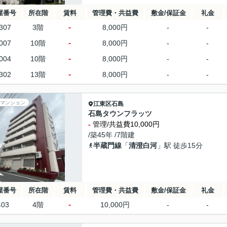
屋番号
所在階
賃料
管理費・共益費
敷金/保証金
礼金
-
307
3階
8,000円
-
-
-
007
10階
8,000円
-
-
-
004
10階
8,000円
-
-
-
302
13階
8,000円
-
-
マンション
江東区
石島
石島タウンフラッツ
-
管理/共益費10,000円
/築45年 /7階建
半蔵門線
「
清澄白河
」駅 徒歩15分
屋番号
所在階
賃料
管理費・共益費
敷金/保証金
礼金
-
403
4階
10,000円
-
-