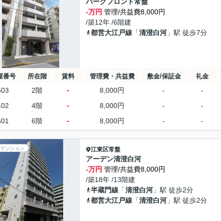
パークフロント常盤
-万円
管理/共益費8,000円
/築12年 /6階建
都営大江戸線
「
清澄白河
」駅 徒歩7分
屋番号
所在階
賃料
管理費・共益費
敷金/保証金
礼金
-
503
2階
8,000円
-
-
-
402
4階
8,000円
-
-
-
601
6階
8,000円
-
-
マンション
江東区
常盤
アーデン清澄白河
-万円
管理/共益費8,000円
/築18年 /13階建
半蔵門線
「
清澄白河
」駅 徒歩2分
都営大江戸線
「
清澄白河
」駅 徒歩2分