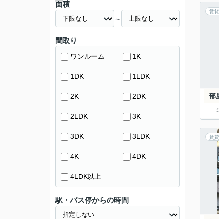
面積
賃貸
～
間取り
ワンルーム
1K
1DK
1LDK
2K
2DK
部
2LDK
3K
3DK
3LDK
賃貸
4K
4DK
4LDK以上
駅・バス停からの時間