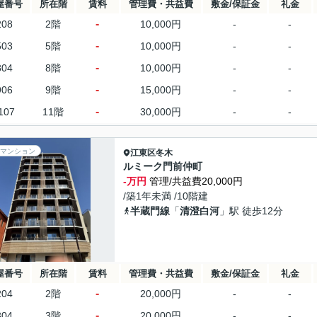
屋番号
所在階
賃料
管理費・共益費
敷金/保証金
礼金
-
208
2階
10,000円
-
-
-
503
5階
10,000円
-
-
-
804
8階
10,000円
-
-
-
906
9階
15,000円
-
-
-
107
11階
30,000円
-
-
マンション
江東区
冬木
ルミーク門前仲町
-万円
管理/共益費20,000円
/築1年未満 /10階建
半蔵門線
「
清澄白河
」駅 徒歩12分
屋番号
所在階
賃料
管理費・共益費
敷金/保証金
礼金
-
204
2階
20,000円
-
-
-
304
3階
20,000円
-
-