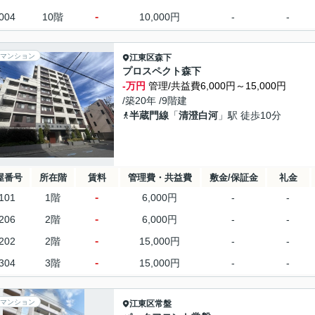
-
004
10階
10,000円
-
-
マンション
江東区
森下
プロスペクト森下
-万円
管理/共益費6,000円～15,000円
/築20年 /9階建
半蔵門線
「
清澄白河
」駅 徒歩10分
屋番号
所在階
賃料
管理費・共益費
敷金/保証金
礼金
-
101
1階
6,000円
-
-
-
206
2階
6,000円
-
-
-
202
2階
15,000円
-
-
-
304
3階
15,000円
-
-
マンション
江東区
常盤