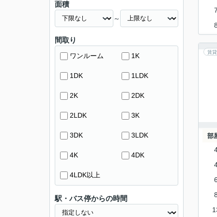
面積
～
間取り
賃貸
ワンルーム
1K
1DK
1LDK
2K
2DK
2LDK
3K
3DK
3LDK
部
4K
4DK
4LDK以上
駅・バス停からの時間
1