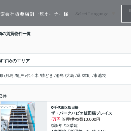
検索
会社概要
店舗一覧
オーナー様
Select Language
▼
橋の賃貸物件一覧
すすめのエリア
郷
/
月島
/
亀戸
/
代々木
/
勝どき
/
湯島
/
大島
/
緑
/
本町
/
東池袋
3
件
マンション
千代田区
飯田橋
ザ・パークハビオ飯田橋プレイス
-万円
管理/共益費10,000円
/築5年 /12階建