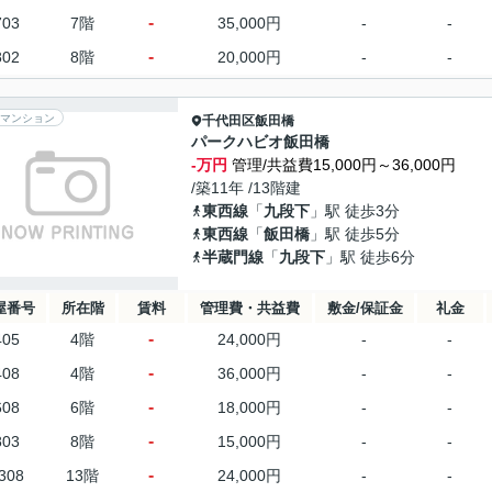
-
703
7階
35,000円
-
-
-
802
8階
20,000円
-
-
マンション
千代田区
飯田橋
パークハビオ飯田橋
-万円
管理/共益費15,000円～36,000円
/築11年 /13階建
東西線
「
九段下
」駅 徒歩3分
東西線
「
飯田橋
」駅 徒歩5分
半蔵門線
「
九段下
」駅 徒歩6分
屋番号
所在階
賃料
管理費・共益費
敷金/保証金
礼金
-
405
4階
24,000円
-
-
-
408
4階
36,000円
-
-
-
608
6階
18,000円
-
-
-
803
8階
15,000円
-
-
-
308
13階
24,000円
-
-