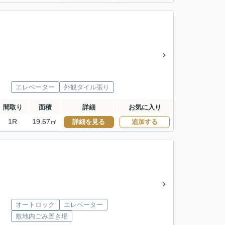
エレベーター
外観タイル張り
間取り
面積
詳細
お気に入り
1R
19.67㎡
詳細を見る
追加する
オートロック
エレベーター
敷地内ごみ置き場