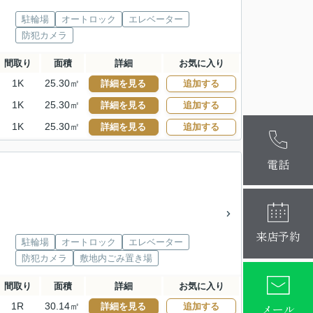
駐輪場
オートロック
エレベーター
防犯カメラ
間取り
面積
詳細
お気に入り
1K
25.30㎡
詳細を見る
追加する
1K
25.30㎡
詳細を見る
追加する
1K
25.30㎡
詳細を見る
追加する
麻布十番本
大阪梅田店
電話
来店予約
駐輪場
オートロック
エレベーター
防犯カメラ
敷地内ごみ置き場
間取り
面積
詳細
お気に入り
メール
1R
30.14㎡
詳細を見る
追加する