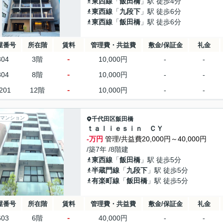
東西線
「
飯田橋
」駅 徒歩4分
東西線
「
九段下
」駅 徒歩6分
東西線
「
飯田橋
」駅 徒歩6分
屋番号
所在階
賃料
管理費・共益費
敷金/保証金
礼金
-
304
3階
10,000円
-
-
-
804
8階
10,000円
-
-
-
201
12階
10,000円
-
-
マンション
千代田区
飯田橋
ｔａｌｉｅｓｉｎ ＣＹ
-万円
管理/共益費20,000円～40,000円
/築7年 /8階建
東西線
「
飯田橋
」駅 徒歩5分
半蔵門線
「
九段下
」駅 徒歩5分
有楽町線
「
飯田橋
」駅 徒歩5分
屋番号
所在階
賃料
管理費・共益費
敷金/保証金
礼金
-
603
6階
40,000円
-
-