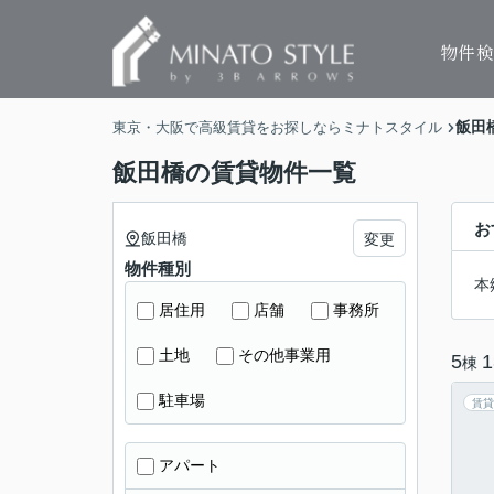
物件
飯田
東京・大阪で高級賃貸をお探しならミナトスタイル
飯田橋の賃貸物件一覧
お
飯田橋
変更
物件種別
本
居住用
店舗
事務所
土地
その他事業用
5
1
棟
駐車場
賃貸
アパート