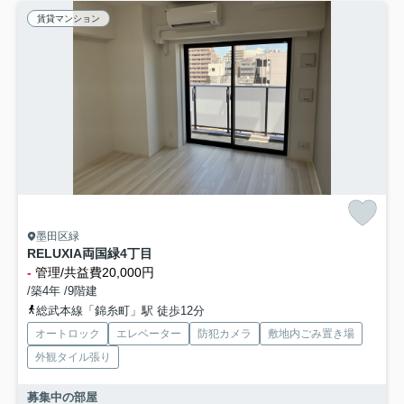
賃貸マンション
墨田区緑
RELUXIA両国緑4丁目
-
管理/共益費20,000円
/築4年 /9階建
総武本線「錦糸町」駅 徒歩12分
オートロック
エレベーター
防犯カメラ
敷地内ごみ置き場
外観タイル張り
募集中の部屋