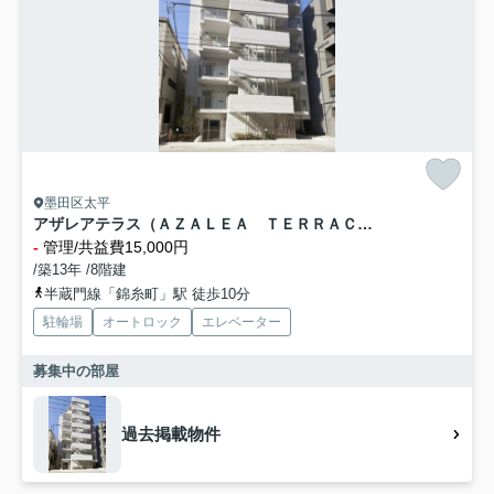
墨田区太平
アザレアテラス（ＡＺＡＬＥＡ ＴＥＲＲＡＣＥ）
-
管理/共益費15,000円
/築13年 /8階建
半蔵門線「錦糸町」駅 徒歩10分
駐輪場
オートロック
エレベーター
募集中の部屋
過去掲載物件