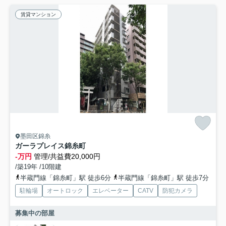
賃貸マンション
墨田区錦糸
ガーラプレイス錦糸町
-万円
管理/共益費20,000円
/築19年 /10階建
半蔵門線「錦糸町」駅 徒歩6分
半蔵門線「錦糸町」駅 徒歩7分
駐輪場
オートロック
エレベーター
CATV
防犯カメラ
募集中の部屋