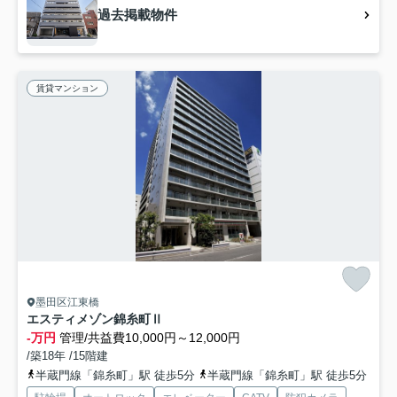
過去掲載物件
賃貸マンション
墨田区江東橋
エスティメゾン錦糸町Ⅱ
-万円
管理/共益費10,000円～12,000円
/築18年 /15階建
半蔵門線「錦糸町」駅 徒歩5分
半蔵門線「錦糸町」駅 徒歩5分