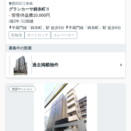
墨田区江東橋
グランカーサ錦糸町Ⅱ
-
管理/共益費10,000円
/築2年 /11階建
半蔵門線「錦糸町」駅 徒歩5分
半蔵門線「錦糸町」駅 徒歩6分
駐輪場
オートロック
エレベーター
募集中の部屋
過去掲載物件
賃貸マンション