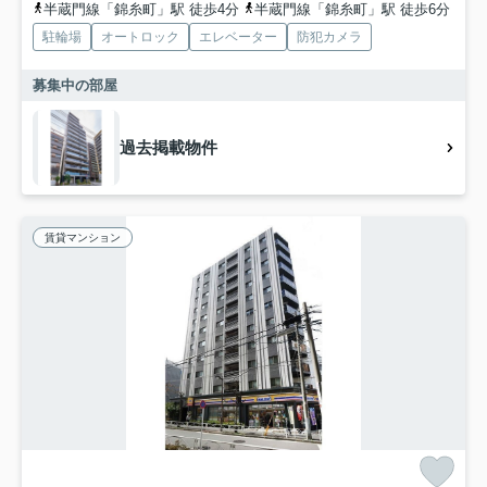
半蔵門線「錦糸町」駅 徒歩4分
半蔵門線「錦糸町」駅 徒歩6分
駐輪場
オートロック
エレベーター
防犯カメラ
募集中の部屋
過去掲載物件
賃貸マンション