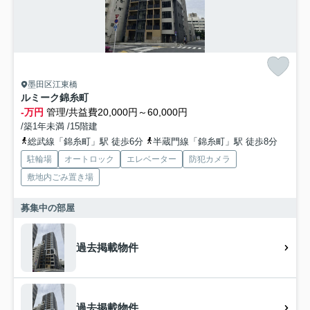
墨田区江東橋
ルミーク錦糸町
-万円
管理/共益費20,000円～60,000円
/築1年未満 /15階建
総武線「錦糸町」駅 徒歩6分
半蔵門線「錦糸町」駅 徒歩8分
駐輪場
オートロック
エレベーター
防犯カメラ
敷地内ごみ置き場
募集中の部屋
過去掲載物件
過去掲載物件