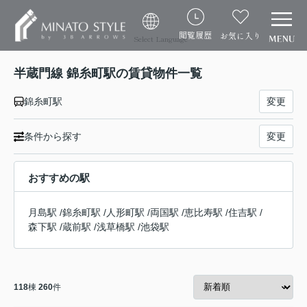
閲覧履歴
お気に入り
Select Language
半蔵門線 錦糸町駅の賃貸物件一覧
錦糸町駅
変更
条件から探す
変更
おすすめの駅
月島駅
/
錦糸町駅
/
人形町駅
/
両国駅
/
恵比寿駅
/
住吉駅
/
森下駅
/
蔵前駅
/
浅草橋駅
/
池袋駅
118
棟
260
件