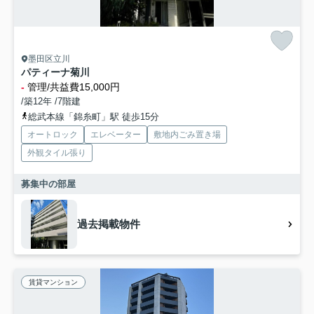
墨田区立川
パティーナ菊川
-
管理/共益費15,000円
/築12年 /7階建
総武本線「錦糸町」駅 徒歩15分
オートロック
エレベーター
敷地内ごみ置き場
外観タイル張り
募集中の部屋
過去掲載物件
賃貸マンション