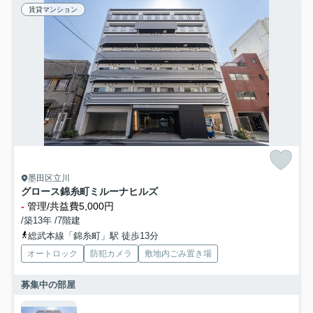
賃貸マンション
墨田区立川
グロース錦糸町ミルーナヒルズ
-
管理/共益費5,000円
/築13年 /7階建
総武本線「錦糸町」駅 徒歩13分
オートロック
防犯カメラ
敷地内ごみ置き場
募集中の部屋