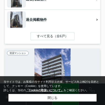
過去掲載物件
すべて見る（全6戸）
賃貸マンション
当サイトでは、お客様の当サイト利用状況把握、サービス向上検討を目的と
して、クッキー（Cookie）を使用しています。
詳しくは、当社の
「Cookieの取扱いについて」
をご確認ください。
電話
LINE
メール
来店予約
閉じる
検索条件を変更
まとめてお問い合わせ