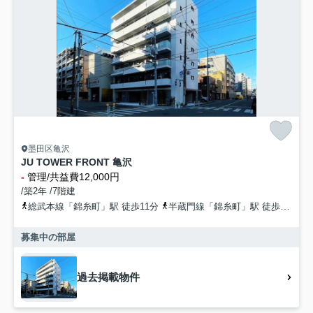
墨田区亀沢
JU TOWER FRONT 亀沢
-
管理/共益費12,000円
/築2年 /7階建
総武本線「錦糸町」駅 徒歩11分
半蔵門線「錦糸町」駅 徒歩11分
募集中の部屋
過去掲載物件