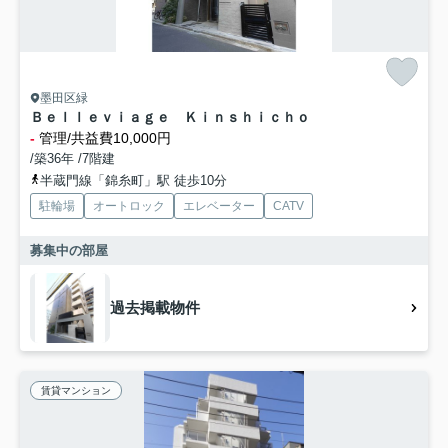
墨田区緑
Ｂｅｌｌｅｖｉａｇｅ Ｋｉｎｓｈｉｃｈｏ
-
管理/共益費10,000円
/築36年 /7階建
半蔵門線「錦糸町」駅 徒歩10分
駐輪場
オートロック
エレベーター
CATV
募集中の部屋
過去掲載物件
賃貸マンション