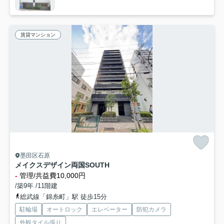
賃貸マンション
墨田区石原
メイクスデザイン両国SOUTH
-
管理/共益費10,000円
/築9年 /11階建
総武線「錦糸町」駅 徒歩15分
駐輪場
オートロック
エレベーター
防犯カメラ
外観タイル張り