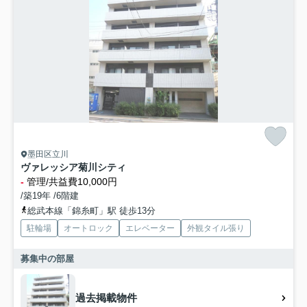
墨田区立川
ヴァレッシア菊川シティ
-
管理/共益費10,000円
/築19年 /6階建
総武本線「錦糸町」駅 徒歩13分
駐輪場
オートロック
エレベーター
外観タイル張り
募集中の部屋
過去掲載物件