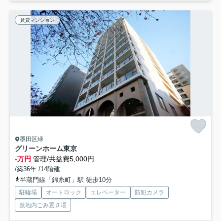
賃貸マンション
墨田区緑
グリーンホーム東京
-万円
管理/共益費5,000円
/築36年 /14階建
半蔵門線「錦糸町」駅 徒歩10分
駐輪場
オートロック
エレベーター
防犯カメラ
敷地内ごみ置き場