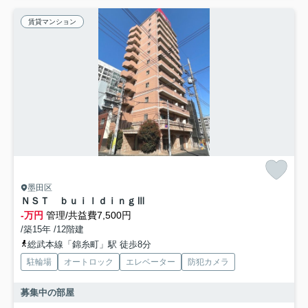
賃貸マンション
墨田区
ＮＳＴ ｂｕｉｌｄｉｎｇⅢ
-万円
管理/共益費7,500円
/築15年 /12階建
総武本線「錦糸町」駅 徒歩8分
駐輪場
オートロック
エレベーター
防犯カメラ
募集中の部屋