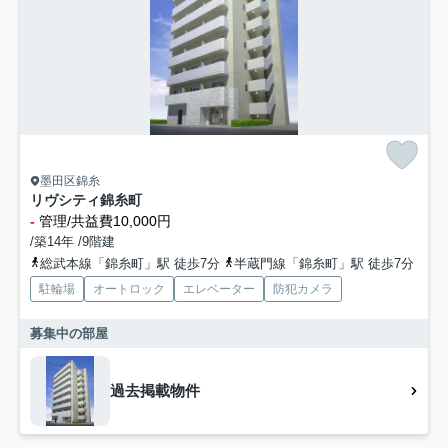
墨田区錦糸
リヴシティ錦糸町
-
管理/共益費10,000円
/築14年 /9階建
総武本線「錦糸町」駅 徒歩7分
半蔵門線「錦糸町」駅 徒歩7分
駐輪場
オートロック
エレベーター
防犯カメラ
募集中の部屋
過去掲載物件