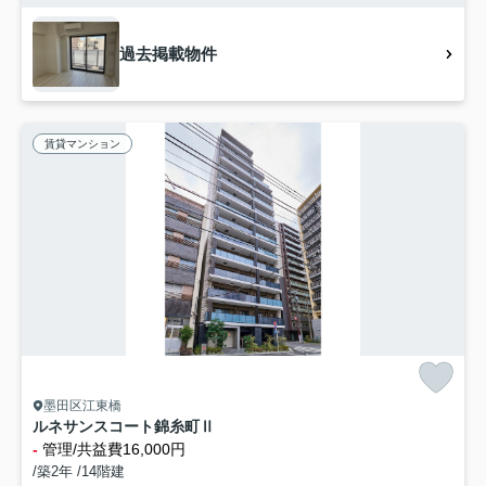
過去掲載物件
賃貸マンション
墨田区江東橋
ルネサンスコート錦糸町Ⅱ
-
管理/共益費16,000円
/築2年 /14階建