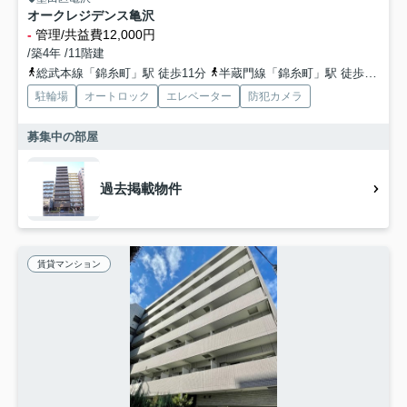
オークレジデンス亀沢
-
管理/共益費12,000円
/築4年 /11階建
総武本線「錦糸町」駅 徒歩11分
半蔵門線「錦糸町」駅 徒歩14分
駐輪場
オートロック
エレベーター
防犯カメラ
募集中の部屋
過去掲載物件
賃貸マンション