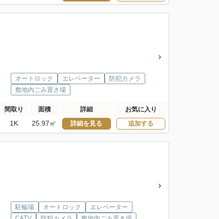
オートロック
エレベーター
防犯カメラ
敷地内ごみ置き場
間取り
面積
詳細
お気に入り
1K
25.97㎡
詳細を見る
追加する
駐輪場
オートロック
エレベーター
CATV
防犯カメラ
敷地内ごみ置き場