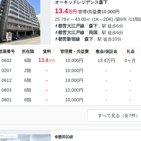
オーキッドレジデンス森下
13.4
万円
管理/共益費10,000円
25.78㎡～43.00㎡ (1K～2DK) /築6年 /11階
都営大江戸線
「
森下
」駅 徒歩6分
都営大江戸線
「
両国
」駅 徒歩6分
都営新宿線
「
森下
」駅 徒歩10分
部屋番号
所在階
賃料
管理費・共益費
敷金/保証金
礼金
13.4
0602
6階
10,000円
13.4万円
0ヶ月
万円
-
0207
2階
10,000円
-
-
-
0612
6階
10,000円
-
-
-
0603
6階
10,000円
-
-
-
0801
8階
10,000円
-
-
すべて見る（全7件）
マンション
墨田区
緑