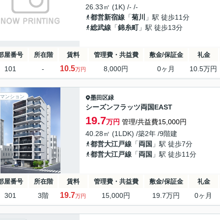
26.33㎡ (1K) /- /-
都営新宿線
「
菊川
」駅 徒歩11分
総武線
「
錦糸町
」駅 徒歩13分
部屋番号
所在階
賃料
管理費・共益費
敷金/保証金
礼金
10.5
101
-
8,000円
0ヶ月
10.5万円
万円
マンション
墨田区
緑
シーズンフラッツ両国EAST
19.7
万円
管理/共益費15,000円
40.28㎡ (1LDK) /築2年 /9階建
都営大江戸線
「
両国
」駅 徒歩7分
都営大江戸線
「
両国
」駅 徒歩11分
部屋番号
所在階
賃料
管理費・共益費
敷金/保証金
礼金
19.7
301
3階
15,000円
19.7万円
0ヶ月
万円