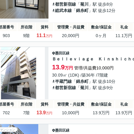
都営新宿線
「
菊川
」駅 徒歩8分
総武本線
「
錦糸町
」駅 徒歩12分
部屋番号
所在階
賃料
管理費・共益費
敷金/保証金
礼金
11.1
903
9階
20,000円
0ヶ月
11.1万円
万円
マンション
墨田区
緑
Ｂｅｌｌｅｖｉａｇｅ Ｋｉｎｓｈｉｃｈ
13.9
万円
管理/共益費10,000円
30.09㎡ (1DK) /築36年 /7階建
半蔵門線
「
錦糸町
」駅 徒歩10分
都営新宿線
「
菊川
」駅 徒歩9分
部屋番号
所在階
賃料
管理費・共益費
敷金/保証金
礼金
13.9
702
7階
10,000円
13.9万円
13.9万円
万円
マンション
墨田区
緑