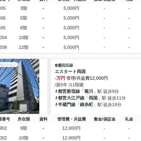
-
305
3階
5,000円
-
-
-
506
5階
5,000円
-
-
-
605
6階
5,000円
-
-
-
004
10階
5,000円
-
-
-
208
12階
5,000円
-
-
マンション
墨田区
緑
エスタート両国
-万円
管理/共益費12,000円
/築5年 /11階建
都営新宿線
「
菊川
」駅 徒歩9分
都営大江戸線
「
両国
」駅 徒歩11分
半蔵門線
「
錦糸町
」駅 徒歩14分
屋番号
所在階
賃料
管理費・共益費
敷金/保証金
礼金
-
902
9階
12,000円
-
-
-
002
10階
12,000円
-
-