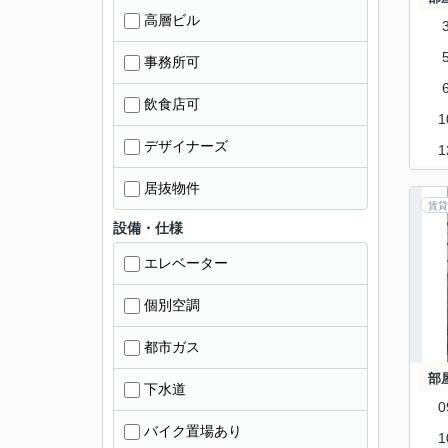
高層ビル
事務所可
飲食店可
1
デザイナーズ
1
居抜物件
賃貸
設備・仕様
エレベーター
個別空調
都市ガス
部
下水道
0
バイク置場あり
1