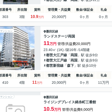
部屋番号
所在階
賃料
管理費・共益費
敷金/保証金
礼金
10.9
303
3階
20,000円
0ヶ月
0ヶ月
万円
マンション
墨田区
緑
ランドステージ両国
11
万円
管理/共益費20,000円
23.40㎡ (1K) /築16年 /14階建
都営大江戸線
「
両国
」駅 徒歩9分
都営大江戸線
「
両国
」駅 徒歩9分
都営新宿線
「
森下
」駅 徒歩10分
部屋番号
所在階
賃料
管理費・共益費
敷金/保証金
礼金
11
410
4階
20,000円
0ヶ月
11万円
万円
マンション
墨田区
緑
ライジングプレイス錦糸町三番館
10.5
万円
管理/共益費8,000円