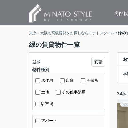
物件
緑の
東京・大阪で高級賃貸をお探しならミナトスタイル
緑の賃貸物件一覧
お
緑
変更
物件種別
本
居住用
店舗
事務所
土地
その他事業用
34
棟
駐車場
賃貸
アパート