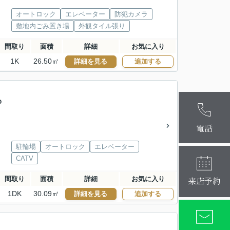
オートロック
エレベーター
防犯カメラ
敷地内ごみ置き場
外観タイル張り
間取り
面積
詳細
お気に入り
1K
26.50㎡
詳細を見る
追加する
ｏ
麻布十番本
大阪梅田店
電話
駐輪場
オートロック
エレベーター
CATV
来店予約
間取り
面積
詳細
お気に入り
1DK
30.09㎡
詳細を見る
追加する