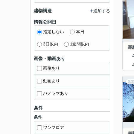
建物構造
追加する
情報公開日
指定しない
本日
3日以内
1週間以内
部
画像・動画あり
画像あり
動画あり
賃貸
パノラマあり
条件
条件
ワンフロア
部