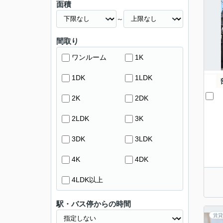
面積
～
間取り
ワンルーム
1K
1DK
1LDK
2K
2DK
2LDK
3K
3DK
3LDK
4K
4DK
4LDK以上
駅・バス停からの時間
賃貸