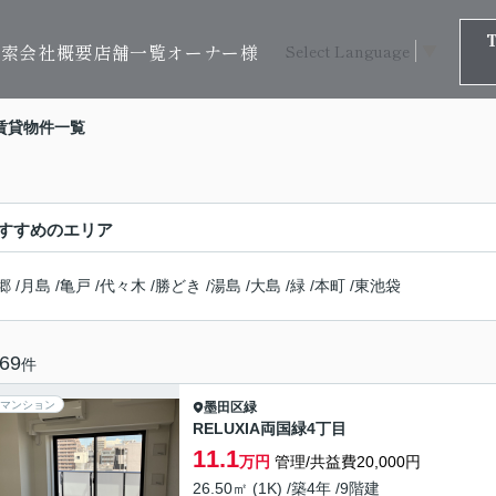
検索
会社概要
店舗一覧
オーナー様
Select Language
▼
賃貸物件一覧
すすめのエリア
郷
/
月島
/
亀戸
/
代々木
/
勝どき
/
湯島
/
大島
/
緑
/
本町
/
東池袋
69
件
マンション
墨田区
緑
RELUXIA両国緑4丁目
11.1
万円
管理/共益費20,000円
26.50㎡ (1K) /築4年 /9階建