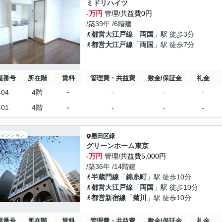
ミドリハイツ
-万円
管理/共益費0円
/築39年 /6階建
都営大江戸線
「
両国
」駅 徒歩3分
都営大江戸線
「
両国
」駅 徒歩7分
屋番号
所在階
賃料
管理費・共益費
敷金/保証金
礼金
-
404
4階
-
-
-
-
401
4階
-
-
-
マンション
墨田区
緑
グリーンホーム東京
-万円
管理/共益費5,000円
/築36年 /14階建
半蔵門線
「
錦糸町
」駅 徒歩10分
都営大江戸線
「
両国
」駅 徒歩10分
都営新宿線
「
菊川
」駅 徒歩10分
屋番号
所在階
賃料
管理費・共益費
敷金/保証金
礼金