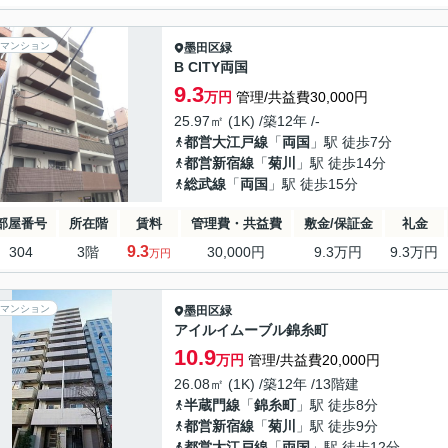
マンション
墨田区
緑
B CITY両国
9.3
万円
管理/共益費30,000円
25.97㎡ (1K) /築12年 /-
都営大江戸線
「
両国
」駅 徒歩7分
都営新宿線
「
菊川
」駅 徒歩14分
総武線
「
両国
」駅 徒歩15分
部屋番号
所在階
賃料
管理費・共益費
敷金/保証金
礼金
9.3
304
3階
30,000円
9.3万円
9.3万円
万円
マンション
墨田区
緑
アイルイムーブル錦糸町
10.9
万円
管理/共益費20,000円
26.08㎡ (1K) /築12年 /13階建
半蔵門線
「
錦糸町
」駅 徒歩8分
都営新宿線
「
菊川
」駅 徒歩9分
都営大江戸線
「
両国
」駅 徒歩12分