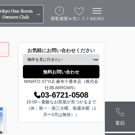
閲覧履歴
お気に入り
MENU
お気軽にお問い合わせください
無料お問い合わせ
MINATO STYLE 麻布十番本店（株式会
社3B ARROWS）
03-6721-0508
10:00～素敵なお部屋が見つかるまで
（休：第一・第三火曜、毎週水曜（1
麻布十番本
月〜3月は無休））
大阪梅田店
電話