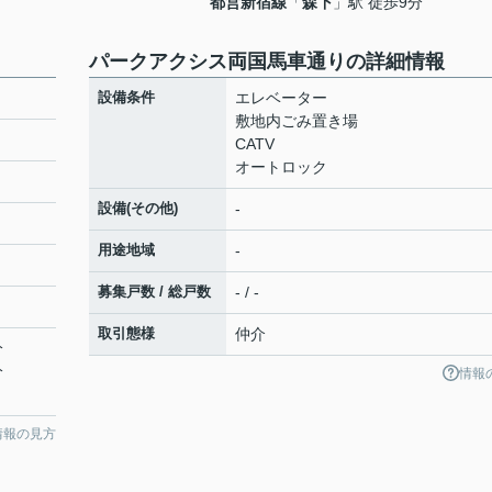
都営新宿線
「
森下
」駅 徒歩9分
パークアクシス両国馬車通りの詳細情報
設備条件
エレベーター
敷地内ごみ置き場
CATV
オートロック
設備(その他)
-
用途地域
-
募集戸数 / 総戸数
- / -
取引態様
仲介
分
分
情報
情報の見方