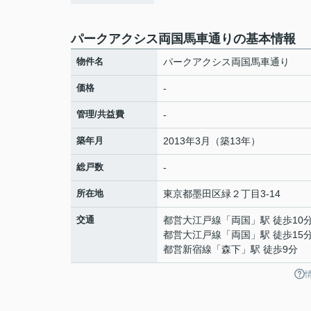
パークアクシス両国馬車通りの基本情報
物件名
パークアクシス両国馬車通り
価格
-
管理/共益費
-
築年月
2013年3月（築13年）
総戸数
-
所在地
東京都
墨田区
緑
２丁目3-14
交通
都営大江戸線
「
両国
」駅 徒歩10
都営大江戸線
「
両国
」駅 徒歩15
都営新宿線
「
森下
」駅 徒歩9分