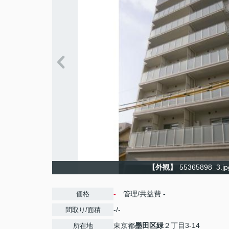
【外観】
55365898_3.jp
-
管理/共益費
-
価格
-/-
間取り/面積
東京都
墨田区
緑
２丁目3-14
所在地