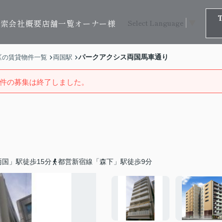
検索
会社概要
店舗一覧
オーナー様
Select Language
▼
パークアクシス両国馬車通り
区の賃貸物件一覧
両国駅
件の募集は終了しました。
国」駅徒歩15分
都営新宿線「森下」駅徒歩9分