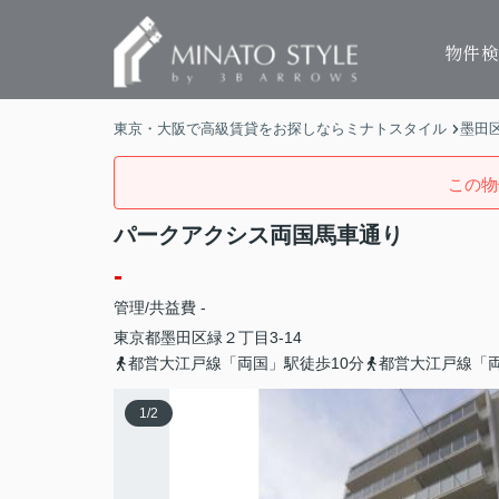
物件
東京・大阪で高級賃貸をお探しならミナトスタイル
墨田
この物
パークアクシス両国馬車通り
-
管理/共益費 -
東京都
墨田区
緑
２丁目3-14
都営大江戸線「両国」駅徒歩10分
都営大江戸線「両
1
/
2