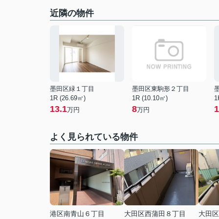
近隣の物件
墨田区緑１丁目
墨田区東駒形２丁目
1R (26.69㎡)
1R (10.10㎡)
1
13.1
8
1
万円
万円
よく見られている物件
港区南青山６丁目
大田区西蒲田８丁目
大田区