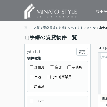
物件
山手
東京・大阪で高級賃貸をお探しならミナトスタイル
山手線の賃貸物件一覧
601
山手線
変更
賃貸
物件種別
居住用
店舗
事務所
土地
その他事業用
駐車場
部
アパート