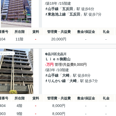
/築18年 /15階建
山手線
「
五反田
」駅 徒歩6分
東急池上線
「
五反田
」駅 徒歩7分
屋番号
所在階
賃料
管理費・共益費
敷金/保証金
礼金
-
104
11階
20,000円
-
-
マンション
品川区
北品川
Ｌｉｅｎ御殿山
-万円
管理/共益費8,000円
/築3年 /10階建
山手線
「
大崎
」駅 徒歩8分
りんかい線
「
大崎
」駅 徒歩7分
屋番号
所在階
賃料
管理費・共益費
敷金/保証金
礼金
-
404
4階
8,000円
-
-
-
903
9階
8,000円
-
-