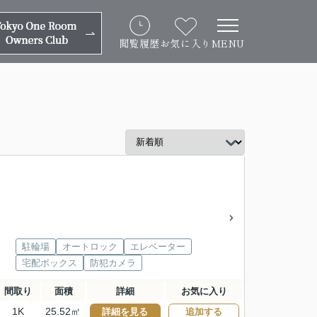
閲覧履歴
お気に入り
MENU
駐輪場
オートロック
エレベーター
宅配ボックス
防犯カメラ
間取り
面積
詳細
お気に入り
1K
25.52㎡
詳細を見る
追加する