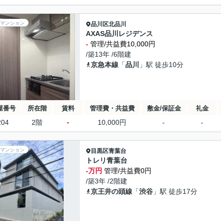
マンション
品川区
北品川
AXAS品川レジデンス
-
管理/共益費10,000円
/築13年 /6階建
京急本線
「
品川
」駅 徒歩10分
屋番号
所在階
賃料
管理費・共益費
敷金/保証金
礼金
-
204
2階
10,000円
-
-
マンション
目黒区
青葉台
トレリ青葉台
-万円
管理/共益費0円
/築3年 /2階建
京王井の頭線
「
渋谷
」駅 徒歩17分