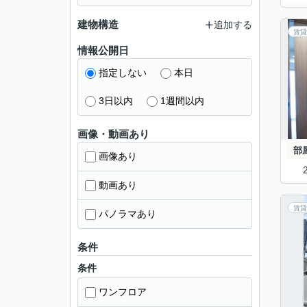
建物構造
追加する
賃貸
情報公開日
指定しない
本日
3日以内
1週間以内
画像・動画あり
部
画像あり
動画あり
賃貸
パノラマあり
条件
条件
ワンフロア