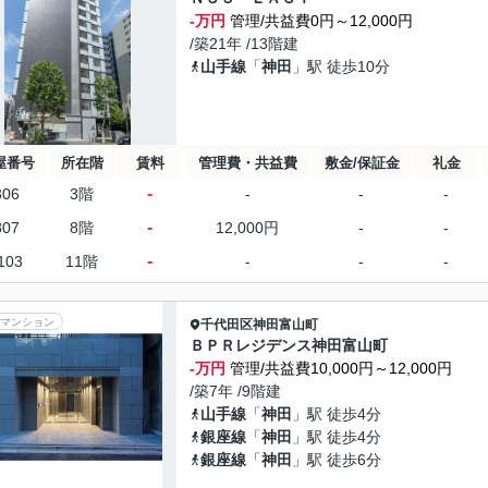
-万円
管理/共益費0円～12,000円
/築21年 /13階建
山手線
「
神田
」駅 徒歩10分
屋番号
所在階
賃料
管理費・共益費
敷金/保証金
礼金
-
306
3階
-
-
-
-
807
8階
12,000円
-
-
-
103
11階
-
-
-
マンション
千代田区
神田富山町
ＢＰＲレジデンス神田富山町
-万円
管理/共益費10,000円～12,000円
/築7年 /9階建
山手線
「
神田
」駅 徒歩4分
銀座線
「
神田
」駅 徒歩4分
銀座線
「
神田
」駅 徒歩6分