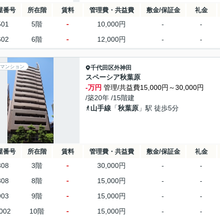
屋番号
所在階
賃料
管理費・共益費
敷金/保証金
礼金
-
501
5階
10,000円
-
-
-
602
6階
12,000円
-
-
マンション
千代田区
外神田
スペーシア秋葉原
-万円
管理/共益費15,000円～30,000円
/築20年 /15階建
山手線
「
秋葉原
」駅 徒歩5分
屋番号
所在階
賃料
管理費・共益費
敷金/保証金
礼金
-
308
3階
30,000円
-
-
-
808
8階
15,000円
-
-
-
903
9階
15,000円
-
-
-
002
10階
15,000円
-
-