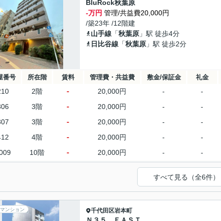
BluRock秋葉原
-万円
管理/共益費20,000円
/築23年 /12階建
山手線
「
秋葉原
」駅 徒歩4分
日比谷線
「
秋葉原
」駅 徒歩2分
屋番号
所在階
賃料
管理費・共益費
敷金/保証金
礼金
-
210
2階
20,000円
-
-
-
306
3階
20,000円
-
-
-
307
3階
20,000円
-
-
-
412
4階
20,000円
-
-
-
009
10階
20,000円
-
-
すべて見る（全6件）
マンション
千代田区
岩本町
Ｎ３５ ＥＡＳＴ