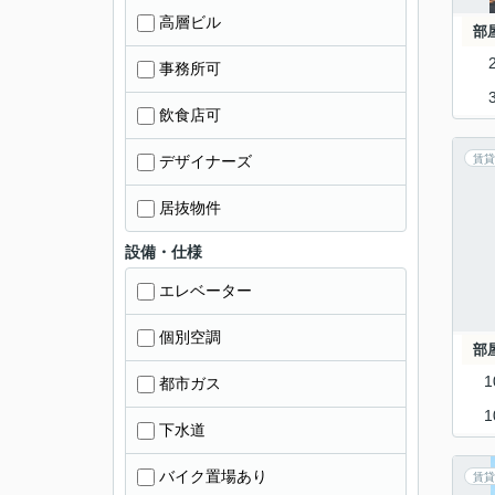
高層ビル
部
事務所可
飲食店可
デザイナーズ
賃貸
居抜物件
設備・仕様
エレベーター
個別空調
部
1
都市ガス
1
下水道
バイク置場あり
賃貸