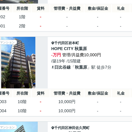
屋番号
所在階
賃料
管理費・共益費
敷金/保証金
礼金
-
202
1階
-
-
-
-
301
2階
-
-
-
マンション
千代田区
岩本町
HOPE CITY 秋葉原
-万円
管理/共益費10,000円
/築19年 /15階建
日比谷線
「
秋葉原
」駅 徒歩7分
屋番号
所在階
賃料
管理費・共益費
敷金/保証金
礼金
-
003
10階
10,000円
-
-
-
004
10階
10,000円
-
-
マンション
千代田区
神田佐久間町