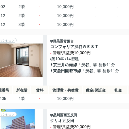
-
202
2階
10,000円
-
-
-
212
2階
10,000円
-
-
-
312
3階
10,000円
-
-
マンション
目黒区
青葉台
コンフォリア渋谷ＷＥＳＴ
-
管理/共益費10,000円
/築10年 /14階建
京王井の頭線
「
渋谷
」駅 徒歩11分
東急田園都市線
「
渋谷
」駅 徒歩11分
屋番号
所在階
賃料
管理費・共益費
敷金/保証金
礼金
-
405
4階
10,000円
-
-
マンション
品川区
西五反田
クリオ五反田
-
管理/共益費20,000円