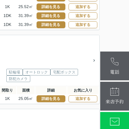
1K
25.52㎡
詳細を見る
追加する
1DK
31.39㎡
詳細を見る
追加する
1DK
31.39㎡
詳細を見る
追加する
麻布十番本
大阪梅田店
電話
駐輪場
オートロック
宅配ボックス
防犯カメラ
間取り
面積
詳細
お気に入り
1K
25.05㎡
詳細を見る
追加する
来店予約