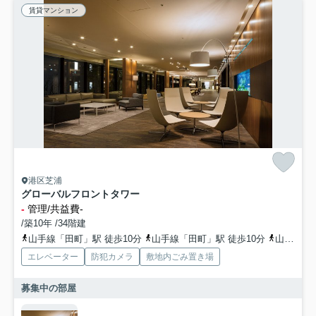
賃貸マンション
港区芝浦
グローバルフロントタワー
-
管理/共益費-
/築10年 /34階建
山手線「田町」駅 徒歩10分
山手線「田町」駅 徒歩10分
山手線「浜松町」駅 徒歩15分
エレベーター
防犯カメラ
敷地内ごみ置き場
募集中の部屋