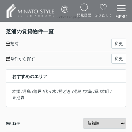
閲覧履歴
お気に入り
Select Language
芝浦の賃貸物件一覧
芝浦
変更
条件から探す
変更
おすすめのエリア
本郷
/
月島
/
亀戸
/
代々木
/
勝どき
/
湯島
/
大島
/
緑
/
本町
/
東池袋
6
棟
12
件