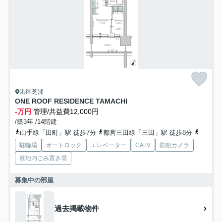
港区芝浦
ONE ROOF RESIDENCE TAMACHI
-万円
管理/共益費12,000円
/築3年 /14階建
山手線「田町」駅 徒歩7分
都営三田線「三田」駅 徒歩8分
都営浅
駐輪場
オートロック
エレベーター
CATV
防犯カメラ
敷地内ごみ置き場
募集中の部屋
過去掲載物件