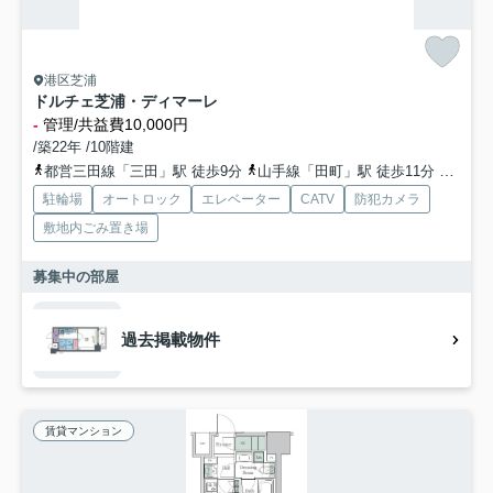
港区芝浦
ドルチェ芝浦・ディマーレ
-
管理/共益費10,000円
/築22年 /10階建
都営三田線「三田」駅 徒歩9分
山手線「田町」駅 徒歩11分
都営浅
駐輪場
オートロック
エレベーター
CATV
防犯カメラ
敷地内ごみ置き場
募集中の部屋
過去掲載物件
賃貸マンション