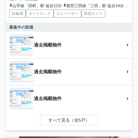
山手線「田町」駅 徒歩12分
都営三田線「三田」駅 徒歩14分
山手
駐輪場
オートロック
エレベーター
防犯カメラ
募集中の部屋
過去掲載物件
過去掲載物件
過去掲載物件
すべて見る（全5戸）