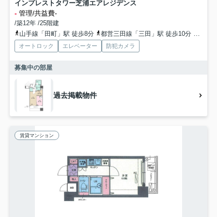
インプレストタワー芝浦エアレジデンス
-
管理/共益費-
/築12年 /25階建
山手線「田町」駅 徒歩8分
都営三田線「三田」駅 徒歩10分
ゆりか
オートロック
エレベーター
防犯カメラ
募集中の部屋
過去掲載物件
賃貸マンション