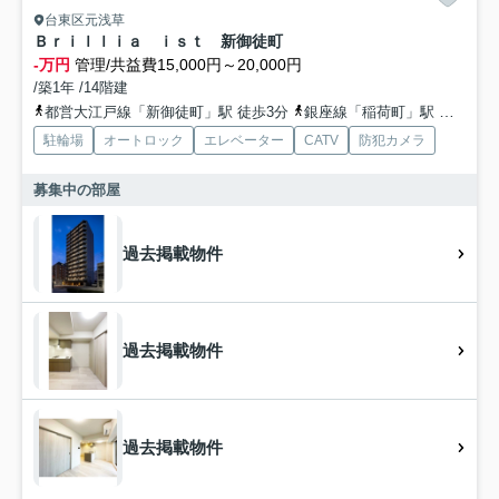
台東区元浅草
Ｂｒｉｌｌｉａ ｉｓｔ 新御徒町
-万円
管理/共益費15,000円～20,000円
/築1年 /14階建
都営大江戸線「新御徒町」駅 徒歩3分
銀座線「稲荷町」駅 徒歩8分
駐輪場
オートロック
エレベーター
CATV
防犯カメラ
募集中の部屋
過去掲載物件
過去掲載物件
過去掲載物件