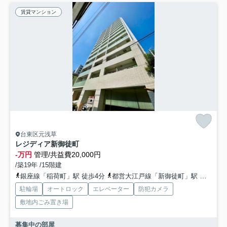
賃貸マンション
台東区元浅草
レジディア新御徒町
-万円
管理/共益費20,000円
/築19年 /15階建
銀座線「稲荷町」駅 徒歩4分
都営大江戸線「新御徒町」駅 徒歩4分
駐輪場
オートロック
エレベーター
防犯カメラ
敷地内ごみ置き場
募集中の部屋