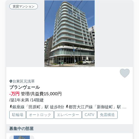
賃貸マンション
台東区元浅草
ブランヴェール
-万円
管理/共益費15,000円
/築1年未満 /14階建
銀座線「田原町」駅 徒歩8分
都営大江戸線「新御徒町」駅 徒歩9分
駐輪場
オートロック
エレベーター
CATV
免震構造
募集中の部屋