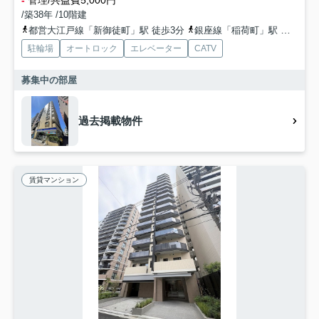
-
管理/共益費5,000円
/築38年 /10階建
都営大江戸線「新御徒町」駅 徒歩3分
銀座線「稲荷町」駅 徒歩9分
駐輪場
オートロック
エレベーター
CATV
募集中の部屋
過去掲載物件
賃貸マンション