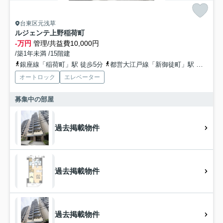
台東区元浅草
ルジェンテ上野稲荷町
-万円
管理/共益費10,000円
/築1年未満 /15階建
銀座線「稲荷町」駅 徒歩5分
都営大江戸線「新御徒町」駅 徒歩5分
オートロック
エレベーター
募集中の部屋
過去掲載物件
過去掲載物件
過去掲載物件