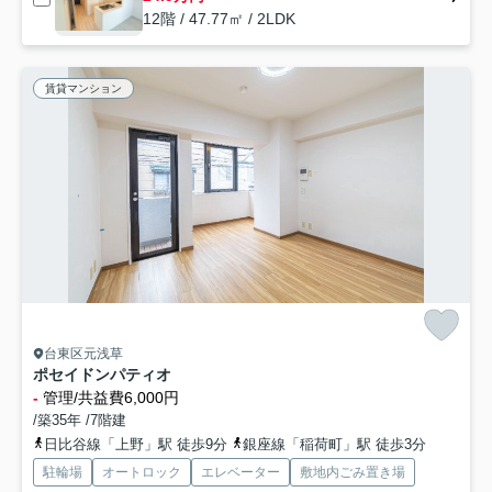
12階 / 47.77㎡ / 2LDK
賃貸マンション
台東区元浅草
ポセイドンパティオ
-
管理/共益費6,000円
/築35年 /7階建
日比谷線「上野」駅 徒歩9分
銀座線「稲荷町」駅 徒歩3分
駐輪場
オートロック
エレベーター
敷地内ごみ置き場