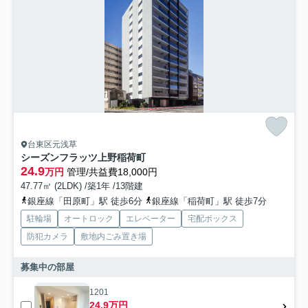
台東区元浅草
シーズンフラッツ上野稲荷町
24.9
万円
管理/共益費18,000円
47.77㎡ (2LDK) /築1年 /13階建
銀座線「田原町」駅 徒歩6分
銀座線「稲荷町」駅 徒歩7分
駐輪場
オートロック
エレベーター
宅配ボックス
防犯カメラ
敷地内ごみ置き場
募集中の部屋
1201
24.9万円