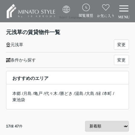
閲覧履歴
お気に入り
Select Language
元浅草の賃貸物件一覧
元浅草
変更
条件から探す
変更
おすすめのエリア
本郷
/
月島
/
亀戸
/
代々木
/
勝どき
/
湯島
/
大島
/
緑
/
本町
/
東池袋
17
棟
47
件