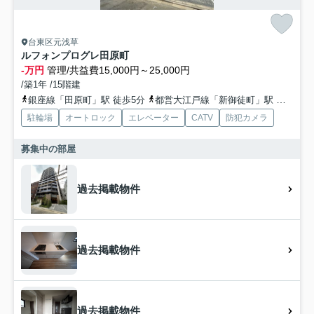
台東区元浅草
ルフォンプログレ田原町
-万円
管理/共益費15,000円～25,000円
/築1年 /15階建
銀座線「田原町」駅 徒歩5分
都営大江戸線「新御徒町」駅 徒歩7分
駐輪場
オートロック
エレベーター
CATV
防犯カメラ
募集中の部屋
過去掲載物件
過去掲載物件
過去掲載物件