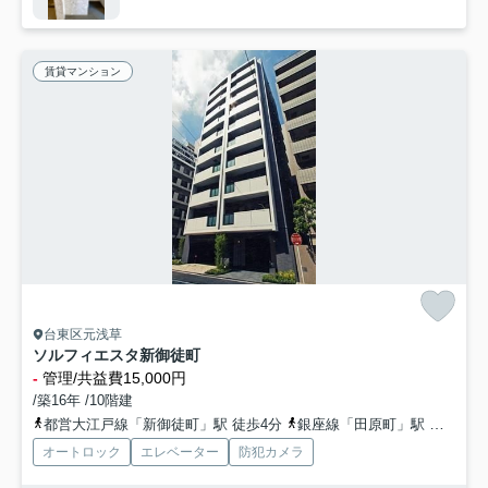
賃貸マンション
台東区元浅草
ソルフィエスタ新御徒町
-
管理/共益費15,000円
/築16年 /10階建
都営大江戸線「新御徒町」駅 徒歩4分
銀座線「田原町」駅 徒歩7分
オートロック
エレベーター
防犯カメラ