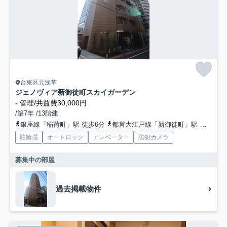
台東区元浅草
ジェノヴィア新御徒町スカイガーデン
-
管理/共益費30,000円
/築7年 /13階建
銀座線「稲荷町」駅 徒歩6分
都営大江戸線「新御徒町」駅 徒歩8分
駐輪場
オートロック
エレベーター
防犯カメラ
募集中の部屋
過去掲載物件