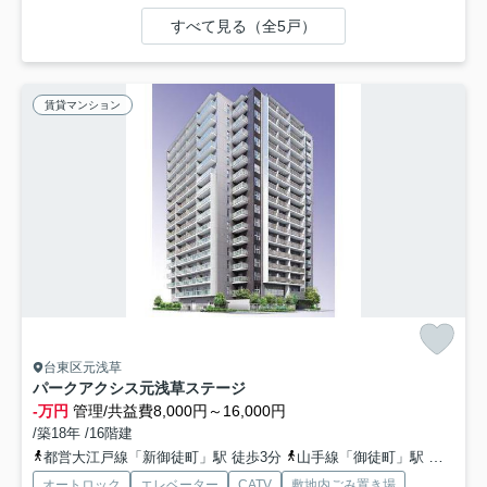
すべて見る（全5戸）
賃貸マンション
台東区元浅草
パークアクシス元浅草ステージ
-万円
管理/共益費8,000円～16,000円
/築18年 /16階建
都営大江戸線「新御徒町」駅 徒歩3分
山手線「御徒町」駅 徒歩13分
オートロック
エレベーター
CATV
敷地内ごみ置き場