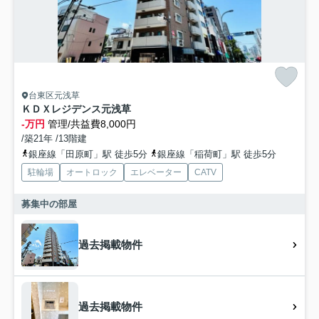
台東区元浅草
ＫＤＸレジデンス元浅草
-万円
管理/共益費8,000円
/築21年 /13階建
銀座線「田原町」駅 徒歩5分
銀座線「稲荷町」駅 徒歩5分
駐輪場
オートロック
エレベーター
CATV
募集中の部屋
過去掲載物件
過去掲載物件