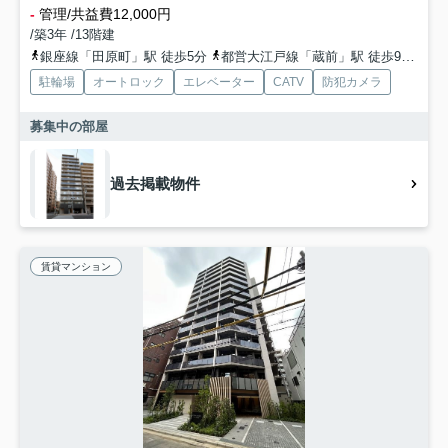
-
管理/共益費12,000円
/築3年 /13階建
銀座線「田原町」駅 徒歩5分
都営大江戸線「蔵前」駅 徒歩9分
銀
駐輪場
オートロック
エレベーター
CATV
防犯カメラ
募集中の部屋
過去掲載物件
賃貸マンション