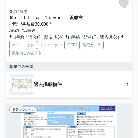
港区海岸
Ｂｒｉｌｌｉａ Ｔｏｗｅｒ 浜離宮
-
管理/共益費30,000円
/築2年 /32階建
山手線「浜松町」駅 徒歩3分
山手線「浜松町」駅 徒歩6分
山手線
オートロック
エレベーター
CATV
防犯カメラ
敷地内ごみ置き場
募集中の部屋
過去掲載物件
賃貸マンション