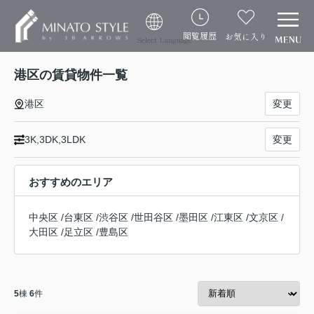
閲覧履歴
お気に入り
Select Language
港区の賃貸物件一覧
港区
変更
3K,3DK,3LDK
変更
おすすめのエリア
中央区
/
台東区
/
渋谷区
/
世田谷区
/
墨田区
/
江東区
/
文京区
/
大田区
/
足立区
/
豊島区
5
棟
6
件