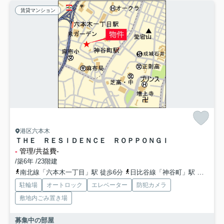
賃貸マンション
港区六本木
ＴＨＥ ＲＥＳＩＤＥＮＣＥ ＲＯＰＰＯＮＧＩ
-
管理/共益費-
/築6年 /23階建
南北線「六本木一丁目」駅 徒歩6分
日比谷線「神谷町」駅 徒歩6分
駐輪場
オートロック
エレベーター
防犯カメラ
敷地内ごみ置き場
募集中の部屋