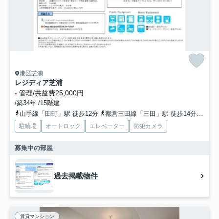
港区芝浦
レジディア芝浦
-
管理/共益費25,000円
/築34年 /15階建
山手線「田町」駅 徒歩12分
都営三田線「三田」駅 徒歩14分
山手
駐輪場
オートロック
エレベーター
防犯カメラ
募集中の部屋
過去掲載物件
賃貸マンション