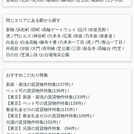
豊島区
北区
荒川区
板橋区
練馬区
足立区
葛飾区
江戸川区
同じエリアにある駅から探す
新橋
浜松町
田町
高輪ゲートウェイ
品川
赤坂見附
虎ノ門ヒルズ
神谷町
六本木
広尾
赤坂
乃木坂
表参道
白金台
白金高輪
麻布十番
六本木一丁目
虎ノ門
青山一丁目
外苑前
汐留
大門
赤羽橋
芝公園
三田
泉岳寺
高輪台
竹芝
日の出
芝浦ふ頭
お台場海浜公園
おすすめこだわり特集
新築・築浅の賃貸物件特集(137件)
ペット可の賃貸物件特集(136件)
【東京】新築・築浅の賃貸物件特集(133件)
【東京】ペット可の賃貸物件特集(128件)
敷金礼金ゼロの賃貸物件特集(115件)
【東京】敷金礼金ゼロの賃貸物件特集(109件)
分譲の賃貸物件特集(102件)
【東京】分譲の賃貸物件特集 (94件)