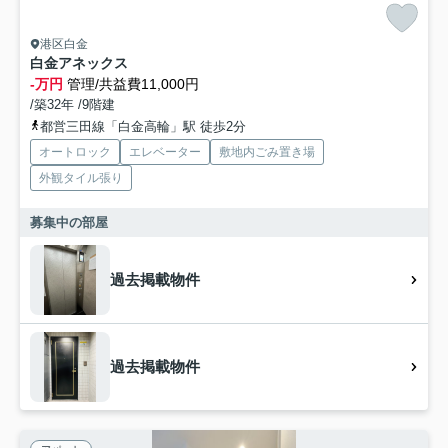
港区白金
白金アネックス
-万円
管理/共益費11,000円
/築32年 /9階建
都営三田線「白金高輪」駅 徒歩2分
オートロック
エレベーター
敷地内ごみ置き場
外観タイル張り
募集中の部屋
過去掲載物件
過去掲載物件