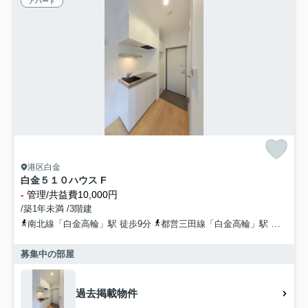
アパート
港区白金
白金５１０ハウス F
-
管理/共益費10,000円
/築1年未満 /3階建
南北線「白金高輪」駅 徒歩9分
都営三田線「白金高輪」駅 徒歩10分
募集中の部屋
過去掲載物件