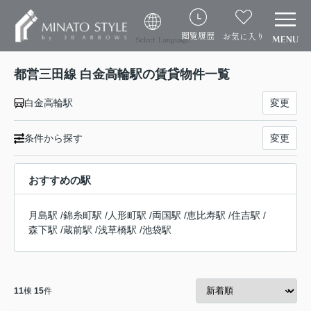
閲覧履歴
お気に入り
Select Language
都営三田線 白金高輪駅の賃貸物件一覧
白金高輪駅
変更
条件から探す
変更
おすすめの駅
月島駅
/
錦糸町駅
/
人形町駅
/
両国駅
/
恵比寿駅
/
住吉駅
/
森下駅
/
蔵前駅
/
浅草橋駅
/
池袋駅
11
棟
15
件