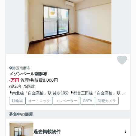
港区南麻布
メゾンベール南麻布
-万円
管理/共益費8,000円
/築28年 /5階建
南北線「白金高輪」駅 徒歩10分
都営三田線「白金高輪」駅 徒歩11分
駐輪場
オートロック
エレベーター
CATV
防犯カメラ
募集中の部屋
過去掲載物件