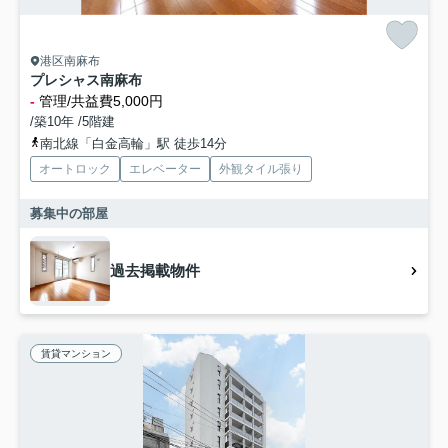
港区南麻布
プレシャス南麻布
-
管理/共益費5,000円
/築10年 /5階建
南北線「白金高輪」駅 徒歩14分
オートロック
エレベーター
外観タイル張り
募集中の部屋
過去掲載物件
賃貸マンション