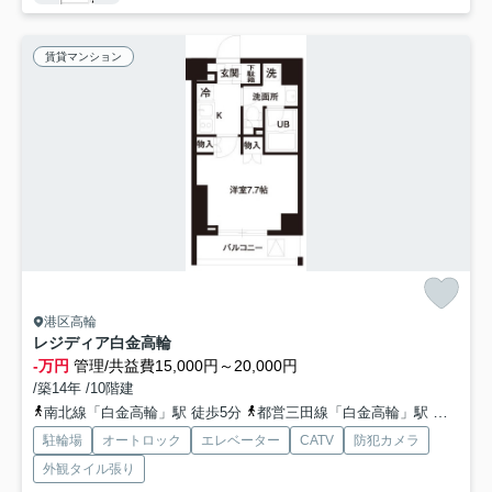
賃貸マンション
港区高輪
レジディア白金高輪
-万円
管理/共益費15,000円～20,000円
/築14年 /10階建
南北線「白金高輪」駅 徒歩5分
都営三田線「白金高輪」駅 徒歩5分
駐輪場
オートロック
エレベーター
CATV
防犯カメラ
外観タイル張り