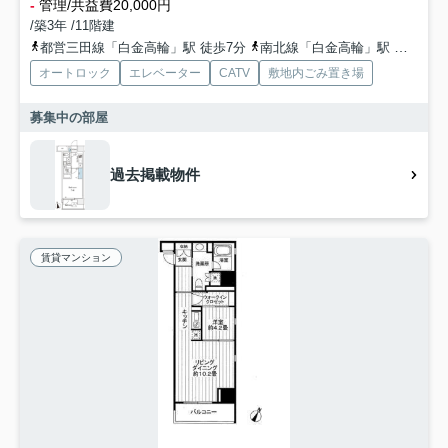
-
管理/共益費20,000円
/築3年 /11階建
都営三田線「白金高輪」駅 徒歩7分
南北線「白金高輪」駅 徒歩7分
オートロック
エレベーター
CATV
敷地内ごみ置き場
募集中の部屋
過去掲載物件
賃貸マンション