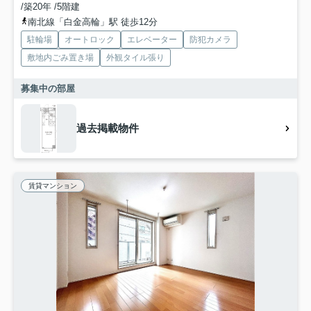
/築20年 /5階建
南北線「白金高輪」駅 徒歩12分
駐輪場
オートロック
エレベーター
防犯カメラ
敷地内ごみ置き場
外観タイル張り
募集中の部屋
過去掲載物件
賃貸マンション