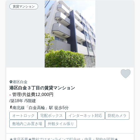
賃貸マンション
港区白金
港区白金３丁目の賃貸マンション
-
管理/共益費12,000円
/築18年 /5階建
南北線「白金高輪」駅 徒歩5分
オートロック
宅配ボックス
インターネット対応
防犯カメラ
敷地内ごみ置き場
外観タイル張り
★来店不要★弊社ではオンラインで打合せ・内見・契約が可能★