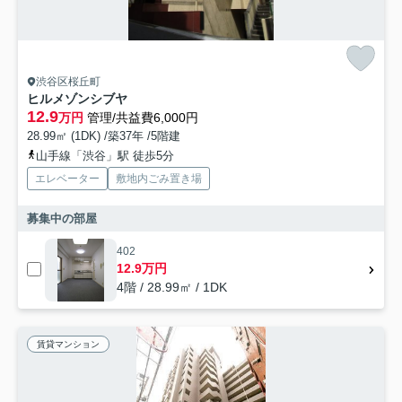
渋谷区桜丘町
ヒルメゾンシブヤ
12.9
万円
管理/共益費6,000円
28.99㎡ (1DK) /築37年 /5階建
山手線「渋谷」駅 徒歩5分
エレベーター
敷地内ごみ置き場
募集中の部屋
402
12.9万円
4階 / 28.99㎡ / 1DK
賃貸マンション