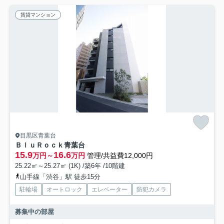
賃貸マンション
目黒区青葉台
ＢｌｕＲｏｃｋ青葉台
15.9
16.6
万円～
万円
管理/共益費12,000円
25.22㎡～25.27㎡ (1K) /築6年 /10階建
山手線「渋谷」駅 徒歩15分
駐輪場
オートロック
エレベーター
防犯カメラ
募集中の部屋