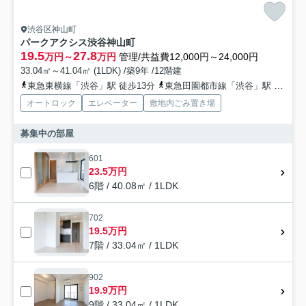
渋谷区神山町
パークアクシス渋谷神山町
19.5
27.8
万円～
万円
管理/共益費12,000円～24,000円
33.04㎡～41.04㎡ (1LDK) /築9年 /12階建
東急東横線「渋谷」駅 徒歩13分
東急田園都市線「渋谷」駅 徒歩13分
オートロック
エレベーター
敷地内ごみ置き場
募集中の部屋
601
23.5万円
6階 / 40.08㎡ / 1LDK
702
19.5万円
7階 / 33.04㎡ / 1LDK
902
19.9万円
9階 / 33.04㎡ / 1LDK