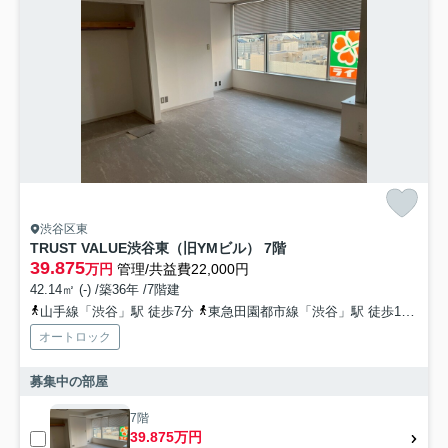
渋谷区東
TRUST VALUE渋谷東（旧YMビル） 7階
39.875
万円
管理/共益費22,000円
42.14㎡ (-) /築36年 /7階建
山手線「渋谷」駅 徒歩7分
東急田園都市線「渋谷」駅 徒歩10分
オートロック
募集中の部屋
7階
39.875万円