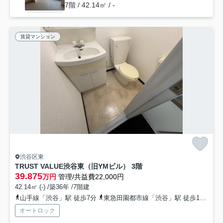
7階 / 42.14㎡ / -
賃貸マンション
渋谷区東
TRUST VALUE渋谷東（旧YMビル） 3階
39.875
万円
管理/共益費22,000円
42.14㎡ (-) /築36年 /7階建
山手線「渋谷」駅 徒歩7分
東急田園都市線「渋谷」駅 徒歩10分
オートロック