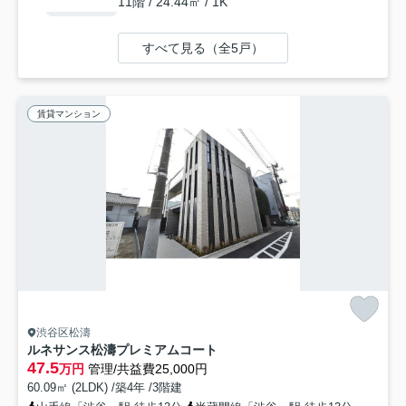
11階 / 24.44㎡ / 1K
すべて見る（全5戸）
賃貸マンション
渋谷区松濤
ルネサンス松濤プレミアムコート
47.5
万円
管理/共益費25,000円
60.09㎡ (2LDK) /築4年 /3階建