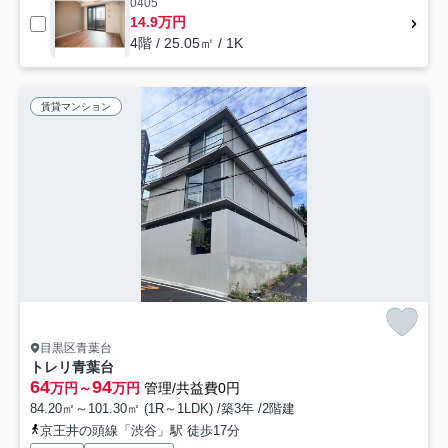
0405
14.9万円
4階 / 25.05㎡ / 1K
賃貸マンション
目黒区青葉台
トレリ青葉台
64
94
万円～
万円
管理/共益費0円
84.20㎡～101.30㎡ (1R～1LDK) /築3年 /2階建
京王井の頭線「渋谷」駅 徒歩17分