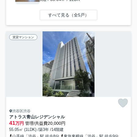
すべて見る（全5戸）
賃貸マンション
渋谷区渋谷
アトラス青山レジデンシャル
41
万円
管理/共益費20,000円
55.05㎡ (1LDK) /築3年 /14階建
山手線「渋谷」駅 徒歩8分
東急東横線「渋谷」駅 徒歩9分