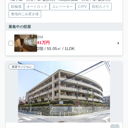
駐輪場
オートロック
エレベーター
CATV
防犯カメラ
敷地内ごみ置き場
募集中の部屋
204
41万円
2階 / 55.05㎡ / 1LDK
賃貸マンション