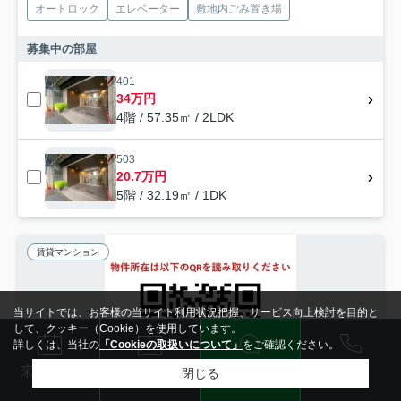
オートロック
エレベーター
敷地内ごみ置き場
募集中の部屋
401
34万円
4階 / 57.35㎡ / 2LDK
503
20.7万円
5階 / 32.19㎡ / 1DK
賃貸マンション
当サイトでは、お客様の当サイト利用状況把握、サービス向上検討を目的と
して、クッキー（Cookie）を使用しています。
詳しくは、当社の
「Cookieの取扱いについて」
をご確認ください。
電話
LINE
メール
来店予約
閉じる
検索条件を変更
まとめてお問い合わせ