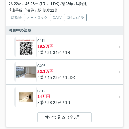
26.22㎡～45.23㎡ (1R～1LDK) /築23年 /14階建
山手線「渋谷」駅 徒歩11分
駐輪場
オートロック
CATV
防犯カメラ
募集中の部屋
0411
19.2万円
4階 / 31.34㎡ / 1R
0405
23.1万円
4階 / 45.23㎡ / 1LDK
0812
14万円
8階 / 26.22㎡ / 1R
すべて見る（全5戸）