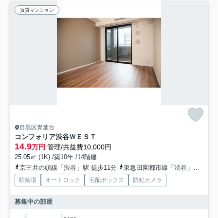
賃貸マンション
目黒区青葉台
コンフォリア渋谷ＷＥＳＴ
14.9
万円
管理/共益費10,000円
25.05㎡ (1K) /築10年 /14階建
京王井の頭線「渋谷」駅 徒歩11分
東急田園都市線「渋谷」駅 徒歩11分
駐輪場
オートロック
宅配ボックス
防犯カメラ
募集中の部屋