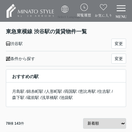
閲覧履歴
お気に入り
Select Language
東急東横線 渋谷駅の賃貸物件一覧
渋谷駅
変更
条件から探す
変更
おすすめの駅
月島駅
/
錦糸町駅
/
人形町駅
/
両国駅
/
恵比寿駅
/
住吉駅
/
森下駅
/
蔵前駅
/
浅草橋駅
/
池袋駅
78
棟
143
件