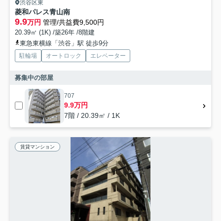
渋谷区東
菱和パレス青山南
9.9
万円
管理/共益費9,500円
20.39㎡ (1K) /築26年 /8階建
東急東横線「渋谷」駅 徒歩9分
駐輪場
オートロック
エレベーター
募集中の部屋
707
9.9万円
7階 / 20.39㎡ / 1K
賃貸マンション