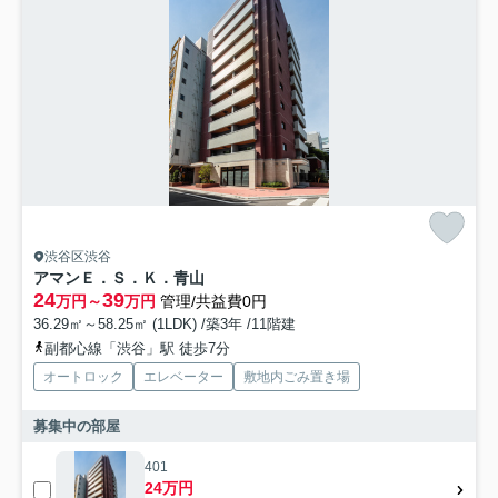
渋谷区渋谷
アマンＥ．Ｓ．Ｋ．青山
24
39
万円～
万円
管理/共益費0円
36.29㎡～58.25㎡ (1LDK) /築3年 /11階建
副都心線「渋谷」駅 徒歩7分
オートロック
エレベーター
敷地内ごみ置き場
募集中の部屋
401
24万円