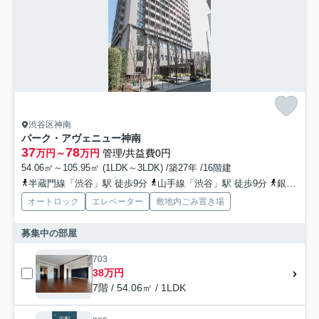
渋谷区神南
パーク・アヴェニュー神南
37
78
万円～
万円
管理/共益費0円
54.06㎡～105.95㎡ (1LDK～3LDK) /築27年 /16階建
半蔵門線「渋谷」駅 徒歩9分
山手線「渋谷」駅 徒歩9分
銀座線「渋谷」駅 徒歩5分
オートロック
エレベーター
敷地内ごみ置き場
募集中の部屋
703
38万円
7階 / 54.06㎡ / 1LDK