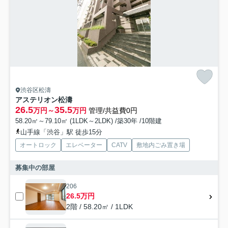
渋谷区松濤
アステリオン松濤
26.5
35.5
万円～
万円
管理/共益費0円
58.20㎡～79.10㎡ (1LDK～2LDK) /築30年 /10階建
山手線「渋谷」駅 徒歩15分
オートロック
エレベーター
CATV
敷地内ごみ置き場
募集中の部屋
206
26.5万円
2階 / 58.20㎡ / 1LDK