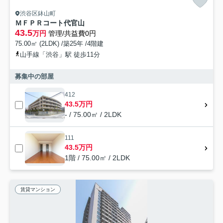
渋谷区鉢山町
ＭＦＰＲコート代官山
43.5
万円
管理/共益費0円
75.00㎡ (2LDK) /築25年 /4階建
山手線「渋谷」駅 徒歩11分
募集中の部屋
412
43.5万円
- / 75.00㎡ / 2LDK
111
43.5万円
1階 / 75.00㎡ / 2LDK
賃貸マンション