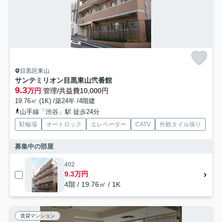
目黒区東山
サンテミリオン目黒東山弐番館
9.3
万円
管理/共益費10,000円
19.76㎡ (1K) /築24年 /4階建
山手線「渋谷」駅 徒歩24分
駐輪場
オートロック
エレベーター
CATV
外観タイル張り
募集中の部屋
402
9.3万円
4階 / 19.76㎡ / 1K
賃貸マンション