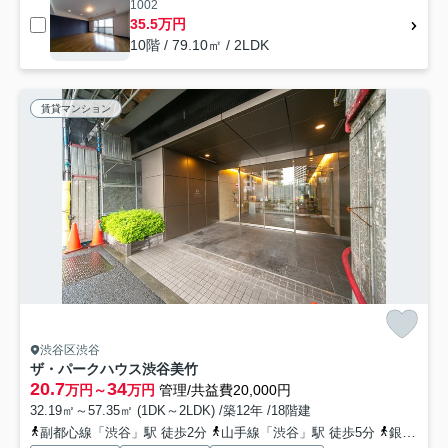
1002
35.5万円
10階 / 79.10㎡ / 2LDK
賃貸マンション
渋谷区渋谷
ザ・パークハウス渋谷美竹
20.7
34
万円～
万円
管理/共益費20,000円
32.19㎡～57.35㎡ (1DK～2LDK) /築12年 /18階建
副都心線「渋谷」駅 徒歩2分
山手線「渋谷」駅 徒歩5分
銀座線「渋谷」駅 徒歩5分