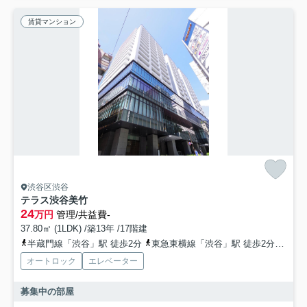
賃貸マンション
渋谷区渋谷
テラス渋谷美竹
24
万円
管理/共益費-
37.80㎡ (1LDK) /築13年 /17階建
半蔵門線「渋谷」駅 徒歩2分
東急東横線「渋谷」駅 徒歩2分
副都
オートロック
エレベーター
募集中の部屋