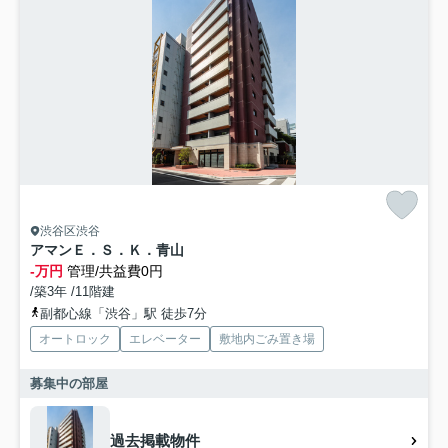
渋谷区渋谷
アマンＥ．Ｓ．Ｋ．青山
-万円
管理/共益費0円
/築3年 /11階建
副都心線「渋谷」駅 徒歩7分
オートロック
エレベーター
敷地内ごみ置き場
募集中の部屋
過去掲載物件