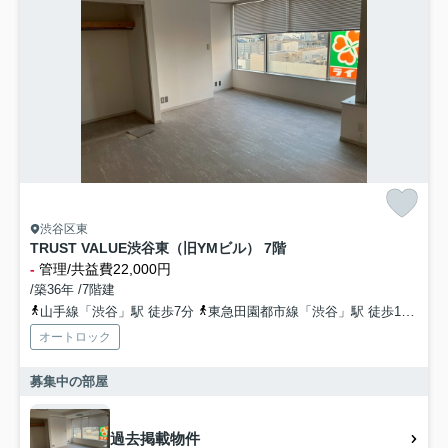
渋谷区東
TRUST VALUE渋谷東（旧YMビル） 7階
-
管理/共益費22,000円
/築36年 /7階建
山手線「渋谷」駅 徒歩7分
東急田園都市線「渋谷」駅 徒歩10分
オートロック
募集中の部屋
過去掲載物件