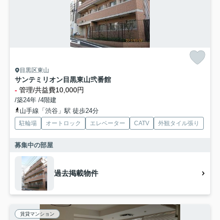
目黒区東山
サンテミリオン目黒東山弐番館
-
管理/共益費10,000円
/築24年 /4階建
山手線「渋谷」駅 徒歩24分
駐輪場
オートロック
エレベーター
CATV
外観タイル張り
募集中の部屋
過去掲載物件
賃貸マンション