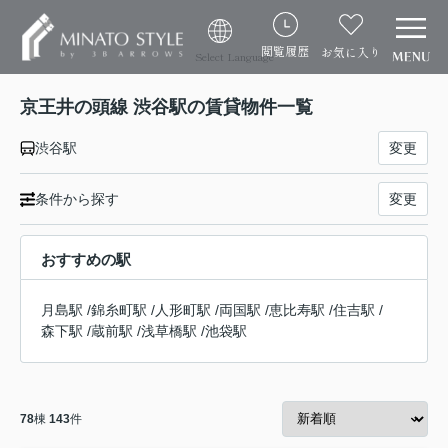
閲覧履歴
お気に入り
Select Language
京王井の頭線 渋谷駅の賃貸物件一覧
渋谷駅
変更
条件から探す
変更
おすすめの駅
月島駅
/
錦糸町駅
/
人形町駅
/
両国駅
/
恵比寿駅
/
住吉駅
/
森下駅
/
蔵前駅
/
浅草橋駅
/
池袋駅
78
棟
143
件