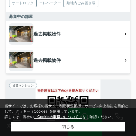
オートロック
エレベーター
敷地内ごみ置き場
募集中の部屋
過去掲載物件
過去掲載物件
賃貸マンション
当サイトでは、お客様の当サイト利用状況把握、サービス向上検討を目的と
して、クッキー（Cookie）を使用しています。
詳しくは、当社の
「Cookieの取扱いについて」
をご確認ください。
電話
LINE
メール
来店予約
閉じる
検索条件を変更
まとめてお問い合わせ