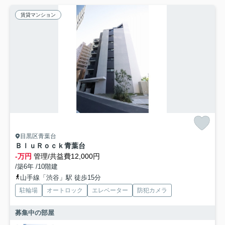
賃貸マンション
目黒区青葉台
ＢｌｕＲｏｃｋ青葉台
-万円
管理/共益費12,000円
/築6年 /10階建
山手線「渋谷」駅 徒歩15分
駐輪場
オートロック
エレベーター
防犯カメラ
募集中の部屋