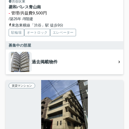
渋谷区東
菱和パレス青山南
-
管理/共益費9,500円
/築26年 /8階建
東急東横線「渋谷」駅 徒歩9分
駐輪場
オートロック
エレベーター
募集中の部屋
過去掲載物件
賃貸マンション