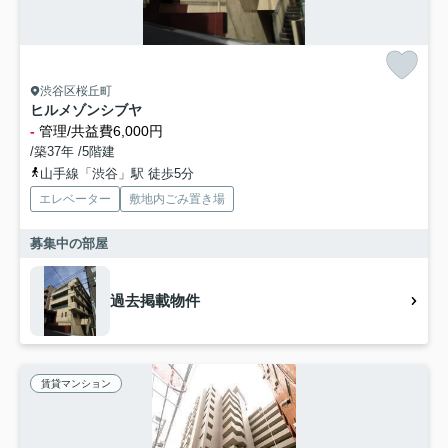
渋谷区桜丘町
ヒルメゾンシブヤ
-
管理/共益費6,000円
/築37年 /5階建
山手線「渋谷」駅 徒歩5分
エレベーター
敷地内ごみ置き場
募集中の部屋
過去掲載物件
賃貸マンション