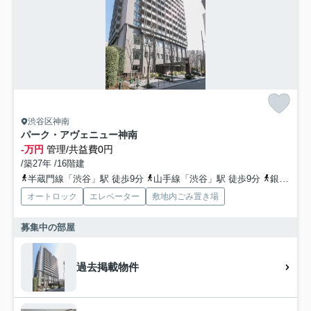
渋谷区神南
パーク・アヴェニュー神南
-万円
管理/共益費0円
/築27年 /16階建
半蔵門線「渋谷」駅 徒歩9分
山手線「渋谷」駅 徒歩9分
銀座線「渋谷」駅 徒歩5分
オートロック
エレベーター
敷地内ごみ置き場
募集中の部屋
過去掲載物件