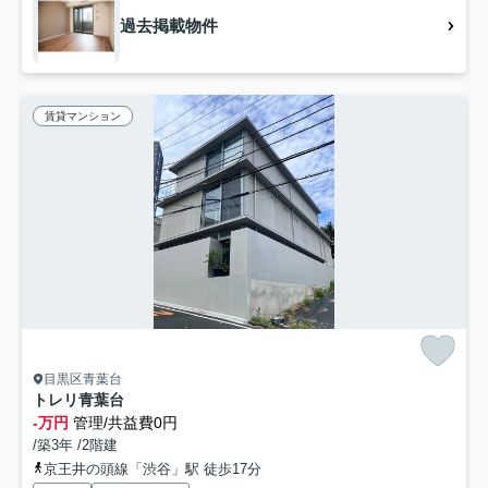
過去掲載物件
賃貸マンション
目黒区青葉台
トレリ青葉台
-万円
管理/共益費0円
/築3年 /2階建
京王井の頭線「渋谷」駅 徒歩17分