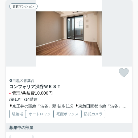
賃貸マンション
目黒区青葉台
コンフォリア渋谷ＷＥＳＴ
-
管理/共益費10,000円
/築10年 /14階建
京王井の頭線「渋谷」駅 徒歩11分
東急田園都市線「渋谷」駅 徒歩11分
駐輪場
オートロック
宅配ボックス
防犯カメラ
募集中の部屋