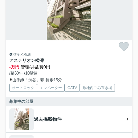
渋谷区松濤
アステリオン松濤
-万円
管理/共益費0円
/築30年 /10階建
山手線「渋谷」駅 徒歩15分
オートロック
エレベーター
CATV
敷地内ごみ置き場
募集中の部屋
過去掲載物件