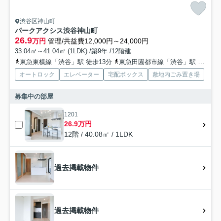
渋谷区神山町
パークアクシス渋谷神山町
26.9
万円
管理/共益費12,000円～24,000円
33.04㎡～41.04㎡ (1LDK) /築9年 /12階建
東急東横線「渋谷」駅 徒歩13分
東急田園都市線「渋谷」駅 徒歩13分
オートロック
エレベーター
宅配ボックス
敷地内ごみ置き場
募集中の部屋
1201
26.9万円
12階 / 40.08㎡ / 1LDK
過去掲載物件
過去掲載物件