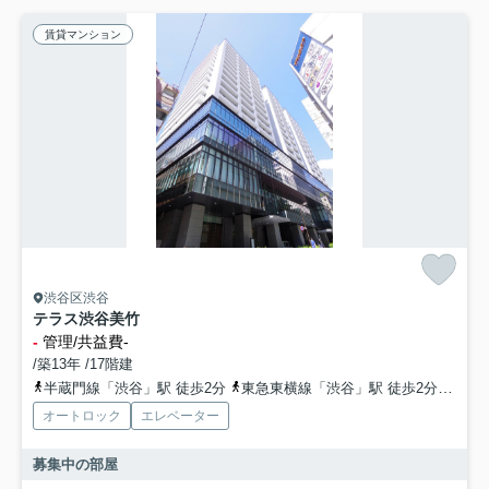
賃貸マンション
渋谷区渋谷
テラス渋谷美竹
-
管理/共益費-
/築13年 /17階建
半蔵門線「渋谷」駅 徒歩2分
東急東横線「渋谷」駅 徒歩2分
副都
オートロック
エレベーター
募集中の部屋