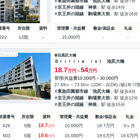
東急田園都市線
「
池尻大橋
」駅 徒歩7分
京王井の頭線
「
神泉
」駅 徒歩14分
京王井の頭線
「
駒場東大前
」駅 徒歩16分
屋番号
所在階
賃料
管理費・共益費
敷金/保証金
礼金
-
202
12階
15,000円
-
-
マンション
目黒区
大橋
Ｂｒｉｌｌｉａ ｉｓｔ 池尻大橋
18.7
54
万円～
万円
管理/共益費10,000円～30,000円
27.69㎡～73.50㎡ (1DK～2LDK) /築1年 /
東急田園都市線
「
池尻大橋
」駅 徒歩4分
京王井の頭線
「
駒場東大前
」駅 徒歩12分
京王井の頭線
「
神泉
」駅 徒歩15分
部屋番号
所在階
賃料
管理費・共益費
敷金/保証金
礼金
18.7
626
5階
10,000円
18.7万円
0ヶ月
万円
19.6
603
5階
15,000円
19.6万円
19.6万円
万円