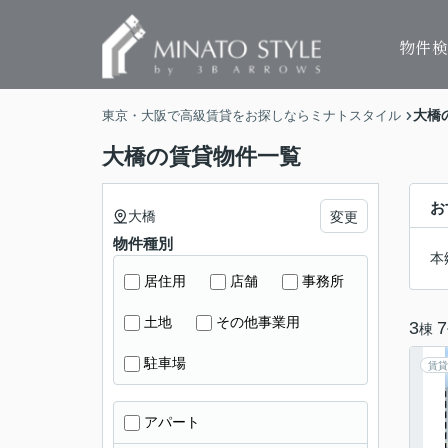
物件
大橋
東京・大阪で高級賃貸をお探しならミナトスタイル
大橋の賃貸物件一覧
お
大橋
変更
物件種別
本
居住用
店舗
事務所
土地
その他事業用
3
7
棟
駐車場
賃貸
アパート