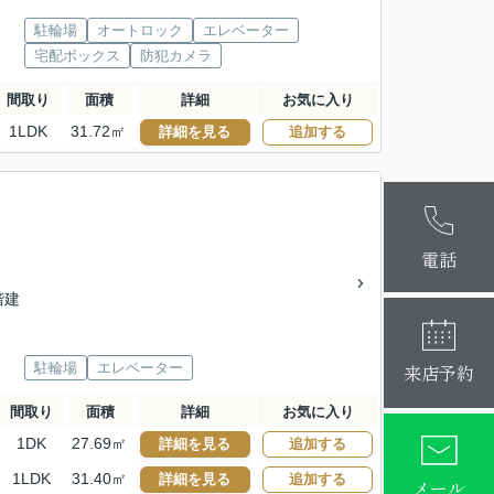
駐輪場
オートロック
エレベーター
宅配ボックス
防犯カメラ
間取り
面積
詳細
お気に入り
1LDK
31.72㎡
詳細を見る
追加する
麻布十番本
大阪梅田店
電話
7階建
来店予約
駐輪場
エレベーター
間取り
面積
詳細
お気に入り
1DK
27.69㎡
詳細を見る
追加する
1LDK
31.40㎡
詳細を見る
追加する
メール