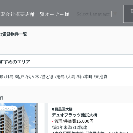
検索
会社概要
店舗一覧
オーナー様
Select Language
▼
の賃貸物件一覧
すすめのエリア
郷
/
月島
/
亀戸
/
代々木
/
勝どき
/
湯島
/
大島
/
緑
/
本町
/
東池袋
件
マンション
目黒区
大橋
デュオフラッツ池尻大橋
-
管理/共益費15,000円
/築1年未満 /12階建