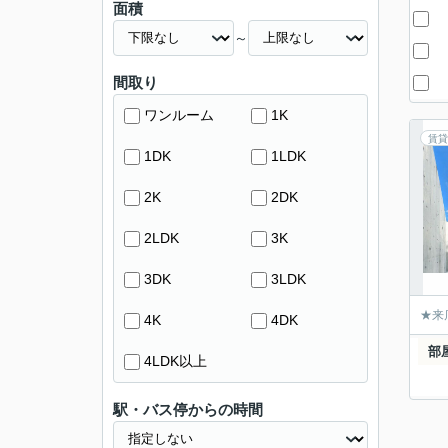
面積
～
間取り
ワンルーム
1K
賃貸
1DK
1LDK
2K
2DK
2LDK
3K
3DK
3LDK
★来
4K
4DK
部
4LDK以上
駅・バス停からの時間