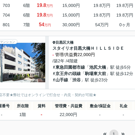
19.8
703
6階
15,000円
19.8万円
19.8万円
万円
19.8
704
6階
15,000円
19.8万円
19.8万円
万円
54
801
7階
30,000円
54万円
0ヶ月
万円
マンション
目黒区
大橋
スタイリオ目黒大橋ＨＩＬＬＳＩＤＥ
-
管理/共益費22,000円
/築2年 /4階建
東急田園都市線
「
池尻大橋
」駅 徒歩5分
京王井の頭線
「
駒場東大前
」駅 徒歩12分
山手線
「
渋谷
」駅 徒歩23分
店不要★弊社ではオンラインで打合せ・内見・契約が可能★
屋番号
所在階
賃料
管理費・共益費
敷金/保証金
礼金
-
-
1階
22,000円
-
-
1