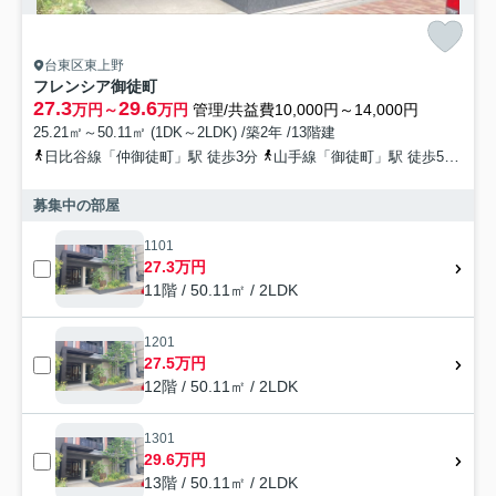
台東区東上野
フレンシア御徒町
27.3
29.6
万円～
万円
管理/共益費10,000円～14,000円
25.21㎡～50.11㎡ (1DK～2LDK) /築2年 /13階建
日比谷線「仲御徒町」駅 徒歩3分
山手線「御徒町」駅 徒歩5分
山
募集中の部屋
1101
27.3万円
11階 / 50.11㎡ / 2LDK
1201
27.5万円
12階 / 50.11㎡ / 2LDK
1301
29.6万円
13階 / 50.11㎡ / 2LDK