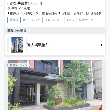
-
管理/共益費10,000円
/築18年 /14階建
銀座線「上野広小路」駅 徒歩3分
山手線「御徒町」駅 徒歩5分
駐輪場
オートロック
エレベーター
CATV
防犯カメラ
募集中の部屋
過去掲載物件
賃貸マンション