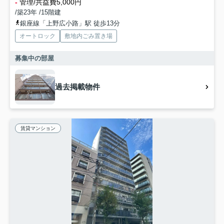
-
管理/共益費5,000円
/築23年 /15階建
銀座線「上野広小路」駅 徒歩13分
オートロック
敷地内ごみ置き場
募集中の部屋
過去掲載物件
賃貸マンション