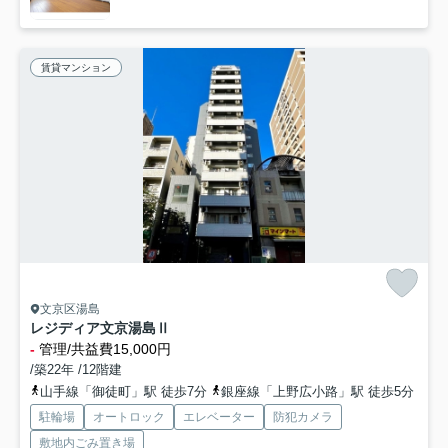
賃貸マンション
文京区湯島
レジディア文京湯島Ⅱ
-
管理/共益費15,000円
/築22年 /12階建
山手線「御徒町」駅 徒歩7分
銀座線「上野広小路」駅 徒歩5分
駐輪場
オートロック
エレベーター
防犯カメラ
敷地内ごみ置き場