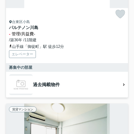
台東区小島
パルテノン川島
-
管理/共益費-
/築36年 /11階建
山手線「御徒町」駅 徒歩12分
エレベーター
募集中の部屋
過去掲載物件
賃貸マンション