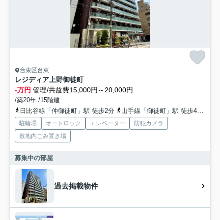
台東区台東
レジディア上野御徒町
-万円
管理/共益費15,000円～20,000円
/築20年 /15階建
日比谷線「仲御徒町」駅 徒歩2分
山手線「御徒町」駅 徒歩4分
銀
駐輪場
オートロック
エレベーター
防犯カメラ
敷地内ごみ置き場
募集中の部屋
過去掲載物件