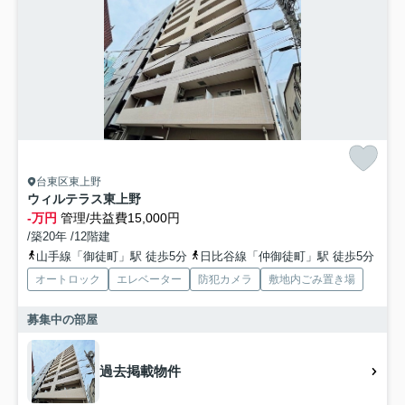
台東区東上野
ウィルテラス東上野
-万円
管理/共益費15,000円
/築20年 /12階建
山手線「御徒町」駅 徒歩5分
日比谷線「仲御徒町」駅 徒歩5分
オートロック
エレベーター
防犯カメラ
敷地内ごみ置き場
募集中の部屋
過去掲載物件