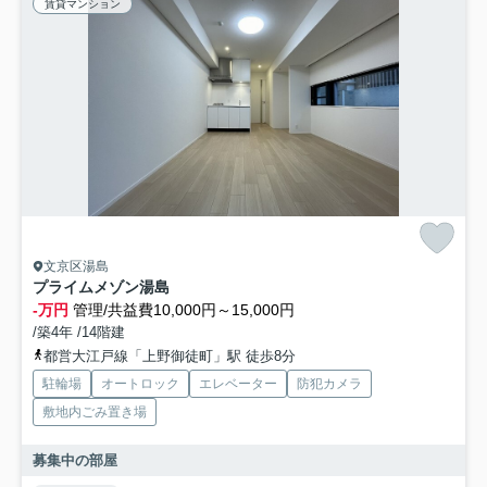
賃貸マンション
文京区湯島
プライムメゾン湯島
-万円
管理/共益費10,000円～15,000円
/築4年 /14階建
都営大江戸線「上野御徒町」駅 徒歩8分
駐輪場
オートロック
エレベーター
防犯カメラ
敷地内ごみ置き場
募集中の部屋