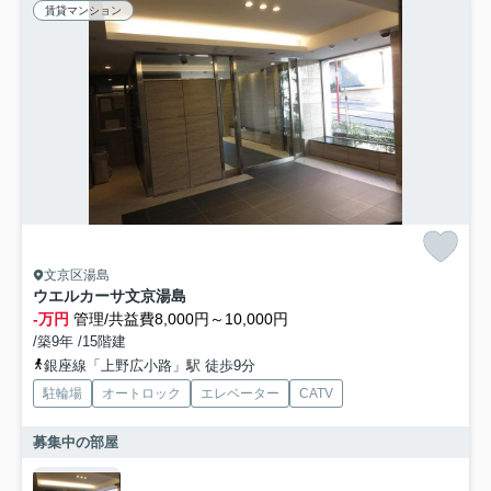
賃貸マンション
文京区湯島
ウエルカーサ文京湯島
-万円
管理/共益費8,000円～10,000円
/築9年 /15階建
銀座線「上野広小路」駅 徒歩9分
駐輪場
オートロック
エレベーター
CATV
募集中の部屋