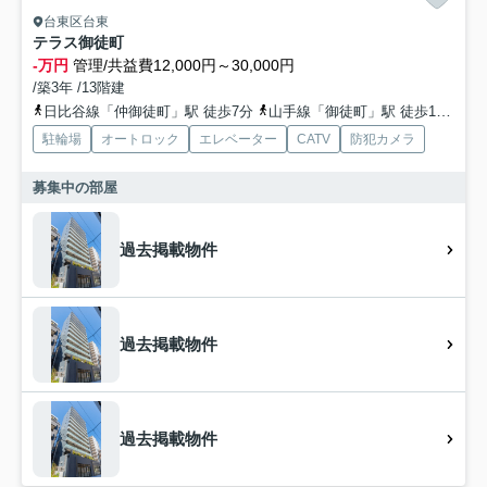
台東区台東
テラス御徒町
-万円
管理/共益費12,000円～30,000円
/築3年 /13階建
日比谷線「仲御徒町」駅 徒歩7分
山手線「御徒町」駅 徒歩10分
駐輪場
オートロック
エレベーター
CATV
防犯カメラ
募集中の部屋
過去掲載物件
過去掲載物件
過去掲載物件