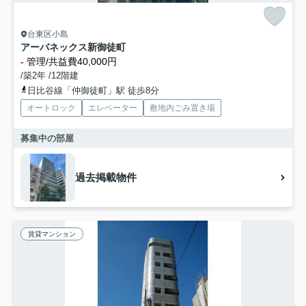
台東区小島
アーバネックス新御徒町
-
管理/共益費40,000円
/築2年 /12階建
日比谷線「仲御徒町」駅 徒歩8分
オートロック
エレベーター
敷地内ごみ置き場
募集中の部屋
過去掲載物件
賃貸マンション