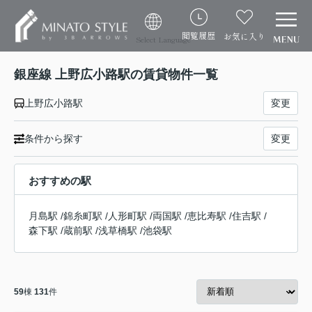
閲覧履歴
お気に入り
Select Language
銀座線 上野広小路駅の賃貸物件一覧
上野広小路駅
変更
条件から探す
変更
おすすめの駅
月島駅
/
錦糸町駅
/
人形町駅
/
両国駅
/
恵比寿駅
/
住吉駅
/
森下駅
/
蔵前駅
/
浅草橋駅
/
池袋駅
59
棟
131
件