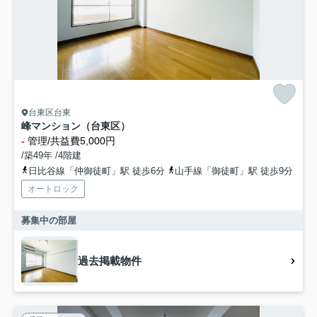
台東区台東
峰マンション（台東区）
-
管理/共益費5,000円
/築49年 /4階建
日比谷線「仲御徒町」駅 徒歩6分
山手線「御徒町」駅 徒歩9分
オートロック
募集中の部屋
過去掲載物件