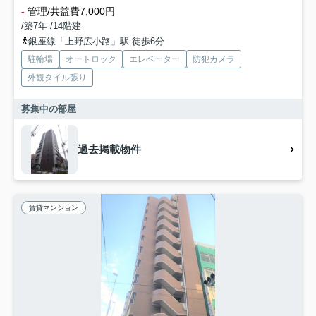
-
管理/共益費7,000円
/築7年 /14階建
銀座線「上野広小路」駅 徒歩6分
駐輪場
オートロック
エレベーター
防犯カメラ
外観タイル張り
募集中の部屋
過去掲載物件
賃貸マンション