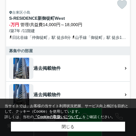
台東区小島
S-RESIDENCE新御徒町West
-万円
管理/共益費14,000円～18,000円
/築7年 /11階建
日比谷線「仲御徒町」駅 徒歩8分
山手線「御徒町」駅 徒歩11分
募集中の部屋
過去掲載物件
過去掲載物件
当サイトでは、お客様の当サイト利用状況把握、サービス向上検討を目的と
して、クッキー（Cookie）を使用しています。
詳しくは、当社の
「Cookieの取扱いについて」
をご確認ください。
賃貸マンション
電話
LINE
メール
来店予約
閉じる
検索条件を変更
まとめてお問い合わせ