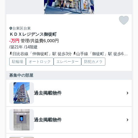
台東区台東
ＫＤＸレジデンス御徒町
-万円
管理/共益費6,000円
/築21年 /14階建
日比谷線「仲御徒町」駅 徒歩3分
山手線「御徒町」駅 徒歩6分
山
駐輪場
オートロック
エレベーター
防犯カメラ
募集中の部屋
過去掲載物件
過去掲載物件