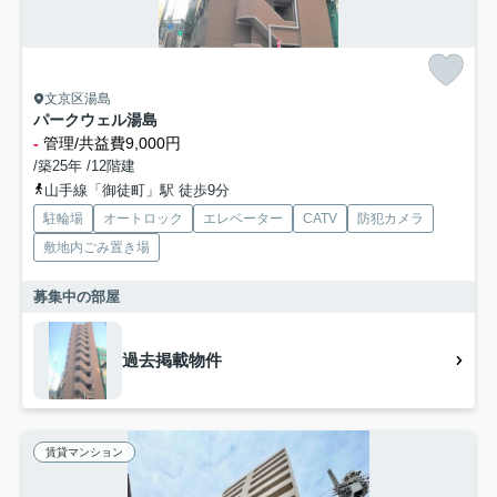
文京区湯島
パークウェル湯島
-
管理/共益費9,000円
/築25年 /12階建
山手線「御徒町」駅 徒歩9分
駐輪場
オートロック
エレベーター
CATV
防犯カメラ
敷地内ごみ置き場
募集中の部屋
過去掲載物件
賃貸マンション