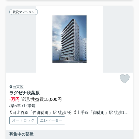
賃貸マンション
台東区
ラグゼナ秋葉原
-万円
管理/共益費15,000円
/築5年 /12階建
日比谷線「仲御徒町」駅 徒歩7分
山手線「御徒町」駅 徒歩10分
オートロック
エレベーター
募集中の部屋