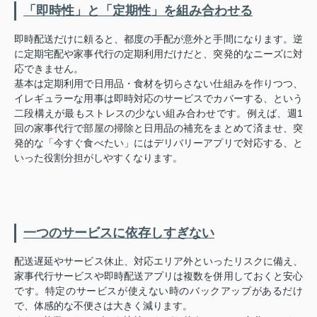
「即時性」と「定期性」を組み合わせる
即時配送だけに頼ると、都度の手配が意外と手間になります。逆
に定期宅配や家事代行の定期利用だけだと、突発的なニーズに対
応できません。
基本は定期利用で日用品・食材を切らさない仕組みを作りつつ、
イレギュラーな用事は即時対応のサービスでカバーする、という
二段構えが最もストレスの少ない組み合わせです。例えば、週1
回の家事代行で部屋の掃除と日用品の補充をまとめて済ませ、突
発的な「今すぐ食べたい」にはデリバリーアプリで対応する、と
いった役割分担がしやすくなります。
一つのサービスに依存しすぎない
配送遅延やサービス休止、対応エリア外といったリスクに備え、
家事代行サービスや即時配送アプリは複数を併用しておくと安心
です。特定のサービスが使えない時のバックアップがあるだけ
で、体感的な不便さは大きく減ります。