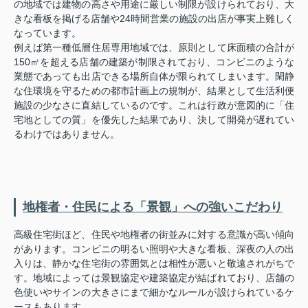
の地域では建物の高さや用途に厳しい制限が設けられており、大
きな看板を掲げる店舗や24時間営業の施設の出店が事実上難しく
なっています。
例えば第一種低層住居専用地域では、原則として床面積の合計が
150㎡を超える店舗の建築が制限されており、コンビニのような
業態であっても出店できる場所自体が限られてしまいます。閑静
な住環境を守るための都市計画上の規制が、結果として生活利便
施設の少なさに直結しているのです。これは行政が意図的に「住
宅地としての質」を優先した結果であり、決して開発が遅れてい
るわけではありません。
地権者・住民による「景観」への強いこだわり
高級住宅街ほど、住民や地権者の街並みに対する意識が高い傾向
があります。コンビニの明るい照明や大きな看板、深夜の人の出
入りは、静かな住宅街の雰囲気とは相性が悪いと敬遠されがちで
す。地域によっては景観協定や建築協定が結ばれており、店舗の
色使いやサインの大きさにまで細かなルールが設けられているケ
ースもあります。