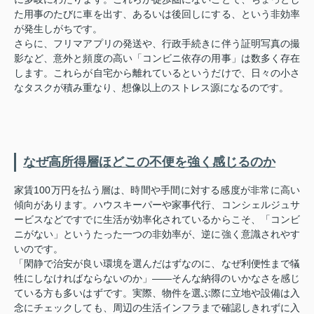
た用事のたびに車を出す、あるいは後回しにする、という非効率
が発生しがちです。
さらに、フリマアプリの発送や、行政手続きに伴う証明写真の撮
影など、意外と頻度の高い「コンビニ依存の用事」は数多く存在
します。これらが自宅から離れているというだけで、日々の小さ
なタスクが積み重なり、想像以上のストレス源になるのです。
なぜ高所得層ほどこの不便を強く感じるのか
家賃100万円を払う層は、時間や手間に対する感度が非常に高い
傾向があります。ハウスキーパーや家事代行、コンシェルジュサ
ービスなどですでに生活が効率化されているからこそ、「コンビ
ニがない」というたった一つの非効率が、逆に強く意識されやす
いのです。
「閑静で治安が良い環境を選んだはずなのに、なぜ利便性まで犠
牲にしなければならないのか」——そんな納得のいかなさを感じ
ている方も多いはずです。実際、物件を選ぶ際に立地や設備は入
念にチェックしても、周辺の生活インフラまで確認しきれずに入