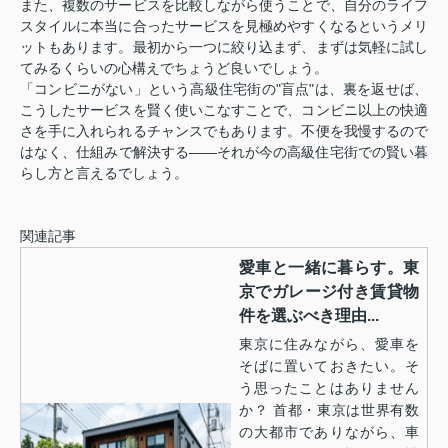
また、複数のサービスを比較しながら使うことで、自分のライフ
スタイルに本当に合ったサービスを見極めやすくなるというメリ
ットもあります。最初から一つに絞り込まず、まずは気軽に試し
てみるくらいの心構えでちょうど良いでしょう。
「コンビニがない」という高級住宅街の"盲点"は、裏を返せば、
こうしたサービスを賢く使いこなすことで、コンビニ以上の快適
さを手に入れられるチャンスでもあります。不便を我慢するので
はなく、仕組みで解決する——それが今の高級住宅街での賢い暮
らし方と言えるでしょう。
関連記事
愛車と一緒に暮らす。東
京でガレージ付き賃貸物
件を選ぶべき理由...
東京に住みながら、愛車を
そばに置いておきたい。そ
う思ったことはありません
か？ 首都・東京は世界有数
の大都市でありながら、車