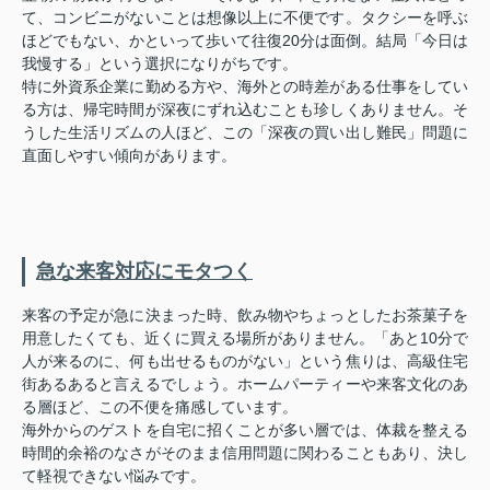
て、コンビニがないことは想像以上に不便です。タクシーを呼ぶ
ほどでもない、かといって歩いて往復20分は面倒。結局「今日は
我慢する」という選択になりがちです。
特に外資系企業に勤める方や、海外との時差がある仕事をしてい
る方は、帰宅時間が深夜にずれ込むことも珍しくありません。そ
うした生活リズムの人ほど、この「深夜の買い出し難民」問題に
直面しやすい傾向があります。
急な来客対応にモタつく
来客の予定が急に決まった時、飲み物やちょっとしたお茶菓子を
用意したくても、近くに買える場所がありません。「あと10分で
人が来るのに、何も出せるものがない」という焦りは、高級住宅
街あるあると言えるでしょう。ホームパーティーや来客文化のあ
る層ほど、この不便を痛感しています。
海外からのゲストを自宅に招くことが多い層では、体裁を整える
時間的余裕のなさがそのまま信用問題に関わることもあり、決し
て軽視できない悩みです。