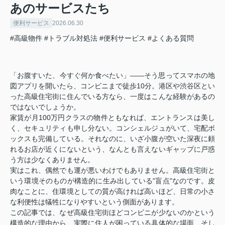
あのサービスたち
便利サービス
2026.06.30
#高級物件
#トラブル対処法
#便利サービス
#よくある質問
「お腹すいた、今すぐ何か食べたい」——そう思ってスマホの地
図アプリを開いたら、コンビニまで徒歩10分。港区や渋谷区とい
った高級住宅街に住んでいる方なら、一度はこんな経験があるの
ではないでしょうか。
家賃が月100万円クラスの物件ともなれば、エントランスは美し
く、セキュリティも申し分ない。コンシェルジュがいて、宅配ボ
ックスも完備している。それなのに、いざ小腹が空いた深夜に頼
れるお店が近くにないという、なんとも言えないギャップに戸惑
う方は少なくありません。
実はこれ、偶然でも運が悪いわけでもありません。高級住宅街と
いう環境そのものが構造的に生み出している"盲点"なのです。皮
肉なことに、住環境としての質が高ければ高いほど、日常の小さ
な利便性は犠牲になりやすいという側面があります。
この記事では、なぜ高級住宅街ほどコンビニが少ないのかという
構造的な理由から、実際に住人が困っている具体的な場面、そし