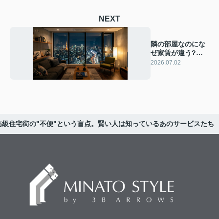
NEXT
隣の部屋なのにな
ぜ家賃が違う?同
じ建物内の「格差
2026.07.02
家賃」とは！
高級住宅街の"不便"という盲点。賢い人は知っているあのサービスたち