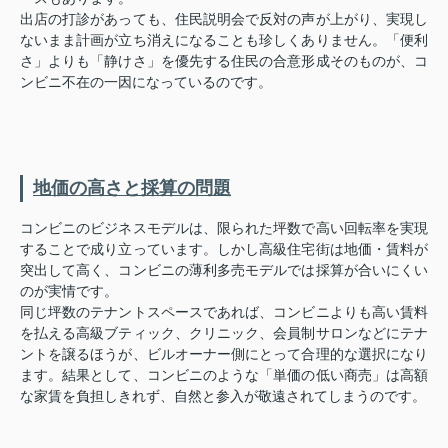
出店の打診があっても、住民説明会で反対の声が上がり、実現し
ないまま計画が立ち消えになることも珍しくありません。「便利
さ」よりも「静けさ」を優先する住民の合意形成そのものが、コ
ンビニ不在の一因になっているのです。
地価の高さと採算の問題
コンビニのビジネスモデルは、限られた坪数で高い回転率を実現
することで成り立っています。しかし高級住宅街は地価・賃料が
突出して高く、コンビニの薄利多売モデルでは採算が合いにくい
のが実情です。
同じ坪数のテナントスペースであれば、コンビニよりも高い賃料
を払える高級ブティック、クリニック、会員制サロンなどにテナ
ントを譲るほうが、ビルオーナー側にとって合理的な選択になり
ます。結果として、コンビニのような「単価の低い商売」は高額
な家賃を負担しきれず、自然と参入が敬遠されてしまうのです。