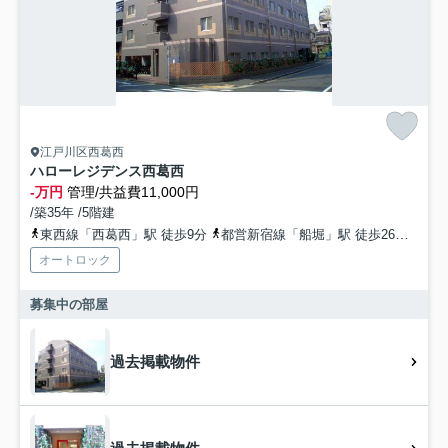
江戸川区西葛西
ハローレジデンス西葛西
-万円
管理/共益費11,000円
/築35年 /5階建
東西線「西葛西」駅 徒歩9分
都営新宿線「船堀」駅 徒歩26分
東西
オートロック
募集中の部屋
過去掲載物件