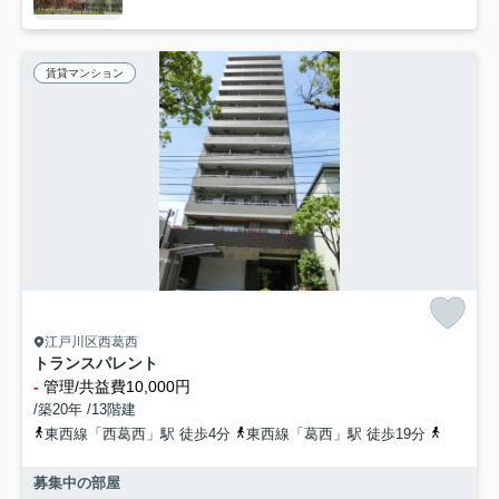
賃貸マンション
江戸川区西葛西
トランスパレント
-
管理/共益費10,000円
/築20年 /13階建
東西線「西葛西」駅 徒歩4分
東西線「葛西」駅 徒歩19分
京葉線「
募集中の部屋