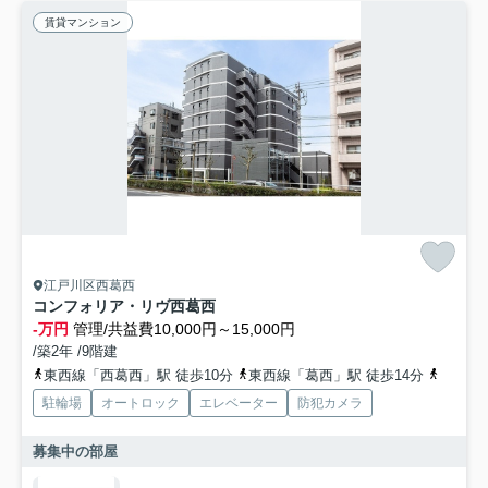
賃貸マンション
江戸川区西葛西
コンフォリア・リヴ西葛西
-万円
管理/共益費10,000円～15,000円
/築2年 /9階建
東西線「西葛西」駅 徒歩10分
東西線「葛西」駅 徒歩14分
京葉線
駐輪場
オートロック
エレベーター
防犯カメラ
募集中の部屋