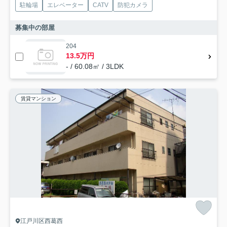
駐輪場
エレベーター
CATV
防犯カメラ
募集中の部屋
204
13.5万円
- / 60.08㎡ / 3LDK
賃貸マンション
江戸川区西葛西