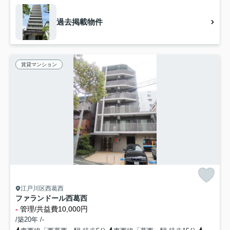
過去掲載物件
賃貸マンション
江戸川区西葛西
ファランドール西葛西
-
管理/共益費10,000円
/築20年 /-