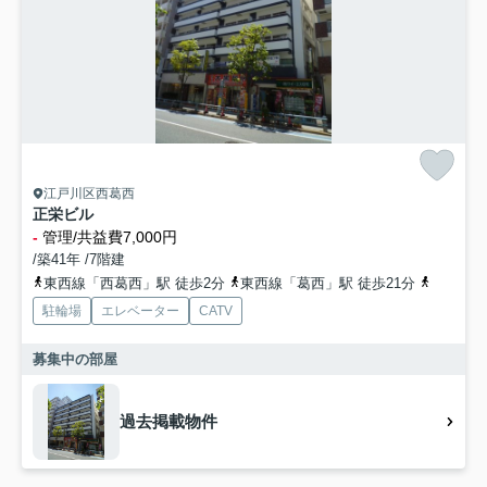
江戸川区西葛西
正栄ビル
-
管理/共益費7,000円
/築41年 /7階建
東西線「西葛西」駅 徒歩2分
東西線「葛西」駅 徒歩21分
京葉線「
駐輪場
エレベーター
CATV
募集中の部屋
過去掲載物件