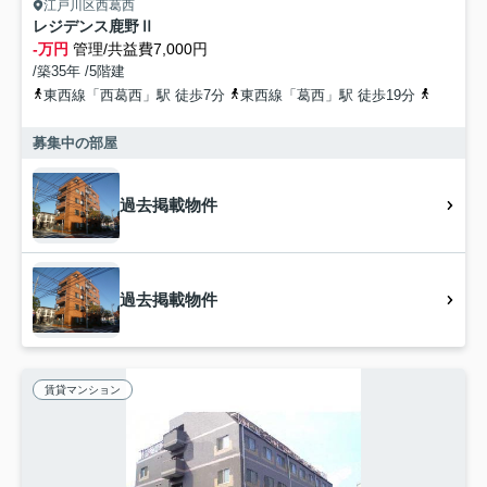
江戸川区西葛西
レジデンス鹿野Ⅱ
-万円
管理/共益費7,000円
/築35年 /5階建
東西線「西葛西」駅 徒歩7分
東西線「葛西」駅 徒歩19分
京葉線「
募集中の部屋
過去掲載物件
過去掲載物件
賃貸マンション