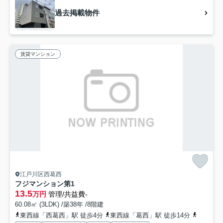
過去掲載物件
賃貸マンション
江戸川区西葛西
フジマンション第1
13.5
万円
管理/共益費-
60.08㎡ (3LDK) /築38年 /8階建
東西線「西葛西」駅 徒歩4分
東西線「葛西」駅 徒歩14分
京葉線「