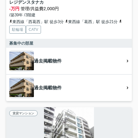
レジデンスタナカ
-万円
管理/共益費2,000円
/築39年 /3階建
東西線「西葛西」駅 徒歩3分
東西線「葛西」駅 徒歩21分
都営新宿
駐輪場
CATV
募集中の部屋
過去掲載物件
過去掲載物件
賃貸マンション