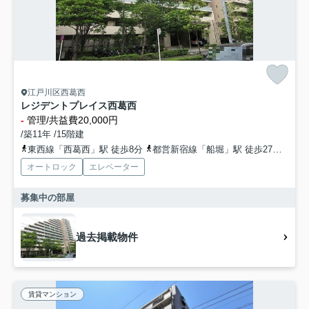
江戸川区西葛西
レジデントプレイス西葛西
-
管理/共益費20,000円
/築11年 /15階建
東西線「西葛西」駅 徒歩8分
都営新宿線「船堀」駅 徒歩27分
東西
オートロック
エレベーター
募集中の部屋
過去掲載物件
賃貸マンション