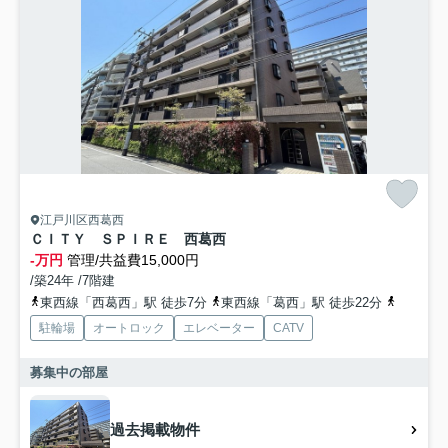
江戸川区西葛西
ＣＩＴＹ ＳＰＩＲＥ 西葛西
-万円
管理/共益費15,000円
/築24年 /7階建
東西線「西葛西」駅 徒歩7分
東西線「葛西」駅 徒歩22分
都営新宿
駐輪場
オートロック
エレベーター
CATV
募集中の部屋
過去掲載物件