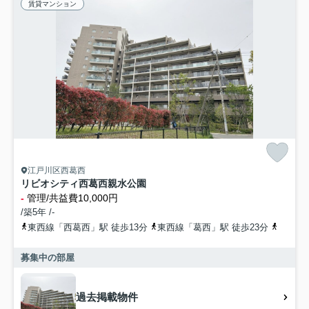
賃貸マンション
江戸川区西葛西
リビオシティ西葛西親水公園
-
管理/共益費10,000円
/築5年 /-
東西線「西葛西」駅 徒歩13分
東西線「葛西」駅 徒歩23分
京葉線
募集中の部屋
過去掲載物件