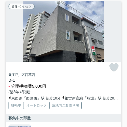
賃貸マンション
江戸川区西葛西
D-1
-
管理/共益費5,000円
/築3年 /3階建
東西線「西葛西」駅 徒歩10分
都営新宿線「船堀」駅 徒歩20分
東
駐輪場
オートロック
敷地内ごみ置き場
募集中の部屋