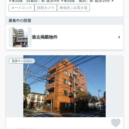
東西線「西葛西」駅 徒歩5分
東西線「葛西」駅 徒歩15分
京葉線「
オートロック
防犯カメラ
敷地内ごみ置き場
募集中の部屋
過去掲載物件
賃貸マンション