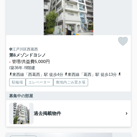
江戸川区西葛西
第6メゾンドヨシノ
-
管理/共益費5,000円
/築36年 /9階建
東西線「西葛西」駅 徒歩4分
東西線「葛西」駅 徒歩13分
京葉線「
駐輪場
エレベーター
敷地内ごみ置き場
募集中の部屋
過去掲載物件