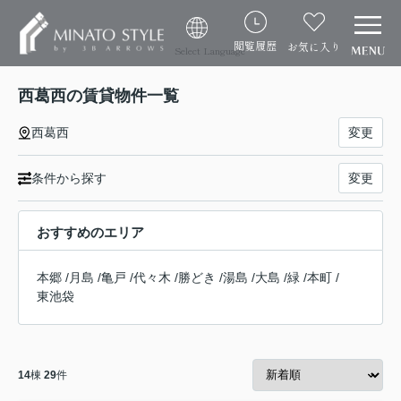
閲覧履歴
お気に入り
Select Language
西葛西の賃貸物件一覧
西葛西
変更
条件から探す
変更
おすすめのエリア
本郷
/
月島
/
亀戸
/
代々木
/
勝どき
/
湯島
/
大島
/
緑
/
本町
/
東池袋
14
棟
29
件