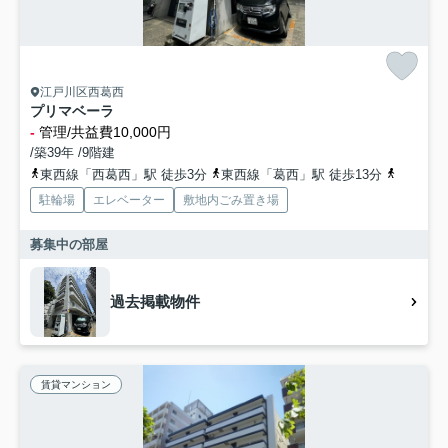
江戸川区西葛西
プリマベーラ
-
管理/共益費10,000円
/築39年 /9階建
東西線「西葛西」駅 徒歩3分
東西線「葛西」駅 徒歩13分
都営新宿
駐輪場
エレベーター
敷地内ごみ置き場
募集中の部屋
過去掲載物件
賃貸マンション