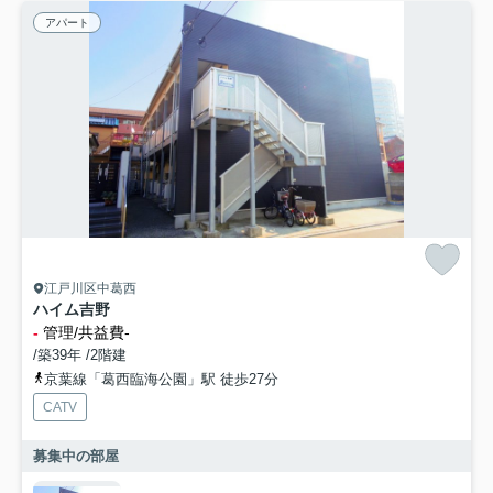
アパート
江戸川区中葛西
ハイム吉野
-
管理/共益費-
/築39年 /2階建
京葉線「葛西臨海公園」駅 徒歩27分
CATV
募集中の部屋