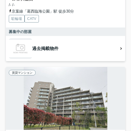
/- /-
京葉線「葛西臨海公園」駅 徒歩30分
駐輪場
CATV
募集中の部屋
過去掲載物件
賃貸マンション