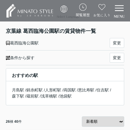
閲覧履歴
お気に入り
Select Language
京葉線 葛西臨海公園駅の賃貸物件一覧
葛西臨海公園駅
変更
条件から探す
変更
おすすめの駅
月島駅
/
錦糸町駅
/
人形町駅
/
両国駅
/
恵比寿駅
/
住吉駅
/
森下駅
/
蔵前駅
/
浅草橋駅
/
池袋駅
26
棟
40
件