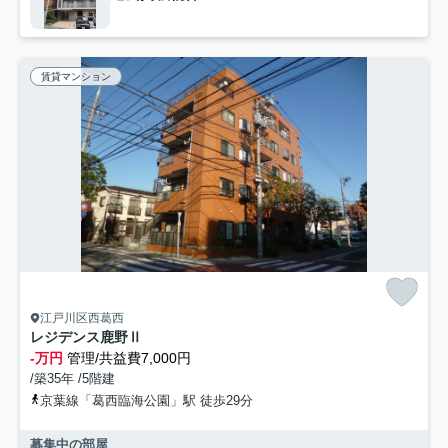
賃貸マンション
江戸川区西葛西
レジデンス鹿野Ⅱ
-万円
管理/共益費7,000円
/築35年 /5階建
京葉線「葛西臨海公園」駅 徒歩29分
募集中の部屋