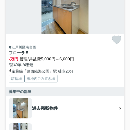
江戸川区南葛西
フローラ５
-万円
管理/共益費5,000円～6,000円
/築40年 /4階建
京葉線「葛西臨海公園」駅 徒歩28分
駐輪場
敷地内ごみ置き場
募集中の部屋
過去掲載物件