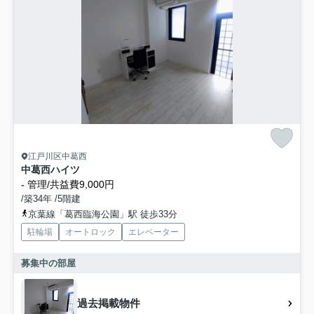
江戸川区中葛西
中葛西ハイツ
-
管理/共益費9,000円
/築34年 /5階建
京葉線「葛西臨海公園」駅 徒歩33分
駐輪場
オートロック
エレベーター
募集中の部屋
過去掲載物件