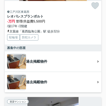
江戸川区東葛西
レオパレスブランポルト
-万円
管理/共益費5,500円
/築17年 /2階建
京葉線「葛西臨海公園」駅 徒歩32分
駐輪場
防犯カメラ
募集中の部屋
過去掲載物件
過去掲載物件
賃貸マンション