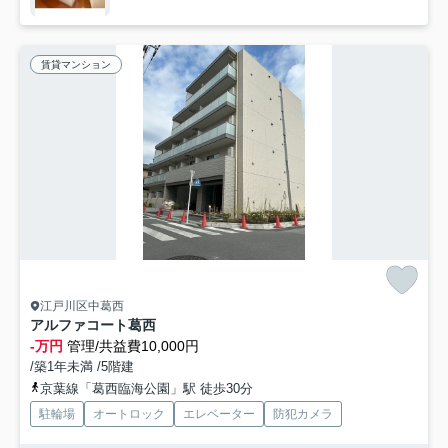
賃貸マンション
江戸川区中葛西
アルファコート葛西
-万円
管理/共益費10,000円
/築1年未満 /5階建
京葉線「葛西臨海公園」駅 徒歩30分
駐輪場
オートロック
エレベーター
防犯カメラ