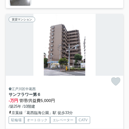
賃貸マンション
江戸川区中葛西
サンフラワー第６
-万円
管理/共益費5,000円
/築25年 /10階建
京葉線「葛西臨海公園」駅 徒歩33分
駐輪場
オートロック
エレベーター
CATV