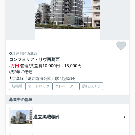
江戸川区西葛西
コンフォリア・リヴ西葛西
-万円
管理/共益費10,000円～15,000円
/築2年 /9階建
京葉線「葛西臨海公園」駅 徒歩31分
駐輪場
オートロック
エレベーター
防犯カメラ
募集中の部屋
過去掲載物件