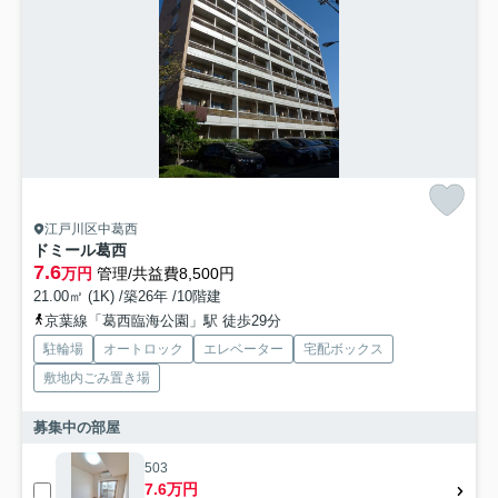
江戸川区中葛西
ドミール葛西
7.6
万円
管理/共益費8,500円
21.00㎡ (1K) /築26年 /10階建
京葉線「葛西臨海公園」駅 徒歩29分
駐輪場
オートロック
エレベーター
宅配ボックス
敷地内ごみ置き場
募集中の部屋
503
7.6万円