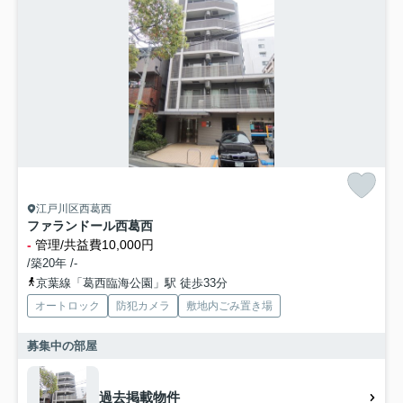
江戸川区西葛西
ファランドール西葛西
-
管理/共益費10,000円
/築20年 /-
京葉線「葛西臨海公園」駅 徒歩33分
オートロック
防犯カメラ
敷地内ごみ置き場
募集中の部屋
過去掲載物件