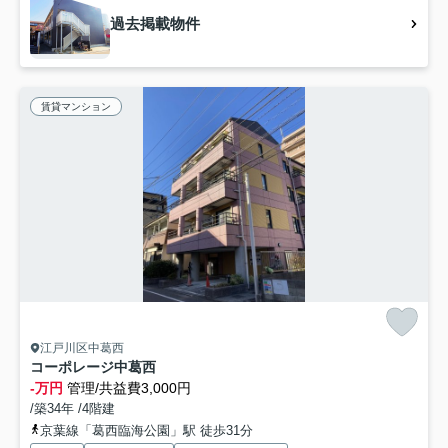
過去掲載物件
賃貸マンション
江戸川区中葛西
コーポレージ中葛西
-万円
管理/共益費3,000円
/築34年 /4階建
京葉線「葛西臨海公園」駅 徒歩31分