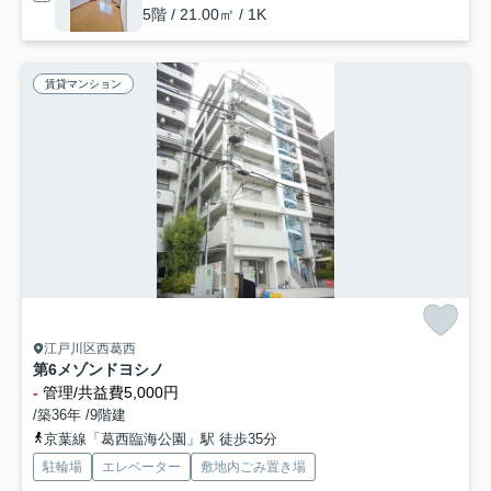
5階 / 21.00㎡ / 1K
賃貸マンション
江戸川区西葛西
第6メゾンドヨシノ
-
管理/共益費5,000円
/築36年 /9階建
京葉線「葛西臨海公園」駅 徒歩35分
駐輪場
エレベーター
敷地内ごみ置き場