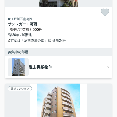
江戸川区南葛西
サンレガーロ葛西
-
管理/共益費8,000円
/築30年 /10階建
京葉線「葛西臨海公園」駅 徒歩24分
募集中の部屋
過去掲載物件
賃貸マンション