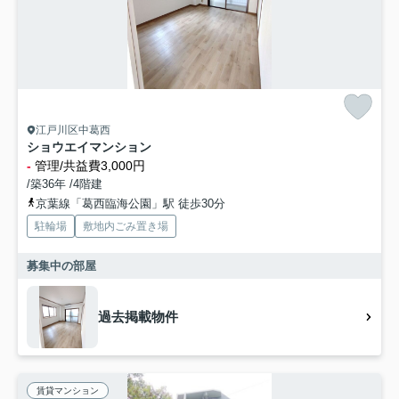
江戸川区中葛西
ショウエイマンション
-
管理/共益費3,000円
/築36年 /4階建
京葉線「葛西臨海公園」駅 徒歩30分
駐輪場
敷地内ごみ置き場
募集中の部屋
過去掲載物件
賃貸マンション