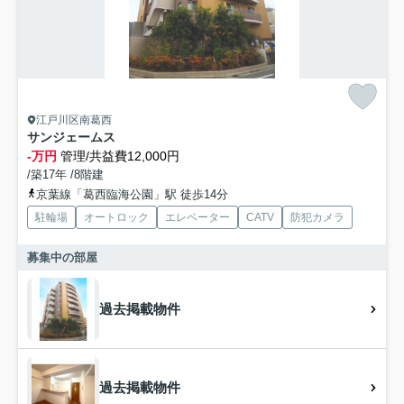
江戸川区南葛西
サンジェームス
-万円
管理/共益費12,000円
/築17年 /8階建
京葉線「葛西臨海公園」駅 徒歩14分
駐輪場
オートロック
エレベーター
CATV
防犯カメラ
募集中の部屋
過去掲載物件
過去掲載物件