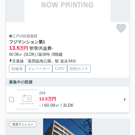
江戸川区西葛西
フジマンション第1
13.5
万円
管理/共益費-
60.08㎡ (3LDK) /築38年 /8階建
京葉線「葛西臨海公園」駅 徒歩34分
駐輪場
エレベーター
CATV
防犯カメラ
募集中の部屋
204
13.5万円
- / 60.08㎡ / 3LDK
賃貸マンション