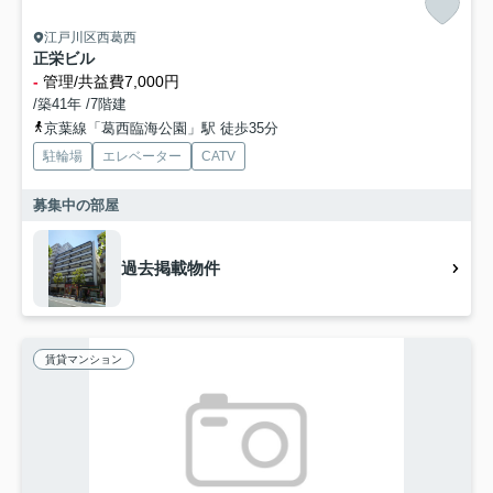
江戸川区西葛西
正栄ビル
-
管理/共益費7,000円
/築41年 /7階建
京葉線「葛西臨海公園」駅 徒歩35分
駐輪場
エレベーター
CATV
募集中の部屋
過去掲載物件
賃貸マンション