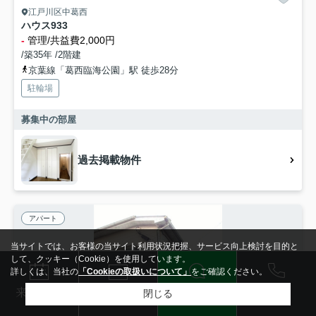
江戸川区中葛西
ハウス933
-
管理/共益費2,000円
/築35年 /2階建
京葉線「葛西臨海公園」駅 徒歩28分
駐輪場
募集中の部屋
過去掲載物件
アパート
当サイトでは、お客様の当サイト利用状況把握、サービス向上検討を目的と
して、クッキー（Cookie）を使用しています。
詳しくは、当社の
「Cookieの取扱いについて」
をご確認ください。
電話
LINE
メール
来店予約
閉じる
検索条件を変更
まとめてお問い合わせ