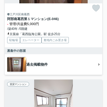
江戸川区南葛西
阿部南葛西第１マンション(E-046)
-
管理/共益費5,000円
/築40年 /5階建
京葉線「葛西臨海公園」駅 徒歩25分
駐輪場
エレベーター
敷地内ごみ置き場
募集中の部屋
過去掲載物件
賃貸マンション