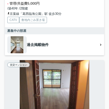
-
管理/共益費5,000円
/築40年 /2階建
京葉線「葛西臨海公園」駅 徒歩30分
CATV
敷地内ごみ置き場
募集中の部屋
過去掲載物件
賃貸マンション