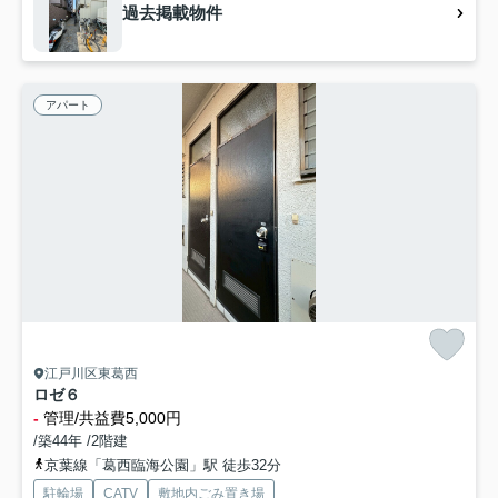
過去掲載物件
アパート
江戸川区東葛西
ロゼ６
-
管理/共益費5,000円
/築44年 /2階建
京葉線「葛西臨海公園」駅 徒歩32分
駐輪場
CATV
敷地内ごみ置き場