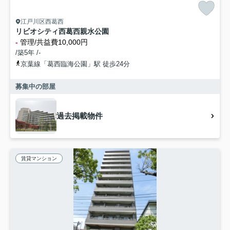
江戸川区西葛西
リビオシティ西葛西親水公園
-
管理/共益費10,000円
/築5年 /-
京葉線「葛西臨海公園」駅 徒歩24分
募集中の部屋
過去掲載物件
賃貸マンション