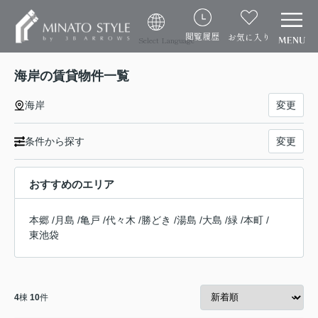
閲覧履歴
お気に入り
Select Language
海岸の賃貸物件一覧
海岸
変更
条件から探す
変更
おすすめのエリア
本郷
/
月島
/
亀戸
/
代々木
/
勝どき
/
湯島
/
大島
/
緑
/
本町
/
東池袋
4
棟
10
件