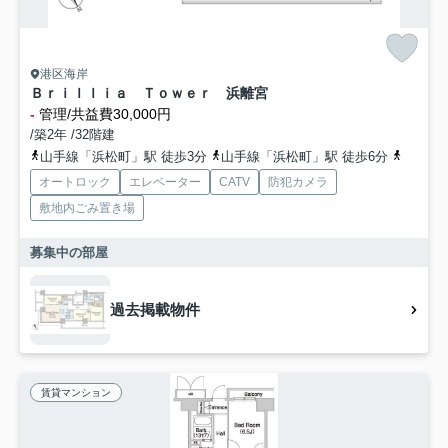
港区海岸
Ｂｒｉｌｌｉａ Ｔｏｗｅｒ 浜離宮
-
管理/共益費30,000円
/築2年 /32階建
山手線「浜松町」駅 徒歩3分
山手線「浜松町」駅 徒歩6分
山手線
オートロック
エレベーター
CATV
防犯カメラ
敷地内ごみ置き場
募集中の部屋
過去掲載物件
賃貸マンション