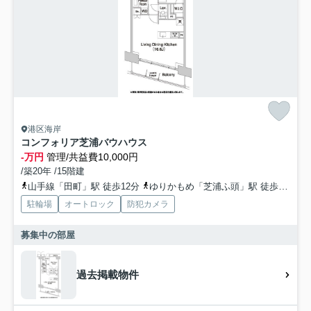
港区海岸
コンフォリア芝浦バウハウス
-万円
管理/共益費10,000円
/築20年 /15階建
山手線「田町」駅 徒歩12分
ゆりかもめ「芝浦ふ頭」駅 徒歩6分
駐輪場
オートロック
防犯カメラ
募集中の部屋
過去掲載物件