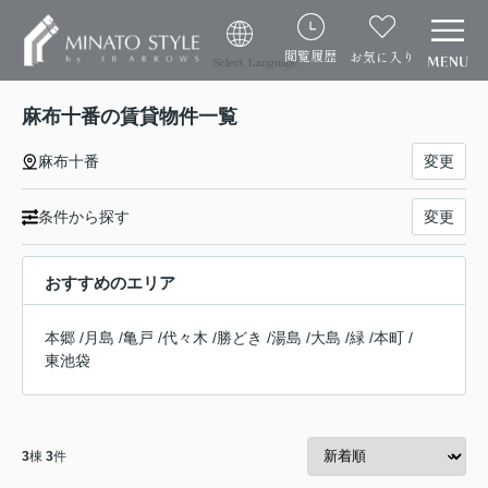
閲覧履歴
お気に入り
Select Language
麻布十番の賃貸物件一覧
麻布十番
変更
条件から探す
変更
おすすめのエリア
本郷
/
月島
/
亀戸
/
代々木
/
勝どき
/
湯島
/
大島
/
緑
/
本町
/
東池袋
3
棟
3
件