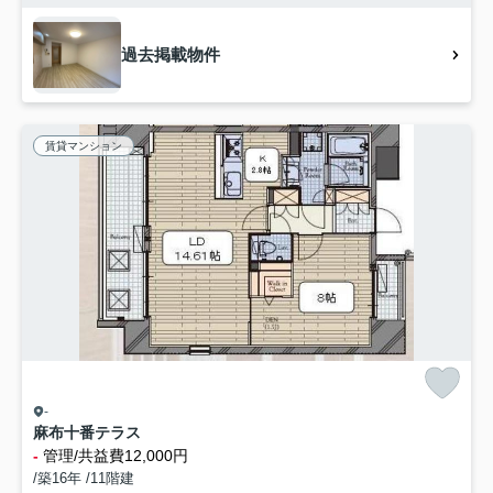
過去掲載物件
賃貸マンション
-
麻布十番テラス
-
管理/共益費12,000円
/築16年 /11階建