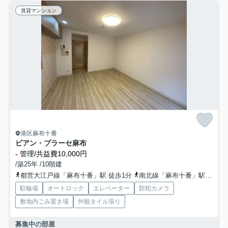
賃貸マンション
港区麻布十番
ビアン・プラーセ麻布
-
管理/共益費10,000円
/築25年 /10階建
都営大江戸線「麻布十番」駅 徒歩1分
南北線「麻布十番」駅 徒歩1分
駐輪場
オートロック
エレベーター
防犯カメラ
敷地内ごみ置き場
外観タイル張り
募集中の部屋