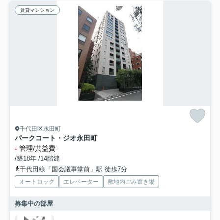
賃貸マンション
千代田区永田町
パークコート・ジオ永田町
-
管理/共益費-
/築18年 /14階建
千代田線「国会議事堂前」駅 徒歩7分
オートロック
エレベーター
敷地内ごみ置き場
募集中の部屋