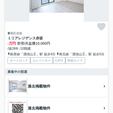
港区赤坂
ミリアレジデンス赤坂
-万円
管理/共益費10,000円
/築28年 /10階建
銀座線「溜池山王」駅 徒歩4分
南北線「溜池山王」駅 徒歩5分
オートロック
エレベーター
CATV
防犯カメラ
募集中の部屋
過去掲載物件
過去掲載物件