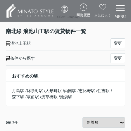
閲覧履歴
お気に入り
Select Language
南北線 溜池山王駅の賃貸物件一覧
溜池山王駅
変更
条件から探す
変更
おすすめの駅
月島駅
/
錦糸町駅
/
人形町駅
/
両国駅
/
恵比寿駅
/
住吉駅
/
森下駅
/
蔵前駅
/
浅草橋駅
/
池袋駅
5
棟
7
件