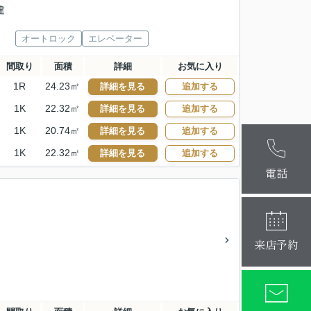
建
オートロック
エレベーター
間取り
面積
詳細
お気に入り
1R
24.23㎡
詳細を見る
追加する
1K
22.32㎡
詳細を見る
追加する
1K
20.74㎡
詳細を見る
追加する
麻布十番本
1K
22.32㎡
詳細を見る
追加する
大阪梅田店
電話
来店予約