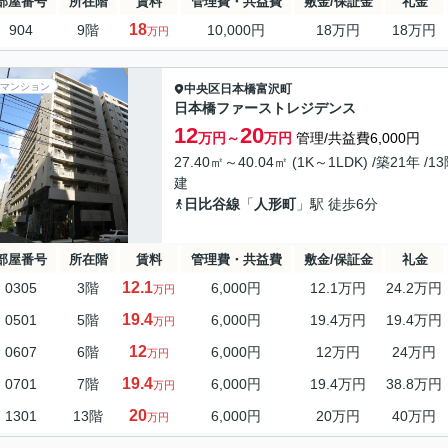
部屋番号
所在階
賃料
管理費・共益費
敷金/保証金
礼金
18
904
9階
10,000円
18万円
18万円
万円
マンション
中央区
日本橋富沢町
日本橋ファーストレジデンス
12
20
万円～
万円
管理/共益費6,000円
27.40㎡～40.04㎡ (1K～1LDK) /築21年 /1
建
日比谷線
「
人形町
」駅 徒歩6分
部屋番号
所在階
賃料
管理費・共益費
敷金/保証金
礼金
12.1
0305
3階
6,000円
12.1万円
24.2万円
万円
19.4
0501
5階
6,000円
19.4万円
19.4万円
万円
12
0607
6階
6,000円
12万円
24万円
万円
19.4
0701
7階
6,000円
19.4万円
38.8万円
万円
20
1301
13階
6,000円
20万円
40万円
万円