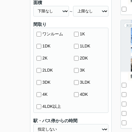
面積
～
間取り
賃貸
ワンルーム
1K
1DK
1LDK
2K
2DK
2LDK
3K
3DK
3LDK
4K
4DK
4LDK以上
駅・バス停からの時間