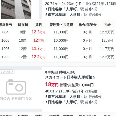
20.74㎡～24.23㎡ (1R～1K) /築21年 /12階
日比谷線
「
人形町
」駅 徒歩5分
都営浅草線
「
人形町
」駅 徒歩8分
部屋番号
所在階
賃料
管理費・共益費
敷金/保証金
礼金
12.3
804
8階
11,000円
0ヶ月
12.3万円
万円
12
1005
10階
10,000円
0ヶ月
12万円
万円
11.7
1206
12階
11,000円
0ヶ月
11.7万円
万円
12.2
1205
12階
11,000円
0ヶ月
12.2万円
万円
マンション
中央区
日本橋人形町
スカイコート日本橋人形町第５
18
万円
管理/共益費10,000円
40.01㎡ (1LDK) /築21年 /11階建
都営浅草線
「
人形町
」駅 徒歩5分
日比谷線
「
人形町
」駅 徒歩5分