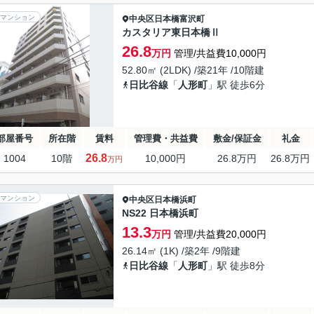
マンション
中央区
日本橋富沢町
カスタリア東日本橋Ⅱ
26.8
万円
管理/共益費10,000円
52.80㎡ (2LDK) /築21年 /10階建
日比谷線
「
人形町
」駅 徒歩6分
部屋番号
所在階
賃料
管理費・共益費
敷金/保証金
礼金
26.8
1004
10階
10,000円
26.8万円
26.8万円
万円
マンション
中央区
日本橋浜町
NS22 日本橋浜町
13.3
万円
管理/共益費20,000円
26.14㎡ (1K) /築2年 /9階建
日比谷線
「
人形町
」駅 徒歩8分