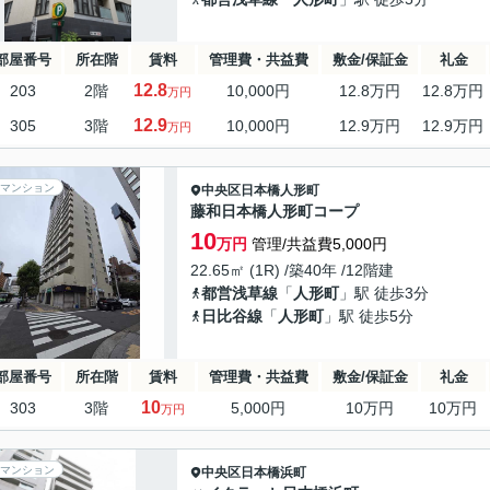
部屋番号
所在階
賃料
管理費・共益費
敷金/保証金
礼金
12.8
203
2階
10,000円
12.8万円
12.8万円
万円
12.9
305
3階
10,000円
12.9万円
12.9万円
万円
マンション
中央区
日本橋人形町
藤和日本橋人形町コープ
10
万円
管理/共益費5,000円
22.65㎡ (1R) /築40年 /12階建
都営浅草線
「
人形町
」駅 徒歩3分
日比谷線
「
人形町
」駅 徒歩5分
部屋番号
所在階
賃料
管理費・共益費
敷金/保証金
礼金
10
303
3階
5,000円
10万円
10万円
万円
マンション
中央区
日本橋浜町