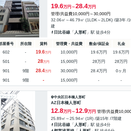
19.6
28.4
万円～
万円
管理/共益費10,000円～30,000円
32.06㎡～46.79㎡ (1LDK～2LDK) /築3年 /
建
日比谷線
「
人形町
」駅 徒歩4分
部屋番号
所在階
賃料
管理費・共益費
敷金/保証金
礼金
19.6
602
-
10,000円
19.6万円
19.6万円
万円
28
501
-
15,000円
28万円
28万円
万円
28.4
901
9階
30,000円
28.4万円
0ヶ月
万円
-
901
9階
15,000円
-
-
マンション
中央区
日本橋人形町
AZ日本橋人形町
12.8
12.9
万円～
万円
管理/共益費10,00
25.89㎡～25.94㎡ (1R) /築15年 /7階建
日比谷線
「
人形町
」駅 徒歩4分
都営浅草線
「
人形町
」駅 徒歩5分