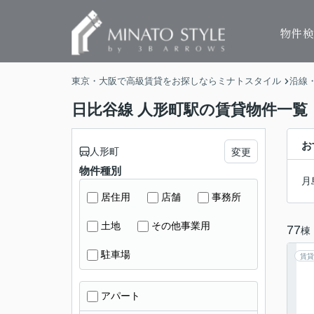
物件
東京・大阪で高級賃貸をお探しならミナトスタイル
沿線
日比谷線 人形町駅の賃貸物件一覧
お
人形町
変更
物件種別
月
居住用
店舗
事務所
土地
その他事業用
77
棟
駐車場
賃貸
アパート