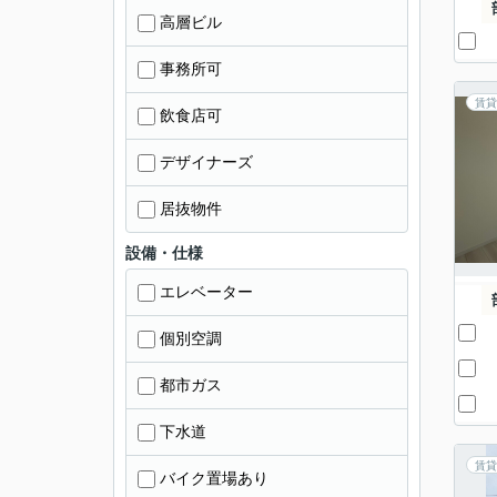
高層ビル
事務所可
賃貸
飲食店可
デザイナーズ
居抜物件
設備・仕様
エレベーター
個別空調
都市ガス
下水道
賃貸
バイク置場あり