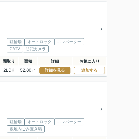
駐輪場
オートロック
エレベーター
CATV
防犯カメラ
間取り
面積
詳細
お気に入り
2LDK
52.80㎡
詳細を見る
追加する
駐輪場
オートロック
エレベーター
敷地内ごみ置き場