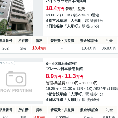
ハイクラッセ日本橋浜町
18.4
万円
管理/共益費-
49.00㎡ (1LDK) /築27年 /10階建
都営浅草線
「
人形町
」駅 徒歩7分
日比谷線
「
人形町
」駅 徒歩6分
部屋番号
所在階
賃料
管理費・共益費
敷金/保証金
礼金
18.4
202
2階
-
18.4万円
36.8万円
万円
マンション
中央区
日本橋蛎殻町
プレール日本橋壱番館
8.9
11.3
万円～
万円
管理/共益費7,000円～12,000円
19.25㎡～21.30㎡ (1R～1K) /築24年 /11階
都営浅草線
「
人形町
」駅 徒歩9分
日比谷線
「
人形町
」駅 徒歩9分
部屋番号
所在階
賃料
管理費・共益費
敷金/保証金
礼金
8.9
204
1階
7,000円
0ヶ月
8.9万円
万円