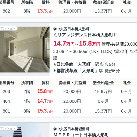
部屋番号
所在階
賃料
管理費・共益費
敷金/保証金
礼金
13.3
802
8階
20,000円
13.3万円
0ヶ月
万円
マンション
中央区
日本橋人形町
ミリアレジデンス日本橋人形町Ⅱ
14.7
15.8
万円～
万円
管理/共益費20,00
30.06㎡～30.50㎡ (1K～1LDK) /築22年 /1
建
日比谷線
「
人形町
」駅 徒歩5分
都営浅草線
「
人形町
」駅 徒歩6分
部屋番号
所在階
賃料
管理費・共益費
敷金/保証金
礼金
15.8
203
2階
20,000円
15.8万円
0ヶ月
万円
14.7
404
4階
20,000円
0ヶ月
0ヶ月
万円
15.3
801
8階
20,000円
15.3万円
0ヶ月
万円
マンション
中央区
日本橋堀留町
ＭＦＰＲコート日本橋人形町