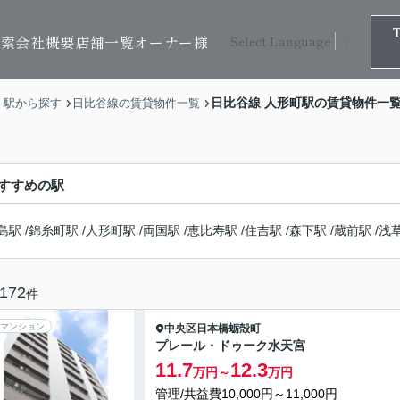
検索
会社概要
店舗一覧
オーナー様
Select Language
▼
日比谷線 人形町駅の賃貸物件一
・駅から探す
日比谷線の賃貸物件一覧
すすめの駅
島駅
/
錦糸町駅
/
人形町駅
/
両国駅
/
恵比寿駅
/
住吉駅
/
森下駅
/
蔵前駅
/
浅
172
件
マンション
中央区
日本橋蛎殻町
プレール・ドゥーク水天宮
11.7
12.3
万円～
万円
管理/共益費10,000円～11,000円