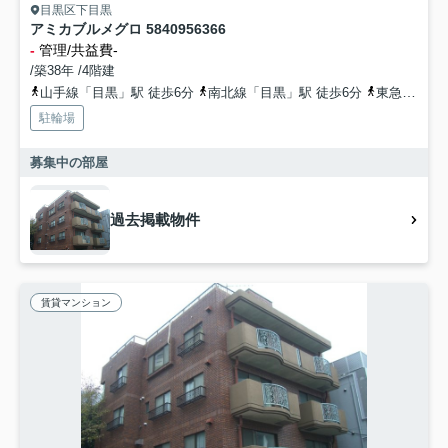
目黒区下目黒
アミカブルメグロ 5840956366
-
管理/共益費-
/築38年 /4階建
山手線「目黒」駅 徒歩6分
南北線「目黒」駅 徒歩6分
東急目黒線「目黒」駅 徒歩6分
駐輪場
募集中の部屋
過去掲載物件
賃貸マンション