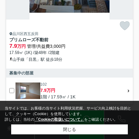
品川区西五反田
プリムローズ不動前
7.9
万円
管理/共益費3,000円
17.59㎡ (1K) /築48年 /2階建
山手線「目黒」駅 徒歩18分
募集中の部屋
102
7.9万円
1階 / 17.59㎡ / 1K
当サイトでは、お客様の当サイト利用状況把握、サービス向上検討を目的と
して、クッキー（Cookie）を使用しています。
賃貸マンション
詳しくは、当社の
「Cookieの取扱いについて」
をご確認ください。
電話
LINE
メール
来店予約
閉じる
検索条件を変更
まとめてお問い合わせ