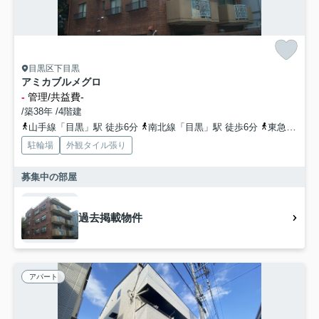
目黒区下目黒
アミカブルメグロ
-
管理/共益費-
/築38年 /4階建
山手線「目黒」駅 徒歩6分
南北線「目黒」駅 徒歩6分
東急目黒線「目黒」駅 徒歩6分
駐輪場
外観タイル張り
募集中の部屋
過去掲載物件
アパート