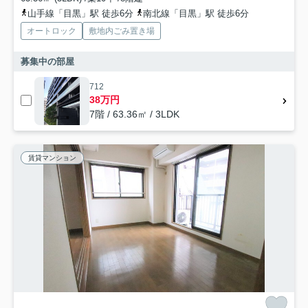
山手線「目黒」駅 徒歩6分
南北線「目黒」駅 徒歩6分
オートロック
敷地内ごみ置き場
募集中の部屋
712
38万円
7階 / 63.36㎡ / 3LDK
賃貸マンション