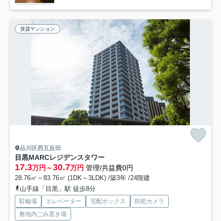
賃貸マンション
品川区西五反田
目黒MARCレジデンスタワー
17.3
30.7
万円～
万円
管理/共益費0円
28.76㎡～83.76㎡ (1DK～3LDK) /築3年 /24階建
山手線「目黒」駅 徒歩8分
駐輪場
エレベーター
宅配ボックス
防犯カメラ
敷地内ごみ置き場