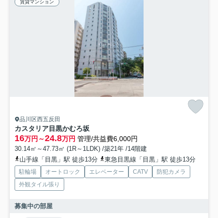
賃貸マンション
品川区西五反田
カスタリア目黒かむろ坂
16
24.8
万円～
万円
管理/共益費6,000円
30.14㎡～47.73㎡ (1R～1LDK) /築21年 /14階建
山手線「目黒」駅 徒歩13分
東急目黒線「目黒」駅 徒歩13分
駐輪場
オートロック
エレベーター
CATV
防犯カメラ
外観タイル張り
募集中の部屋