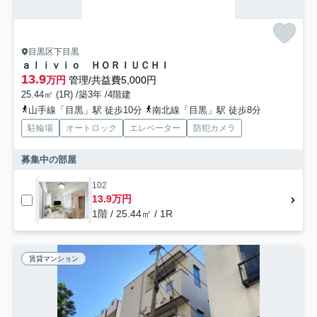
目黒区下目黒
ａｌｉｖｉｏ ＨＯＲＩＵＣＨＩ
13.9
万円
管理/共益費5,000円
25.44㎡ (1R) /築3年 /4階建
山手線「目黒」駅 徒歩10分
南北線「目黒」駅 徒歩8分
駐輪場
オートロック
エレベーター
防犯カメラ
募集中の部屋
102
13.9万円
1階 / 25.44㎡ / 1R
賃貸マンション