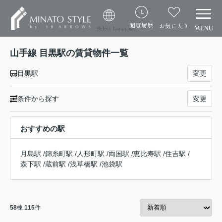
閲覧履歴
お気に入り
Select Language
山手線 目黒駅の賃貸物件一覧
目黒駅
変更
条件から探す
変更
おすすめの駅
月島駅
/
錦糸町駅
/
人形町駅
/
両国駅
/
恵比寿駅
/
住吉駅
/
森下駅
/
蔵前駅
/
浅草橋駅
/
池袋駅
58
棟
115
件