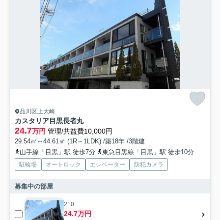
品川区上大崎
カスタリア目黒長者丸
24.7
万円
管理/共益費10,000円
29.54㎡～44.61㎡ (1R～1LDK) /築18年 /3階建
山手線「目黒」駅 徒歩7分
東急目黒線「目黒」駅 徒歩10分
駐輪場
オートロック
エレベーター
防犯カメラ
募集中の部屋
210
24.7万円