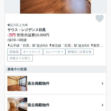
品川区上大崎
サウス・レジデンス目黒
-万円
管理/共益費10,000円
/築3年 /4階建
山手線「目黒」駅 徒歩6分
南北線「目黒」駅 徒歩6分
都営三田線「目黒」駅 徒歩6分
駐輪場
オートロック
エレベーター
敷地内ごみ置き場
外観タイル張り
募集中の部屋
過去掲載物件
過去掲載物件