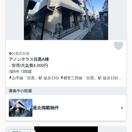
目黒区目黒
アノンテラス目黒A棟
-
管理/共益費4,000円
/築6年 /3階建
山手線「目黒」駅 徒歩13分
都営三田線「目黒」駅 徒歩13分
南北
募集中の部屋
過去掲載物件