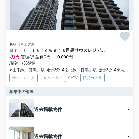
品川区上大崎
ＢｒｉｌｌｉａＴｏｗｅｒｓ目黒サウスレジデンス
-万円
管理/共益費0円～10,000円
/築9年 /38階建
山手線「目黒」駅 徒歩3分
南北線「目黒」駅 徒歩3分
東急目黒線「目黒」駅 徒歩4分
オートロック
エレベーター
CATV
防犯カメラ
募集中の部屋
過去掲載物件
過去掲載物件