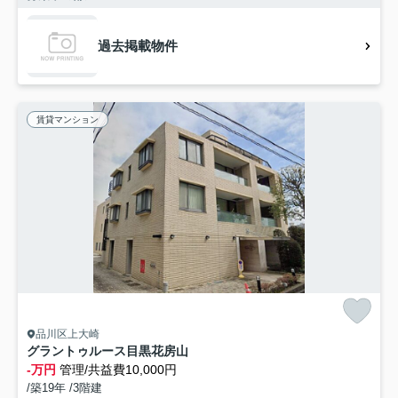
過去掲載物件
賃貸マンション
品川区上大崎
グラントゥルース目黒花房山
-万円
管理/共益費10,000円
/築19年 /3階建