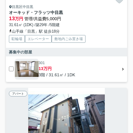
目黒区中目黒
オーキッド・フラッツ中目黒
13
万円
管理/共益費5,000円
31.61㎡ (1DK) /築29年 /5階建
山手線「目黒」駅 徒歩18分
駐輪場
エレベーター
敷地内ごみ置き場
募集中の部屋
301
13万円
3階 / 31.61㎡ / 1DK
アパート