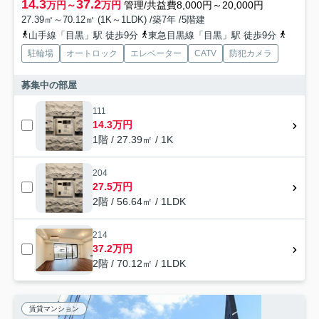
14.3
37.2
万円～
万円
管理/共益費8,000円～20,000円
27.39㎡～70.12㎡ (1K～1LDK) /築7年 /5階建
山手線「目黒」駅 徒歩9分
東急目黒線「目黒」駅 徒歩9分
都営三
駐輪場
オートロック
エレベーター
CATV
防犯カメラ
募集中の部屋
111
14.3万円
1階 / 27.39㎡ / 1K
204
27.5万円
2階 / 56.64㎡ / 1LDK
214
37.2万円
2階 / 70.12㎡ / 1LDK
賃貸マンション