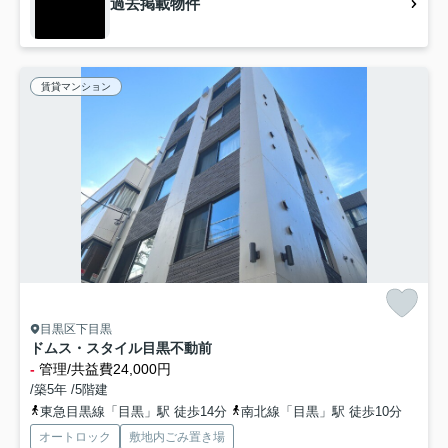
過去掲載物件
賃貸マンション
目黒区下目黒
ドムス・スタイル目黒不動前
-
管理/共益費24,000円
/築5年 /5階建
東急目黒線「目黒」駅 徒歩14分
南北線「目黒」駅 徒歩10分
オートロック
敷地内ごみ置き場