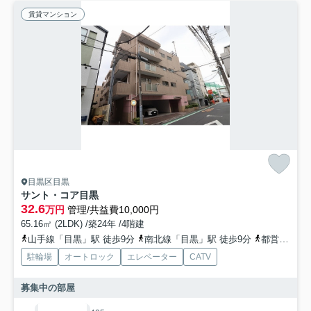
賃貸マンション
目黒区目黒
サント・コア目黒
32.6
万円
管理/共益費10,000円
65.16㎡ (2LDK) /築24年 /4階建
山手線「目黒」駅 徒歩9分
南北線「目黒」駅 徒歩9分
都営三田線「目黒」駅 徒歩10分
駐輪場
オートロック
エレベーター
CATV
募集中の部屋