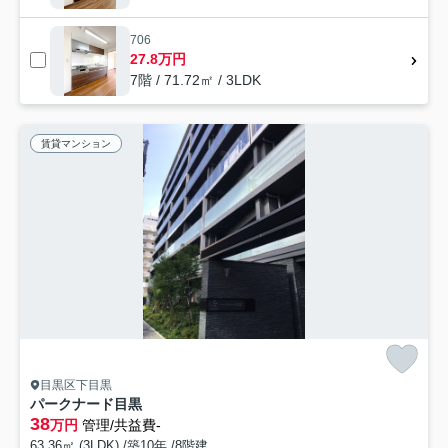
706
27.8万円
7階 / 71.72㎡ / 3LDK
賃貸マンション
目黒区下目黒
パークナード目黒
38
万円
管理/共益費-
63.36㎡ (3LDK) /築10年 /8階建