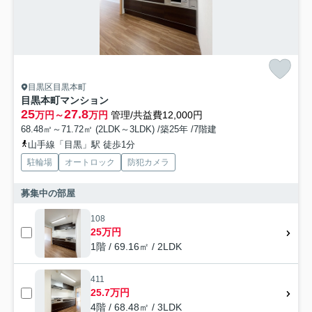
目黒区目黒本町
目黒本町マンション
25
27.8
万円～
万円
管理/共益費12,000円
68.48㎡～71.72㎡ (2LDK～3LDK) /築25年 /7階建
山手線「目黒」駅 徒歩1分
駐輪場
オートロック
防犯カメラ
募集中の部屋
108
25万円
1階 / 69.16㎡ / 2LDK
411
25.7万円
4階 / 68.48㎡ / 3LDK