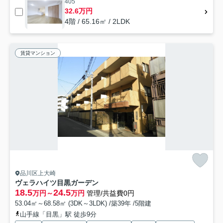
405
32.6万円
4階 / 65.16㎡ / 2LDK
賃貸マンション
品川区上大崎
ヴェラハイツ目黒ガーデン
18.5
24.5
万円～
万円
管理/共益費0円
53.04㎡～68.58㎡ (3DK～3LDK) /築39年 /5階建
山手線「目黒」駅 徒歩9分