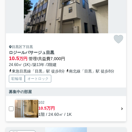
目黒区下目黒
ロジールパサージュ目黒
10.5
万円
管理/共益費7,000円
24.60㎡ (1K) /築13年 /3階建
東急目黒線「目黒」駅 徒歩8分
南北線「目黒」駅 徒歩8分
駐輪場
オートロック
募集中の部屋
102
10.5万円
1階 / 24.60㎡ / 1K