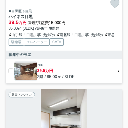
目黒区下目黒
ハイネス目黒
39.5
万円
管理/共益費15,000円
85.00㎡ (3LDK) /築46年 /9階建
山手線「目黒」駅 徒歩7分
南北線「目黒」駅 徒歩6分
東急目黒線「目黒」駅 徒歩6分
駐輪場
エレベーター
CATV
募集中の部屋
206
39.5万円
2階 / 85.00㎡ / 3LDK
賃貸マンション