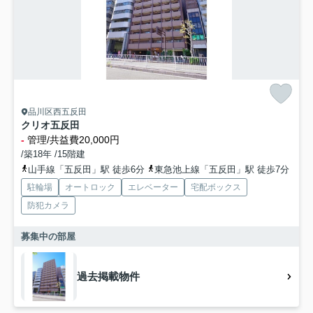
品川区西五反田
クリオ五反田
-
管理/共益費20,000円
/築18年 /15階建
山手線「五反田」駅 徒歩6分
東急池上線「五反田」駅 徒歩7分
駐輪場
オートロック
エレベーター
宅配ボックス
防犯カメラ
募集中の部屋
過去掲載物件