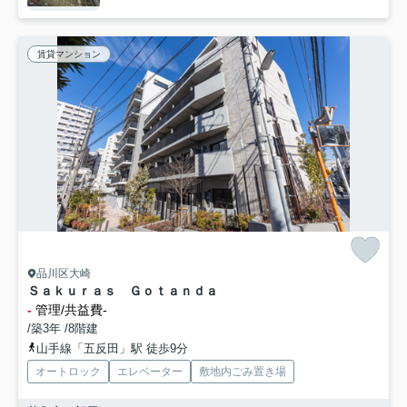
賃貸マンション
品川区大崎
Ｓａｋｕｒａｓ Ｇｏｔａｎｄａ
-
管理/共益費-
/築3年 /8階建
山手線「五反田」駅 徒歩9分
オートロック
エレベーター
敷地内ごみ置き場