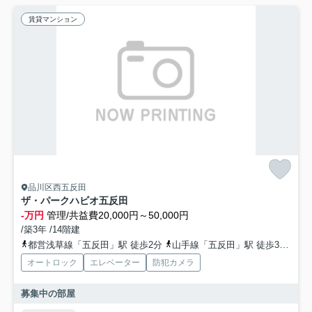
賃貸マンション
品川区西五反田
ザ・パークハビオ五反田
-万円
管理/共益費20,000円～50,000円
/築3年 /14階建
都営浅草線「五反田」駅 徒歩2分
山手線「五反田」駅 徒歩3分
東
オートロック
エレベーター
防犯カメラ
募集中の部屋