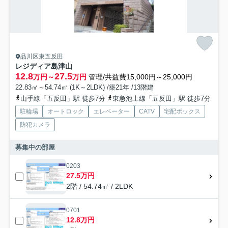
品川区東五反田
レジディア島津山
12.8
27.5
万円～
万円
管理/共益費15,000円～25,000円
22.83㎡～54.74㎡ (1K～2LDK) /築21年 /13階建
山手線「五反田」駅 徒歩7分
東急池上線「五反田」駅 徒歩7分
駐輪場
オートロック
エレベーター
CATV
宅配ボックス
防犯カメラ
募集中の部屋
0203
27.5万円
2階 / 54.74㎡ / 2LDK
0701
12.8万円