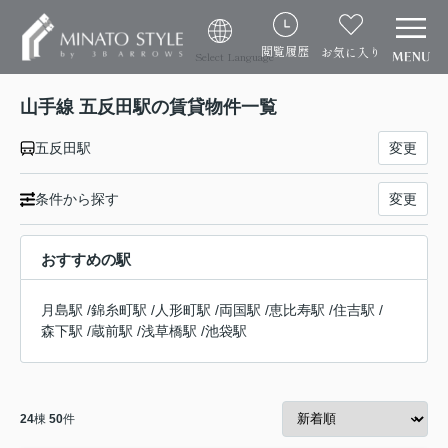
閲覧履歴
お気に入り
Select Language
山手線 五反田駅の賃貸物件一覧
五反田駅
変更
条件から探す
変更
おすすめの駅
月島駅
/
錦糸町駅
/
人形町駅
/
両国駅
/
恵比寿駅
/
住吉駅
/
森下駅
/
蔵前駅
/
浅草橋駅
/
池袋駅
24
棟
50
件