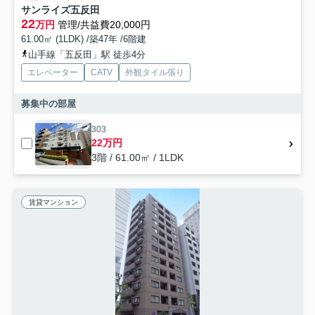
サンライズ五反田
22
万円
管理/共益費20,000円
61.00㎡ (1LDK) /築47年 /6階建
山手線「五反田」駅 徒歩4分
エレベーター
CATV
外観タイル張り
募集中の部屋
303
22万円
3階 / 61.00㎡ / 1LDK
賃貸マンション