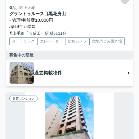
品川区上大崎
グラントゥルース目黒花房山
-
管理/共益費10,000円
/築19年 /3階建
山手線「五反田」駅 徒歩11分
オートロック
エレベーター
防犯カメラ
敷地内ごみ置き場
募集中の部屋
過去掲載物件
賃貸マンション