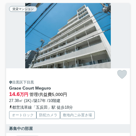
賃貸マンション
目黒区下目黒
Grace Court Meguro
14.6
万円
管理/共益費5,000円
27.38㎡ (1K) /築17年 /10階建
都営浅草線「五反田」駅 徒歩18分
オートロック
防犯カメラ
敷地内ごみ置き場
募集中の部屋