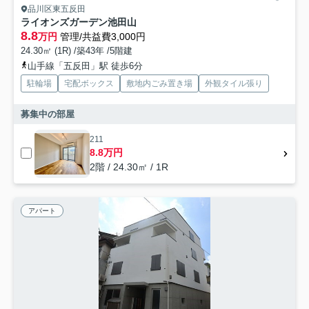
品川区東五反田
ライオンズガーデン池田山
8.8
万円
管理/共益費3,000円
24.30㎡ (1R) /築43年 /5階建
山手線「五反田」駅 徒歩6分
駐輪場
宅配ボックス
敷地内ごみ置き場
外観タイル張り
募集中の部屋
211
8.8万円
2階 / 24.30㎡ / 1R
アパート