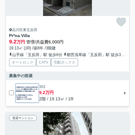
品川区東五反田
Pr*na Villa
9.2
万円
管理/共益費6,000円
19.13㎡ (1R) /築8年 /3階建
山手線「五反田」駅 徒歩6分
都営浅草線「五反田」駅 徒歩3分
東
オートロック
CATV
宅配ボックス
募集中の部屋
302
9.2万円
2階 / 19.13㎡ / 1R
賃貸マンション