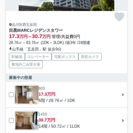
品川区西五反田
目黒MARCレジデンスタワー
17.3
30.7
万円～
万円
管理/共益費0円
28.76㎡～83.76㎡ (1DK～3LDK) /築3年 /24階建
山手線「五反田」駅 徒歩9分
駐輪場
エレベーター
宅配ボックス
防犯カメラ
敷地内ごみ置き場
募集中の部屋
603
17.3万円
6階 / 28.76㎡ / 1DK
1410
30.7万円
14階 / 50.72㎡ / 1LDK