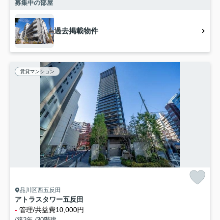
募集中の部屋
過去掲載物件
賃貸マンション
品川区西五反田
アトラスタワー五反田
-
管理/共益費10,000円
/築2年 /30階建