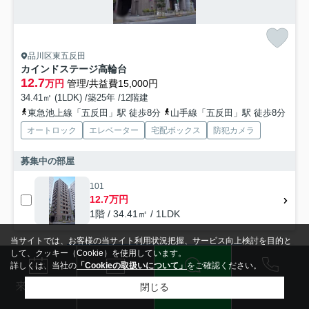
品川区東五反田
カインドステージ高輪台
12.7
万円
管理/共益費15,000円
34.41㎡ (1LDK) /築25年 /12階建
東急池上線「五反田」駅 徒歩8分
山手線「五反田」駅 徒歩8分
オートロック
エレベーター
宅配ボックス
防犯カメラ
募集中の部屋
101
12.7万円
1階 / 34.41㎡ / 1LDK
当サイトでは、お客様の当サイト利用状況把握、サービス向上検討を目的と
して、クッキー（Cookie）を使用しています。
賃貸マンション
詳しくは、当社の
「Cookieの取扱いについて」
をご確認ください。
電話
LINE
メール
来店予約
閉じる
検索条件を変更
まとめてお問い合わせ