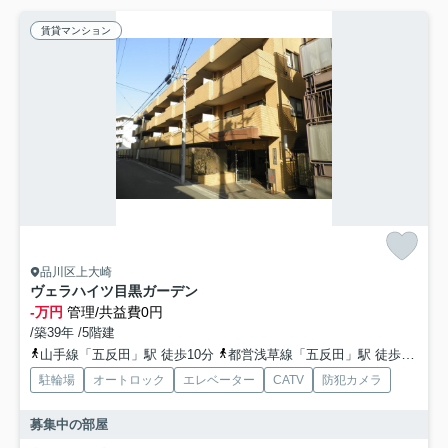
賃貸マンション
品川区上大崎
ヴェラハイツ目黒ガーデン
-万円
管理/共益費0円
/築39年 /5階建
山手線「五反田」駅 徒歩10分
都営浅草線「五反田」駅 徒歩9分
駐輪場
オートロック
エレベーター
CATV
防犯カメラ
募集中の部屋