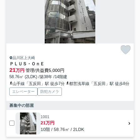
品川区上大崎
ＰＬＵＳ・ＯｎＥ
21
万円
管理/共益費5,000円
58.76㎡ (2LDK) /築38年 /14階建
山手線「五反田」駅 徒歩7分
都営浅草線「五反田」駅 徒歩8分
エレベーター
防犯カメラ
募集中の部屋
1001
21万円
10階 / 58.76㎡ / 2LDK