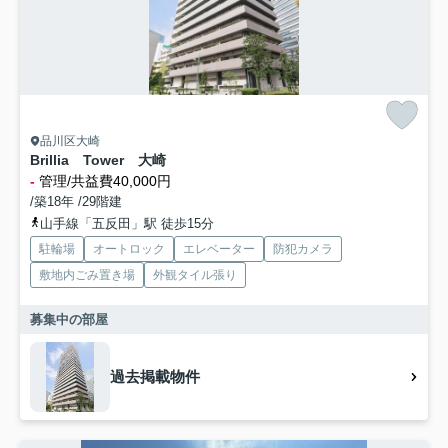
品川区大崎
Brillia Tower 大崎
-
管理/共益費40,000円
/築18年 /29階建
山手線「五反田」駅 徒歩15分
駐輪場
オートロック
エレベーター
防犯カメラ
敷地内ごみ置き場
外観タイル張り
募集中の部屋
過去掲載物件