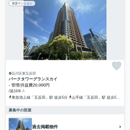
賃貸マンション
品川区東五反田
パークタワーグランスカイ
-
管理/共益費20,000円
/築16年 /-
東急池上線「五反田」駅 徒歩5分
山手線「五反田」駅 徒歩5分
都
募集中の部屋
過去掲載物件