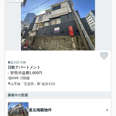
品川区大崎
日欧アパートメント
-
管理/共益費1,800円
/築69年 /2階建
山手線「五反田」駅 徒歩11分
募集中の部屋
過去掲載物件