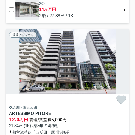
202
14.6万円
2階 / 27.38㎡ / 1K
賃貸マンション
品川区東五反田
ARTESSIMO PITORE
12.4
万円
管理/共益費5,000円
21.84㎡ (1K) /築8年 /14階建
都営浅草線「五反田」駅 徒歩9分