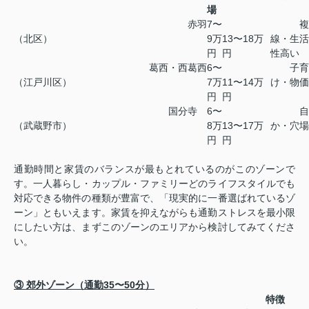
場
赤羽
7〜
複数
（北区）
9万
13〜18万
線・生活
円
円
性高い
葛西・西葛西
6〜
子育
（江戸川区）
7万
11〜14万
け・物価
円
円
国分寺
6〜
自然
（武蔵野市）
8万
13〜17万
か・穴場
円
円
通勤時間と家賃のバランスが最もとれているのがこのゾーンで
す。一人暮らし・カップル・ファミリーどのライフスタイルでも
対応できる物件の種類が豊富で、「現実的に一番選ばれているゾ
ーン」ともいえます。家賃を抑えながらも通勤ストレスを最小限
にしたい方は、まずこのゾーンのエリアから検討してみてくださ
い。
③ 郊外ゾーン（通勤35〜50分）
特徴