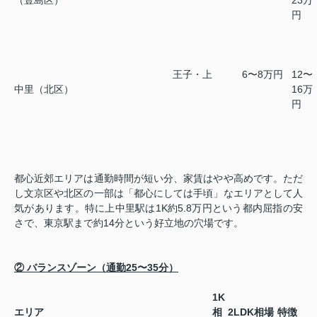
（豊島区）
23万
円
王子・上
6〜8万円
12〜
中里（北区）
16万
円
都心近郊エリアは通勤時間が短い分、家賃はやや高めです。ただ
し文京区や北区の一部は「都心にしては手頃」なエリアとして人
気があります。特に上中里駅は1K約5.8万円という都内屈指の安
さで、東京駅まで約14分という好立地の穴場です。
② バランスゾーン（通勤25〜35分）
1K
エリア
相
2LDK相場
特徴