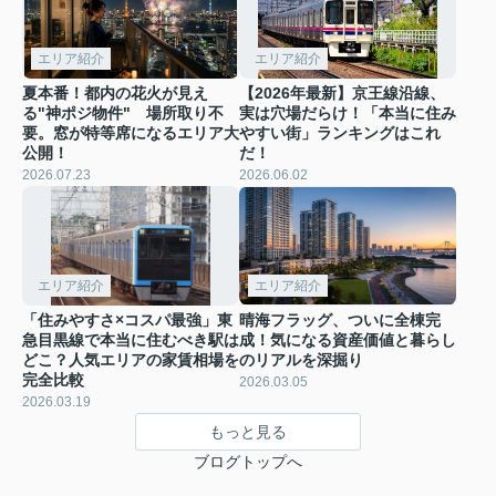
エリア紹介
エリア紹介
夏本番！都内の花火が見え
【2026年最新】京王線沿線、
る"神ポジ物件" 場所取り不
実は穴場だらけ！「本当に住み
要。窓が特等席になるエリア大
やすい街」ランキングはこれ
公開！
だ！
2026.07.23
2026.06.02
エリア紹介
エリア紹介
「住みやすさ×コスパ最強」東
晴海フラッグ、ついに全棟完
急目黒線で本当に住むべき駅は
成！気になる資産価値と暮らし
どこ？人気エリアの家賃相場を
のリアルを深掘り
完全比較
2026.03.05
2026.03.19
もっと見る
ブログトップへ