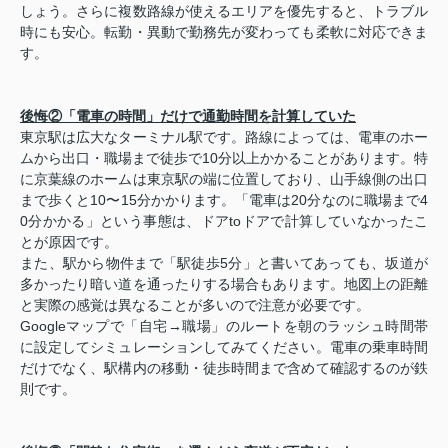
しょう。さらに複数路線が使えるエリアを優先すると、トラブル
時にも安心。転勤・異動で勤務先が変わっても柔軟に対応できま
す。
後悔②「電車の時間」だけで通勤時間を計算していた
東京駅は広大なターミナル駅です。路線によっては、電車のホー
ムから出口・職場まで徒歩で10分以上かかることがあります。特
に京葉線のホームは東京駅の端に位置しており、山手線側の出口
まで歩くと10〜15分かかります。「電車は20分なのに職場まで4
0分かかる」という事態は、ドアtoドアで計算していなかったこ
とが原因です。
また、駅から物件まで「駅徒歩5分」と書いてあっても、坂道が
多かったり暗い道を通ったりする場合もあります。地図上の距離
と実際の感覚は異なることが多いので注意が必要です。
Googleマップで「自宅→職場」のルートを朝のラッシュ時間帯
に設定してシミュレーションしてみてください。電車の乗車時間
だけでなく、駅構内の移動・徒歩時間まで含めて確認するのが鉄
則です。