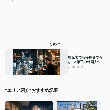
NEXT
観光客でも移住者でも
ない"第三の外国人"急
増中——デジタルノマ
2026.05.05
ドが変える日本の賃貸
常識
”エリア紹介”おすすめ記事