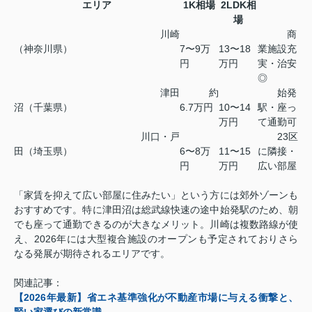
エリア
1K相場
2LDK相
場
川崎
商
（神奈川県）
7〜9万
13〜18
業施設充
円
万円
実・治安
◎
津田
約
始発
沼（千葉県）
6.7万円
10〜14
駅・座っ
万円
て通勤可
川口・戸
23区
田（埼玉県）
6〜8万
11〜15
に隣接・
円
万円
広い部屋
「家賃を抑えて広い部屋に住みたい」という方には郊外ゾーンも
おすすめです。特に津田沼は総武線快速の途中始発駅のため、朝
でも座って通勤できるのが大きなメリット。川崎は複数路線が使
え、2026年には大型複合施設のオープンも予定されておりさら
なる発展が期待されるエリアです。
関連記事：
【2026年最新】省エネ基準強化が不動産市場に与える衝撃と、