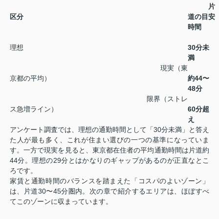
片
区分
道の目安
時間
理想
30分未
満
現実（東
京都の平均）
約44〜
48分
限界（ストレ
ス急増ライン）
60分超
え
アンケート調査では、理想の通勤時間として「30分未満」と答え
た人が最も多く、これが住まい選びの一つの基準になっていま
す。一方で現実を見ると、東京都在住者の平均通勤時間は片道約
44分。理想の29分とはかなりのギャップがあるのが正直なとこ
ろです。
家賃と通勤時間のバランスを踏まえた「コスパのよいゾーン」
は、片道30〜45分圏内。次の章で紹介するエリアは、ほぼすべ
てこのゾーンに収まっています。