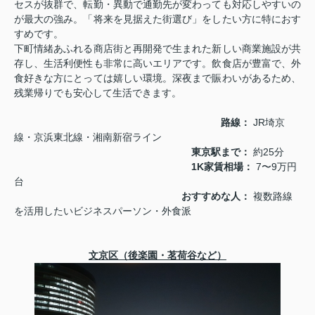
セスが抜群で、転勤・異動で通勤先が変わっても対応しやすいの
が最大の強み。「将来を見据えた街選び」をしたい方に特におす
すめです。
下町情緒あふれる商店街と再開発で生まれた新しい商業施設が共
存し、生活利便性も非常に高いエリアです。飲食店が豊富で、外
食好きな方にとっては嬉しい環境。深夜まで賑わいがあるため、
残業帰りでも安心して生活できます。
路線：
JR埼京
線・京浜東北線・湘南新宿ライン
東京駅まで：
約25分
1K家賃相場：
7〜9万円
台
おすすめな人：
複数路線
を活用したいビジネスパーソン・外食派
文京区（後楽園・茗荷谷など）