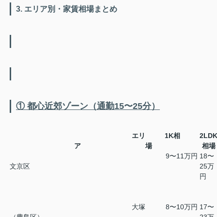
3. エリア別・家賃相場まとめ
① 都心近郊ゾーン（通勤15〜25分）
エリ
1K相
2LD
ア
場
相場
9〜11万円
18〜
文京区
25万
円
大塚
8〜10万円
17〜