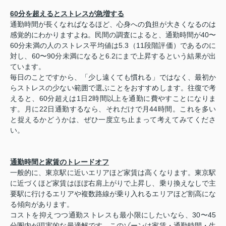
60分を超えるとストレスが急増する
通勤時間が長くなればなるほど、心身への負担が大きくなるのは
感覚的にわかりますよね。民間の調査によると、通勤時間が40〜
60分未満の人のストレス平均値は5.3（11段階評価）であるのに
対し、60〜90分未満になると6.2にまで上昇するという結果が出
ています。
毎日のことですから、「少し遠くても慣れる」ではなく、最初か
らストレスの少ない範囲で選ぶことをおすすめします。往復で考
えると、60分超えは1日2時間以上を通勤に費やすことになりま
す。月に22日通勤するなら、それだけで月44時間。これを多い
と捉えるかどうかは、ぜひ一度立ち止まって考えてみてくださ
い。
通勤時間と家賃のトレードオフ
一般的に、東京駅に近いエリアほど家賃は高くなります。東京駅
に近づくほど家賃はほぼ右肩上がりで上昇し、乗り換えなしで主
要駅に行けるエリアや複数路線が乗り入れるエリアほど割高にな
る傾向があります。
コストを抑えつつ通勤ストレスも最小限にしたいなら、30〜45
分圏内が現実的な最適解です。このゾーンは家賃・通勤時間・生