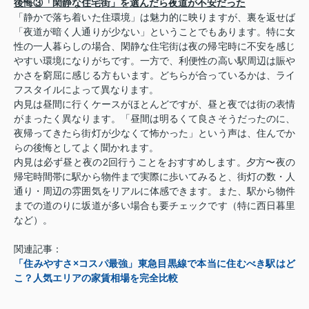
後悔③「閑静な住宅街」を選んだら夜道が不安だった
「静かで落ち着いた住環境」は魅力的に映りますが、裏を返せば
「夜道が暗く人通りが少ない」ということでもあります。特に女
性の一人暮らしの場合、閑静な住宅街は夜の帰宅時に不安を感じ
やすい環境になりがちです。一方で、利便性の高い駅周辺は賑や
かさを窮屈に感じる方もいます。どちらが合っているかは、ライ
フスタイルによって異なります。
内見は昼間に行くケースがほとんどですが、昼と夜では街の表情
がまったく異なります。「昼間は明るくて良さそうだったのに、
夜帰ってきたら街灯が少なくて怖かった」という声は、住んでか
らの後悔としてよく聞かれます。
内見は必ず昼と夜の2回行うことをおすすめします。夕方〜夜の
帰宅時間帯に駅から物件まで実際に歩いてみると、街灯の数・人
通り・周辺の雰囲気をリアルに体感できます。また、駅から物件
までの道のりに坂道が多い場合も要チェックです（特に西日暮里
など）。
関連記事：
「住みやすさ×コスパ最強」東急目黒線で本当に住むべき駅はど
こ？人気エリアの家賃相場を完全比較