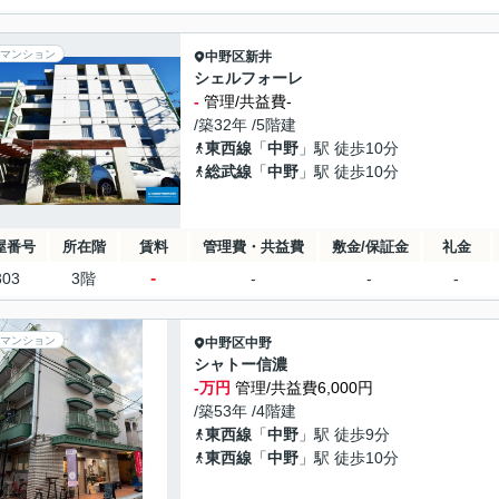
マンション
中野区
新井
シェルフォーレ
-
管理/共益費-
/築32年 /5階建
東西線
「
中野
」駅 徒歩10分
総武線
「
中野
」駅 徒歩10分
屋番号
所在階
賃料
管理費・共益費
敷金/保証金
礼金
-
303
3階
-
-
-
マンション
中野区
中野
シャトー信濃
-万円
管理/共益費6,000円
/築53年 /4階建
東西線
「
中野
」駅 徒歩9分
東西線
「
中野
」駅 徒歩10分