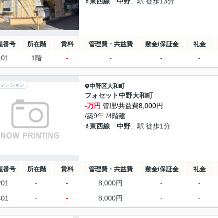
東西線
「
中野
」駅 徒歩13分
屋番号
所在階
賃料
管理費・共益費
敷金/保証金
礼金
-
101
1階
-
-
-
マンション
中野区
大和町
フォセット中野大和町
-万円
管理/共益費8,000円
/築9年 /4階建
東西線
「
中野
」駅 徒歩1分
屋番号
所在階
賃料
管理費・共益費
敷金/保証金
礼金
-
201
-
8,000円
-
-
-
401
-
8,000円
-
-