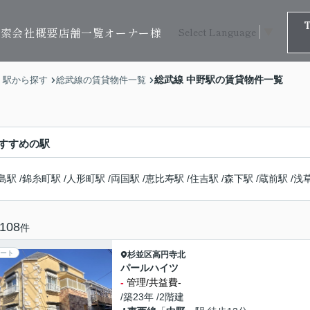
検索
会社概要
店舗一覧
オーナー様
Select Language
▼
総武線 中野駅の賃貸物件一覧
・駅から探す
総武線の賃貸物件一覧
すすめの駅
島駅
/
錦糸町駅
/
人形町駅
/
両国駅
/
恵比寿駅
/
住吉駅
/
森下駅
/
蔵前駅
/
浅
108
件
ート
杉並区
高円寺北
パールハイツ
-
管理/共益費-
/築23年 /2階建