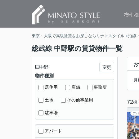
物件
東京・大阪で高級賃貸をお探しならミナトスタイル
沿線
総武線 中野駅の賃貸物件一覧
お
中野
変更
物件種別
月
居住用
店舗
事務所
土地
その他事業用
72
棟
駐車場
アパ
アパート