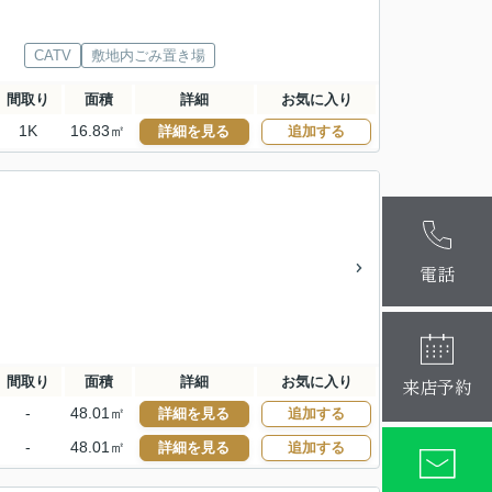
CATV
敷地内ごみ置き場
間取り
面積
詳細
お気に入り
1K
16.83㎡
詳細を見る
追加する
麻布十番本
大阪梅田店
電話
間取り
面積
詳細
お気に入り
来店予約
-
48.01㎡
詳細を見る
追加する
-
48.01㎡
詳細を見る
追加する