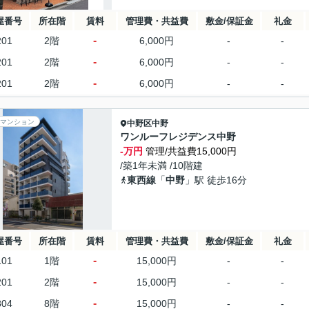
屋番号
所在階
賃料
管理費・共益費
敷金/保証金
礼金
-
201
2階
6,000円
-
-
-
201
2階
6,000円
-
-
-
201
2階
6,000円
-
-
マンション
中野区
中野
ワンルーフレジデンス中野
-万円
管理/共益費15,000円
/築1年未満 /10階建
東西線
「
中野
」駅 徒歩16分
屋番号
所在階
賃料
管理費・共益費
敷金/保証金
礼金
-
101
1階
15,000円
-
-
-
201
2階
15,000円
-
-
-
804
8階
15,000円
-
-