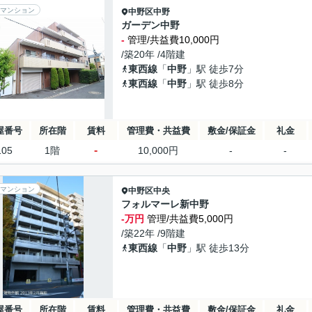
マンション
中野区
中野
ガーデン中野
-
管理/共益費10,000円
/築20年 /4階建
東西線
「
中野
」駅 徒歩7分
東西線
「
中野
」駅 徒歩8分
屋番号
所在階
賃料
管理費・共益費
敷金/保証金
礼金
-
105
1階
10,000円
-
-
マンション
中野区
中央
フォルマーレ新中野
-万円
管理/共益費5,000円
/築22年 /9階建
東西線
「
中野
」駅 徒歩13分
屋番号
所在階
賃料
管理費・共益費
敷金/保証金
礼金