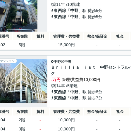
/築11年 /10階建
東西線
「
中野
」駅 徒歩5分
東西線
「
中野
」駅 徒歩5分
屋番号
所在階
賃料
管理費・共益費
敷金/保証金
礼金
-
502
5階
15,000円
-
-
マンション
中野区
中野
Ｂｒｉｌｌｉａ ｉｓｔ 中野セントラル
ク
-万円
管理/共益費10,000円
/築14年 /5階建
東西線
「
中野
」駅 徒歩8分
東西線
「
中野
」駅 徒歩7分
屋番号
所在階
賃料
管理費・共益費
敷金/保証金
礼金
-
204
2階
10,000円
-
-
-
304
3階
10,000円
-
-