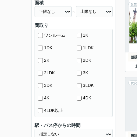
面積
賃貸
～
間取り
ワンルーム
1K
1DK
1LDK
部
2K
2DK
2LDK
3K
賃貸
3DK
3LDK
4K
4DK
4LDK以上
駅・バス停からの時間
部