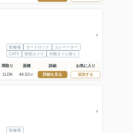
駐輪場
オートロック
エレベーター
CATV
防犯カメラ
外観タイル張り
間取り
面積
詳細
お気に入り
1LDK
44.52㎡
詳細を見る
追加する
駐輪場