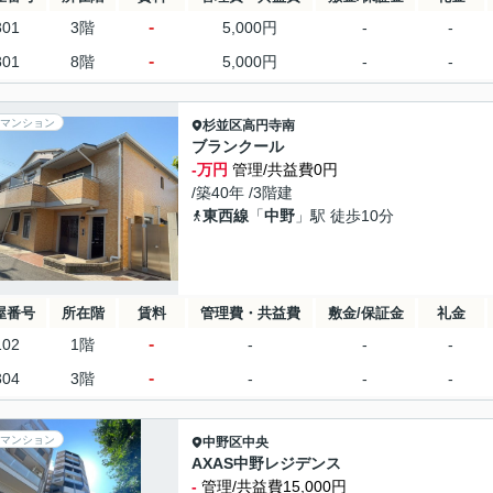
-
301
3階
5,000円
-
-
-
801
8階
5,000円
-
-
マンション
杉並区
高円寺南
ブランクール
-万円
管理/共益費0円
/築40年 /3階建
東西線
「
中野
」駅 徒歩10分
屋番号
所在階
賃料
管理費・共益費
敷金/保証金
礼金
-
102
1階
-
-
-
-
304
3階
-
-
-
マンション
中野区
中央
AXAS中野レジデンス
-
管理/共益費15,000円