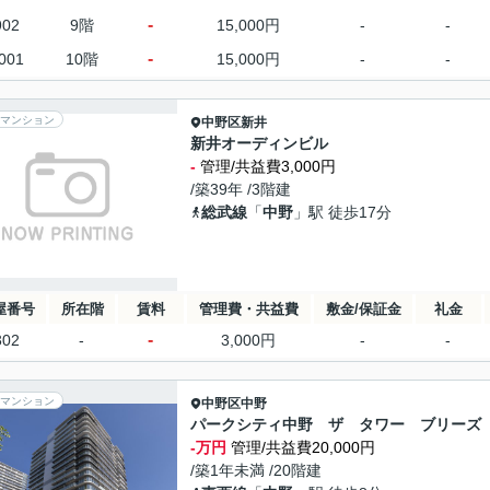
-
902
9階
15,000円
-
-
-
001
10階
15,000円
-
-
マンション
中野区
新井
新井オーディンビル
-
管理/共益費3,000円
/築39年 /3階建
総武線
「
中野
」駅 徒歩17分
屋番号
所在階
賃料
管理費・共益費
敷金/保証金
礼金
-
302
-
3,000円
-
-
マンション
中野区
中野
パークシティ中野 ザ タワー ブリーズ
-万円
管理/共益費20,000円
/築1年未満 /20階建