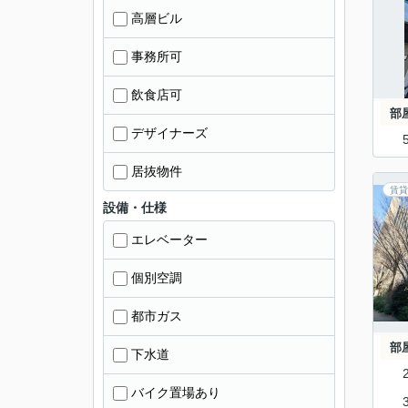
高層ビル
事務所可
飲食店可
部
デザイナーズ
居抜物件
賃貸
設備・仕様
エレベーター
個別空調
都市ガス
部
下水道
バイク置場あり