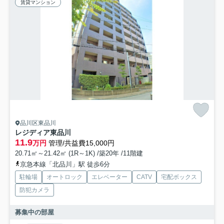
賃貸マンション
品川区東品川
レジディア東品川
11.9
万円
管理/共益費15,000円
20.71㎡～21.42㎡ (1R～1K) /築20年 /11階建
京急本線「北品川」駅 徒歩6分
駐輪場
オートロック
エレベーター
CATV
宅配ボックス
防犯カメラ
募集中の部屋