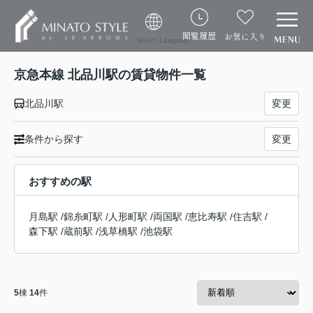
閲覧履歴
お気に入り
Select Language
京急本線 北品川駅の賃貸物件一覧
北品川駅
変更
条件から探す
変更
おすすめの駅
月島駅
/
錦糸町駅
/
人形町駅
/
両国駅
/
恵比寿駅
/
住吉駅
/
森下駅
/
蔵前駅
/
浅草橋駅
/
池袋駅
5
棟
14
件