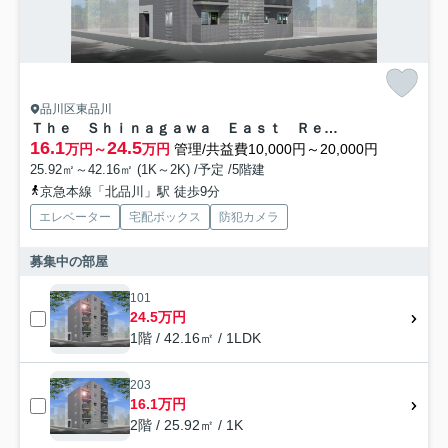
品川区東品川
Ｔｈｅ Ｓｈｉｎａｇａｗａ Ｅａｓｔ Ｒｅｓｉｄｅｎｃｅ
16.1
24.5
万円～
万円
管理/共益費10,000円～20,000円
25.92㎡～42.16㎡ (1K～2K) /予定 /5階建
京急本線「北品川」駅 徒歩9分
エレベーター
宅配ボックス
防犯カメラ
募集中の部屋
101
24.5万円
1階 / 42.16㎡ / 1LDK
203
16.1万円
2階 / 25.92㎡ / 1K