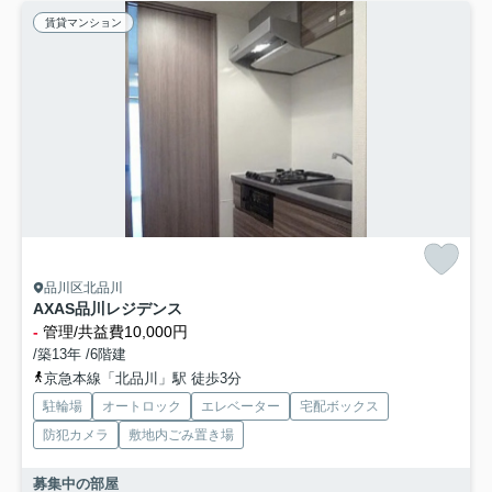
賃貸マンション
品川区北品川
AXAS品川レジデンス
-
管理/共益費10,000円
/築13年 /6階建
京急本線「北品川」駅 徒歩3分
駐輪場
オートロック
エレベーター
宅配ボックス
防犯カメラ
敷地内ごみ置き場
募集中の部屋