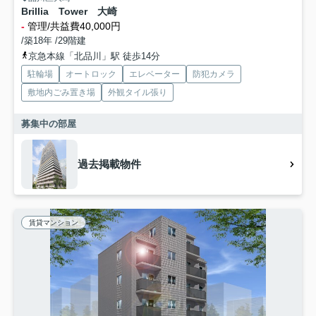
Brillia Tower 大崎
-
管理/共益費40,000円
/築18年 /29階建
京急本線「北品川」駅 徒歩14分
駐輪場
オートロック
エレベーター
防犯カメラ
敷地内ごみ置き場
外観タイル張り
募集中の部屋
過去掲載物件
賃貸マンション