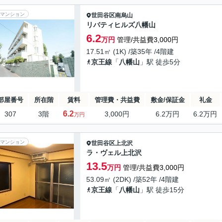
マンション
世田谷区
南烏山
リバティヒルズ八幡山
6.2
万円
管理/共益費3,000円
17.51㎡ (1K) /築35年 /4階建
京王線
「
八幡山
」駅 徒歩5分
部屋番号
所在階
賃料
管理費・共益費
敷金/保証金
礼金
6.2
307
3階
3,000円
6.2万円
6.2万円
万円
マンション
世田谷区
上北沢
ラ・ヴェル上北沢
13.5
万円
管理/共益費3,000円
53.09㎡ (2DK) /築52年 /4階建
京王線
「
八幡山
」駅 徒歩15分