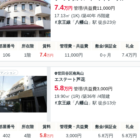
7.4
万円
管理/共益費11,000円
17.13㎡ (1K) /築40年 /5階建
京王線
「
八幡山
」駅 徒歩23分
部屋番号
所在階
賃料
管理費・共益費
敷金/保証金
礼金
7.4
106
1階
11,000円
0ヶ月
7.4万円
万円
マンション
世田谷区
南烏山
エステート芦花
5.8
万円
管理/共益費3,000円
19.90㎡ (1R) /築36年 /4階建
京王線
「
八幡山
」駅 徒歩13分
部屋番号
所在階
賃料
管理費・共益費
敷金/保証金
礼金
5.8
402
4階
3,000円
5.8万円
5.8万円
万円