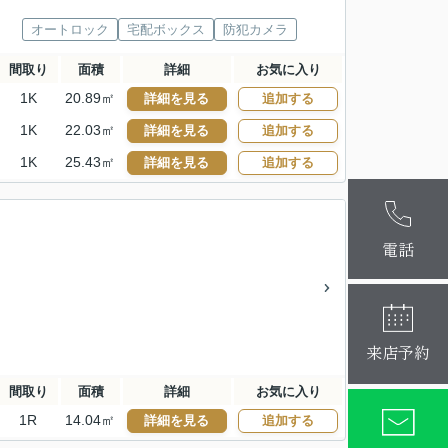
オートロック
宅配ボックス
防犯カメラ
間取り
面積
詳細
お気に入り
1K
20.89㎡
詳細を見る
追加する
1K
22.03㎡
詳細を見る
追加する
1K
25.43㎡
詳細を見る
追加する
麻布十番本
大阪梅田店
電話
来店予約
間取り
面積
詳細
お気に入り
1R
14.04㎡
詳細を見る
追加する