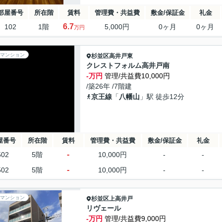
部屋番号
所在階
賃料
管理費・共益費
敷金/保証金
礼金
6.7
102
1階
5,000円
0ヶ月
0ヶ月
万円
マンション
杉並区
高井戸東
クレストフォルム高井戸南
-万円
管理/共益費10,000円
/築26年 /7階建
京王線
「
八幡山
」駅 徒歩12分
屋番号
所在階
賃料
管理費・共益費
敷金/保証金
礼金
-
502
5階
10,000円
-
-
-
502
5階
10,000円
-
-
マンション
杉並区
上高井戸
リヴェール
-万円
管理/共益費9,000円