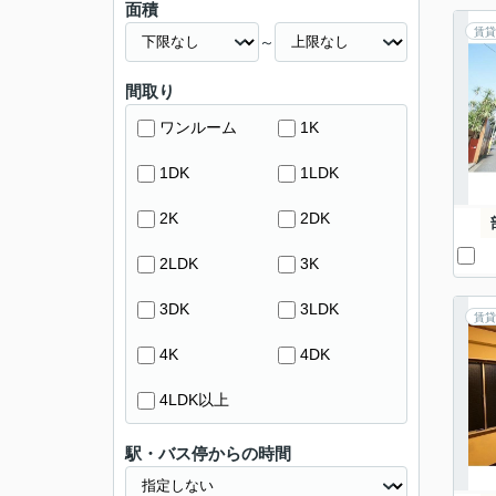
面積
賃貸
～
間取り
ワンルーム
1K
1DK
1LDK
2K
2DK
2LDK
3K
3DK
3LDK
賃貸
4K
4DK
4LDK以上
駅・バス停からの時間