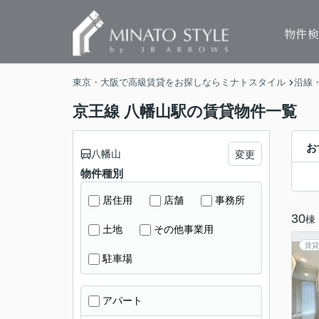
物件
東京・大阪で高級賃貸をお探しならミナトスタイル
沿線
京王線 八幡山駅の賃貸物件一覧
お
八幡山
変更
物件種別
居住用
店舗
事務所
30
棟
土地
その他事業用
賃貸
駐車場
アパート