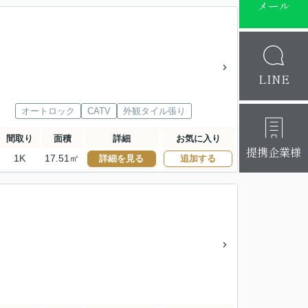
メール
LINE
オートロック
CATV
外観タイル張り
間取り
面積
詳細
お気に入り
提携企業様
1K
17.51㎡
詳細を見る
追加する