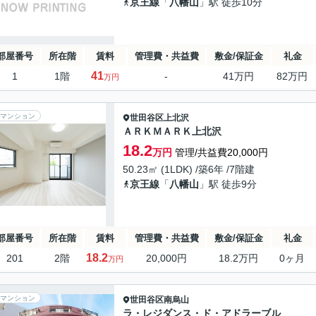
京王線
「
八幡山
」駅 徒歩10分
部屋番号
所在階
賃料
管理費・共益費
敷金/保証金
礼金
41
1
1階
-
41万円
82万円
万円
マンション
世田谷区
上北沢
ＡＲＫＭＡＲＫ上北沢
18.2
万円
管理/共益費20,000円
50.23㎡ (1LDK) /築6年 /7階建
京王線
「
八幡山
」駅 徒歩9分
部屋番号
所在階
賃料
管理費・共益費
敷金/保証金
礼金
18.2
201
2階
20,000円
18.2万円
0ヶ月
万円
マンション
世田谷区
南烏山
ラ・レジダンス・ド・アドラーブル