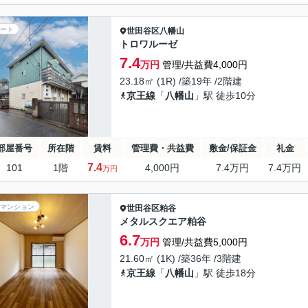
ート
世田谷区
八幡山
トロワルーゼ
7.4
万円
管理/共益費4,000円
23.18㎡ (1R) /築19年 /2階建
京王線
「
八幡山
」駅 徒歩10分
部屋番号
所在階
賃料
管理費・共益費
敷金/保証金
礼金
7.4
101
1階
4,000円
7.4万円
7.4万円
万円
マンション
世田谷区
粕谷
メタルスクエア粕谷
6.7
万円
管理/共益費5,000円
21.60㎡ (1K) /築36年 /3階建
京王線
「
八幡山
」駅 徒歩18分