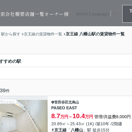
検索
会社概要
店舗一覧
オーナー様
Select Language
▼
京王線 八幡山駅の賃貸物件一覧
・駅から探す
京王線の賃貸物件一覧
すすめの駅
39
件
マンション
世田谷区
北烏山
PASEO EAST
8.7
10.4
万円～
万円
管理/共益費8,000円
20.89㎡～25.43㎡ (1K) /築10年 /2階建
京王線
「
八幡山
」駅 徒歩15分