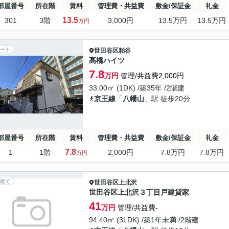
部屋番号
所在階
賃料
管理費・共益費
敷金/保証金
礼金
13.5
301
3階
3,000円
13.5万円
13.5万円
万円
ート
世田谷区
粕谷
髙橋ハイツ
7.8
万円
管理/共益費2,000円
33.00㎡ (1DK) /築35年 /2階建
京王線
「
八幡山
」駅 徒歩20分
部屋番号
所在階
賃料
管理費・共益費
敷金/保証金
礼金
7.8
1
1階
2,000円
7.8万円
7.8万円
万円
建て
世田谷区
上北沢
世田谷区上北沢３丁目戸建貸家
41
万円
管理/共益費-
94.40㎡ (3LDK) /築1年未満 /2階建