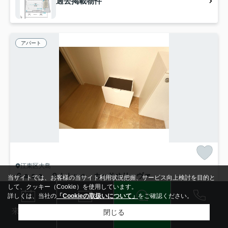
過去掲載物件
アパート
江東区大島
Ｃａｓａ Ｏｌｉｖａ カーサオリーヴァ
当サイトでは、お客様の当サイト利用状況把握、サービス向上検討を目的と
-
管理/共益費4,000円
して、クッキー（Cookie）を使用しています。
詳しくは、当社の
「Cookieの取扱いについて」
をご確認ください。
/築7年 /3階建
電話
都営新宿線「西大島」駅 徒歩26分
LINE
メール
来店予約
閉じる
検索条件を変更
まとめてお問い合わせ
駐輪場
外観タイル張り