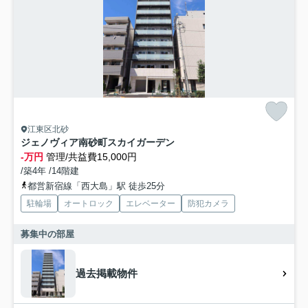
江東区北砂
ジェノヴィア南砂町スカイガーデン
-万円
管理/共益費15,000円
/築4年 /14階建
都営新宿線「西大島」駅 徒歩25分
駐輪場
オートロック
エレベーター
防犯カメラ
募集中の部屋
過去掲載物件