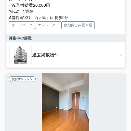
-
管理/共益費20,000円
/築12年 /7階建
都営新宿線「西大島」駅 徒歩9分
オートロック
エレベーター
敷地内ごみ置き場
募集中の部屋
過去掲載物件
賃貸マンション