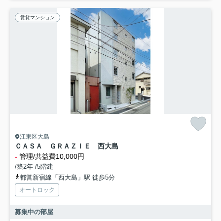
賃貸マンション
江東区大島
ＣＡＳＡ ＧＲＡＺＩＥ 西大島
-
管理/共益費10,000円
/築2年 /5階建
都営新宿線「西大島」駅 徒歩5分
オートロック
募集中の部屋