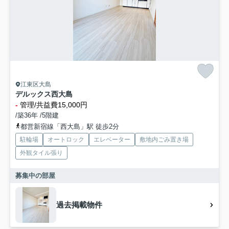
江東区大島
デルックス西大島
-
管理/共益費15,000円
/築36年 /5階建
都営新宿線「西大島」駅 徒歩2分
駐輪場
オートロック
エレベーター
敷地内ごみ置き場
外観タイル張り
募集中の部屋
過去掲載物件