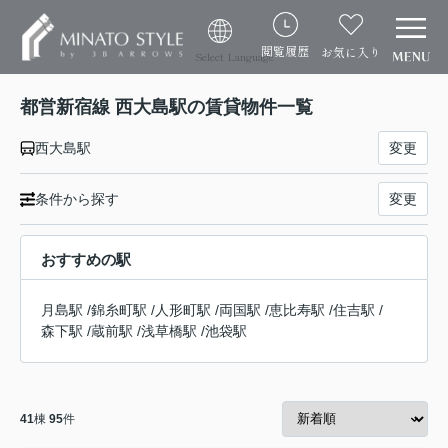
閲覧履歴
お気に入り
Select Language
都営新宿線 西大島駅の賃貸物件一覧
西大島駅
変更
条件から探す
変更
おすすめの駅
月島駅
/
錦糸町駅
/
人形町駅
/
両国駅
/
恵比寿駅
/
住吉駅
/
森下駅
/
蔵前駅
/
浅草橋駅
/
池袋駅
41
棟
95
件