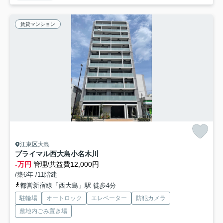
賃貸マンション
江東区大島
プライマル西大島小名木川
-万円
管理/共益費12,000円
/築6年 /11階建
都営新宿線「西大島」駅 徒歩4分
駐輪場
オートロック
エレベーター
防犯カメラ
敷地内ごみ置き場