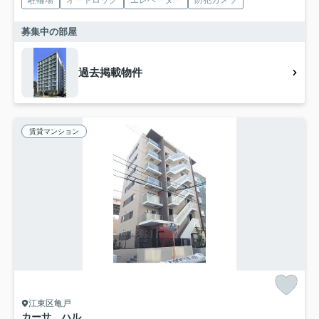
駐輪場
オートロック
エレベーター
防犯カメラ
募集中の部屋
過去掲載物件
賃貸マンション
江東区亀戸
カーサ ハル