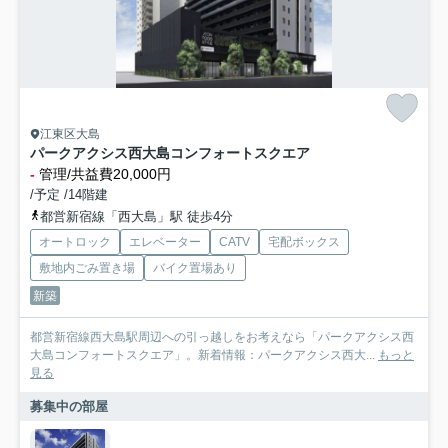
江東区大島
パークアクシス西大島コンフォートスクエア
-
管理/共益費20,000円
/予定 /14階建
都営新宿線「西大島」駅 徒歩4分
オートロック
エレベーター
CATV
宅配ボックス
敷地内ごみ置き場
バイク置場あり
新築
都営新宿線西大島駅周辺への引っ越しをお考えなら「パークアクシス西
大島コンフォートスクエア」。新着情報：パークアクシス西大...
もっと
見る
募集中の部屋