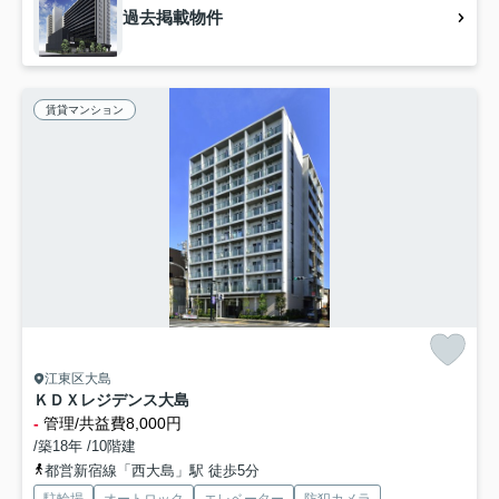
過去掲載物件
賃貸マンション
江東区大島
ＫＤＸレジデンス大島
-
管理/共益費8,000円
/築18年 /10階建
都営新宿線「西大島」駅 徒歩5分