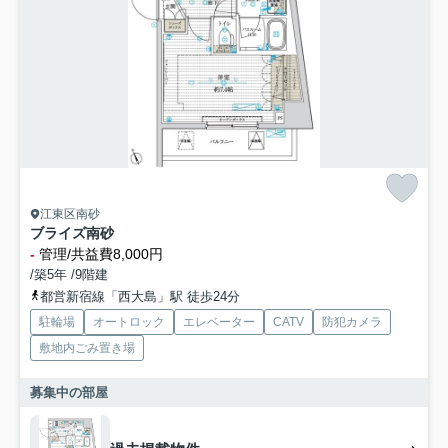
江東区南砂
ブライズ南砂
-
管理/共益費8,000円
/築5年 /9階建
都営新宿線「西大島」駅 徒歩24分
駐輪場
オートロック
エレベーター
CATV
防犯カメラ
敷地内ごみ置き場
募集中の部屋