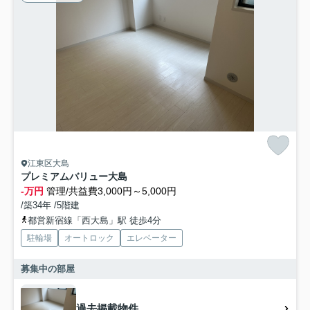
江東区大島
プレミアムバリュー大島
-万円
管理/共益費3,000円～5,000円
/築34年 /5階建
都営新宿線「西大島」駅 徒歩4分
駐輪場
オートロック
エレベーター
募集中の部屋
過去掲載物件