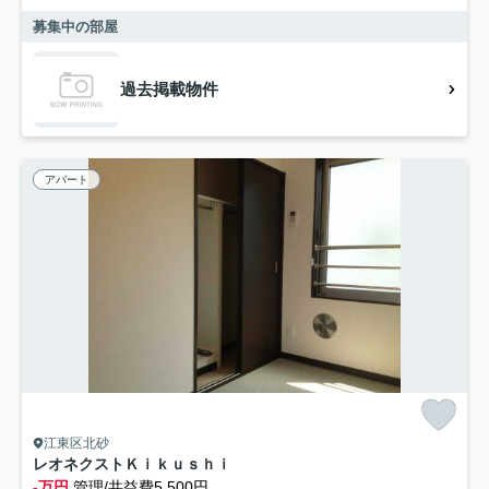
募集中の部屋
過去掲載物件
アパート
江東区北砂
レオネクストＫｉｋｕｓｈｉ
-万円
管理/共益費5,500円