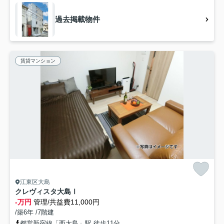
過去掲載物件
賃貸マンション
江東区大島
クレヴィスタ大島Ⅰ
-万円
管理/共益費11,000円
/築6年 /7階建
都営新宿線「西大島」駅 徒歩11分