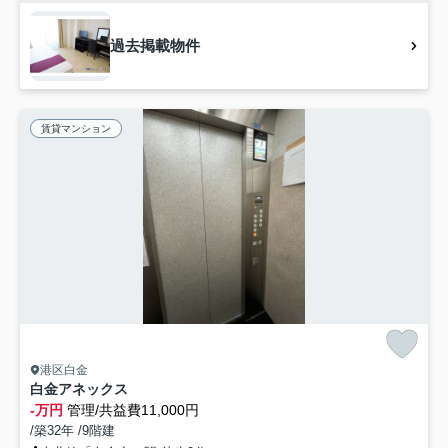
過去掲載物件
賃貸マンション
港区白金
白金アネックス
-万円
管理/共益費11,000円
/築32年 /9階建