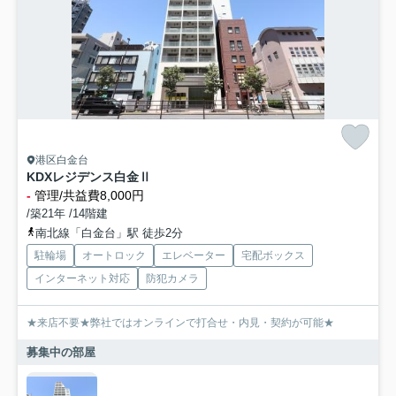
港区白金台
KDXレジデンス白金Ⅱ
-
管理/共益費8,000円
/築21年 /14階建
南北線「白金台」駅 徒歩2分
駐輪場
オートロック
エレベーター
宅配ボックス
インターネット対応
防犯カメラ
★来店不要★弊社ではオンラインで打合せ・内見・契約が可能★
募集中の部屋