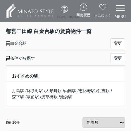
閲覧履歴
お気に入り
Select Language
都営三田線 白金台駅の賃貸物件一覧
白金台駅
変更
条件から探す
変更
おすすめの駅
月島駅
/
錦糸町駅
/
人形町駅
/
両国駅
/
恵比寿駅
/
住吉駅
/
森下駅
/
蔵前駅
/
浅草橋駅
/
池袋駅
8
棟
10
件