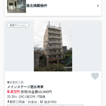
過去掲載物件
賃貸マンション
目黒区三田
メインステージ恵比寿東
9.8
万円
管理/共益費10,000円
20.30㎡ (1K) /築22年 /7階建
都営三田線「白金台」駅 徒歩18分