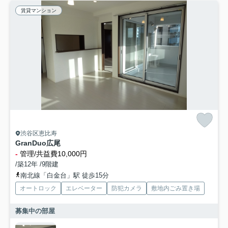
賃貸マンション
渋谷区恵比寿
GranDuo広尾
-
管理/共益費10,000円
/築12年 /9階建
南北線「白金台」駅 徒歩15分
オートロック
エレベーター
防犯カメラ
敷地内ごみ置き場
募集中の部屋