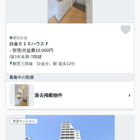
港区白金
白金５１０ハウス F
-
管理/共益費10,000円
/築1年未満 /3階建
都営三田線「白金台」駅 徒歩12分
募集中の部屋
過去掲載物件
賃貸マンション