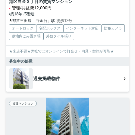
港区白金３丁目の賃貸マンション
-
管理/共益費12,000円
/築18年 /5階建
都営三田線「白金台」駅 徒歩12分
オートロック
宅配ボックス
インターネット対応
防犯カメラ
敷地内ごみ置き場
外観タイル張り
★来店不要★弊社ではオンラインで打合せ・内見・契約が可能★
募集中の部屋
過去掲載物件
賃貸マンション