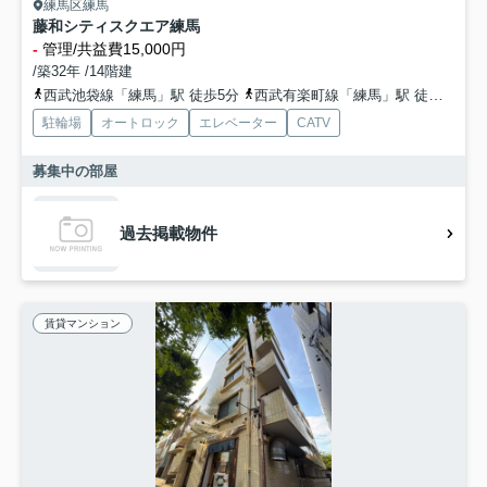
練馬区練馬
藤和シティスクエア練馬
-
管理/共益費15,000円
/築32年 /14階建
西武池袋線「練馬」駅 徒歩5分
西武有楽町線「練馬」駅 徒歩5分
駐輪場
オートロック
エレベーター
CATV
募集中の部屋
過去掲載物件
賃貸マンション