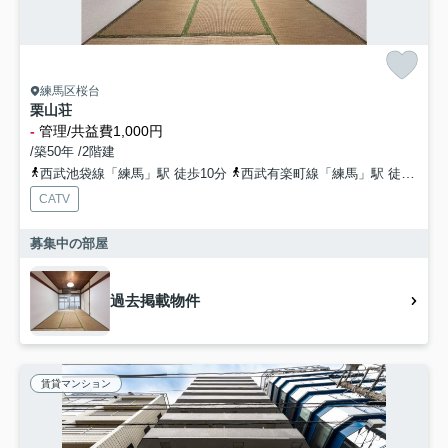
練馬区桜台
栗山荘
-
管理/共益費1,000円
/築50年 /2階建
西武池袋線「練馬」駅 徒歩10分
西武有楽町線「練馬」駅 徒歩10分
CATV
募集中の部屋
過去掲載物件
賃貸マンション