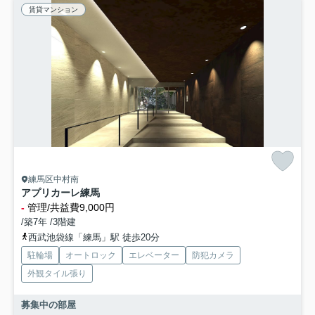
賃貸マンション
練馬区中村南
アプリカーレ練馬
-
管理/共益費9,000円
/築7年 /3階建
西武池袋線「練馬」駅 徒歩20分
駐輪場
オートロック
エレベーター
防犯カメラ
外観タイル張り
募集中の部屋