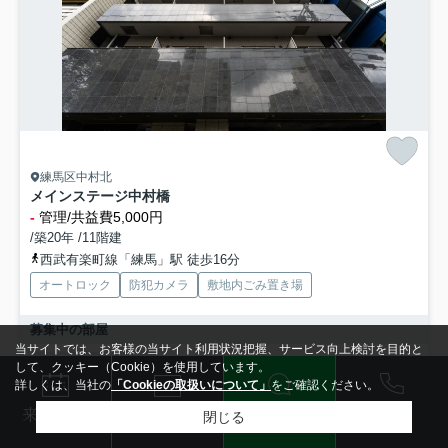
練馬区中村北
メインステージ中村橋
-
管理/共益費5,000円
/築20年 /11階建
西武有楽町線「練馬」駅 徒歩16分
オートロック
防犯カメラ
敷地内ごみ置き場
募集中の部屋
当サイトでは、お客様の当サイト利用状況把握、サービス向上検討を目的と
して、クッキー（Cookie）を使用しています。
過去掲載物件
詳しくは、当社の
「Cookieの取扱いについて」
をご確認ください。
電話
LINE
メール
来店予約
閉じる
検索条件を変更
まとめてお問い合わせ