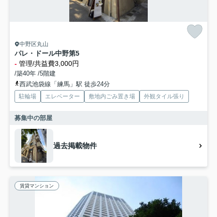
中野区丸山
パレ・ドール中野第5
-
管理/共益費3,000円
/築40年 /5階建
西武池袋線「練馬」駅 徒歩24分
駐輪場
エレベーター
敷地内ごみ置き場
外観タイル張り
募集中の部屋
過去掲載物件
賃貸マンション