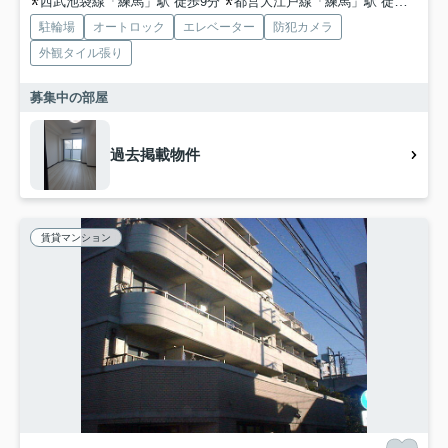
西武池袋線「練馬」駅 徒歩9分
都営大江戸線「練馬」駅 徒歩9分
駐輪場
オートロック
エレベーター
防犯カメラ
外観タイル張り
募集中の部屋
過去掲載物件
賃貸マンション