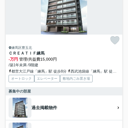
練馬区豊玉北
ＣＲＥＡＴＩＦ練馬
-万円
管理/共益費15,000円
/築1年未満 /9階建
都営大江戸線「練馬」駅 徒歩8分
西武池袋線「練馬」駅 徒歩9分
オートロック
エレベーター
敷地内ごみ置き場
募集中の部屋
過去掲載物件