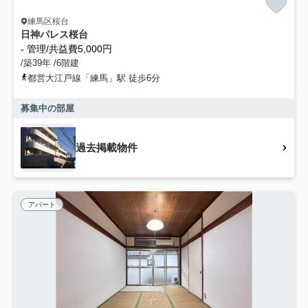
練馬区桜台
日神パレス桜台
-
管理/共益費5,000円
/築39年 /6階建
都営大江戸線「練馬」駅 徒歩6分
募集中の部屋
過去掲載物件
アパート