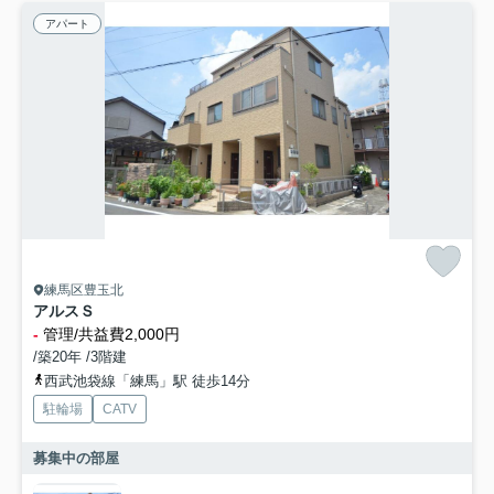
アパート
練馬区豊玉北
アルスＳ
-
管理/共益費2,000円
/築20年 /3階建
西武池袋線「練馬」駅 徒歩14分
駐輪場
CATV
募集中の部屋