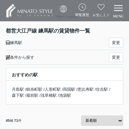
閲覧履歴
お気に入り
Select Language
都営大江戸線 練馬駅の賃貸物件一覧
練馬駅
変更
条件から探す
変更
おすすめの駅
月島駅
/
錦糸町駅
/
人形町駅
/
両国駅
/
恵比寿駅
/
住吉駅
/
森下駅
/
蔵前駅
/
浅草橋駅
/
池袋駅
45
棟
71
件