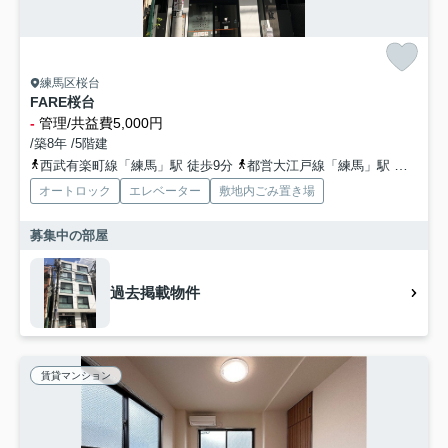
練馬区桜台
FARE桜台
-
管理/共益費5,000円
/築8年 /5階建
西武有楽町線「練馬」駅 徒歩9分
都営大江戸線「練馬」駅 徒歩10分
オートロック
エレベーター
敷地内ごみ置き場
募集中の部屋
過去掲載物件
賃貸マンション