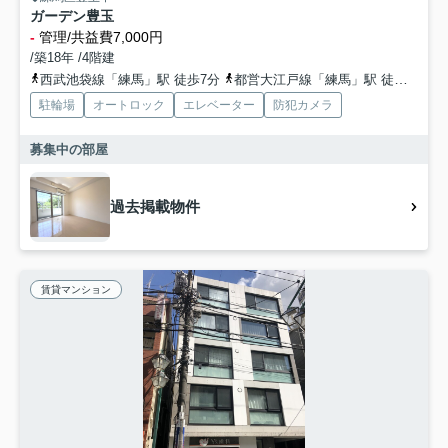
ガーデン豊玉
-
管理/共益費7,000円
/築18年 /4階建
西武池袋線「練馬」駅 徒歩7分
都営大江戸線「練馬」駅 徒歩7分
駐輪場
オートロック
エレベーター
防犯カメラ
募集中の部屋
過去掲載物件
賃貸マンション