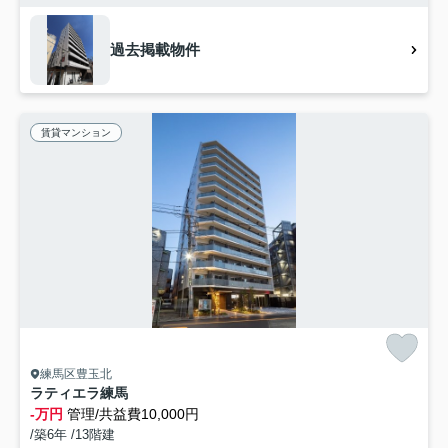
過去掲載物件
賃貸マンション
練馬区豊玉北
ラティエラ練馬
-万円
管理/共益費10,000円
/築6年 /13階建