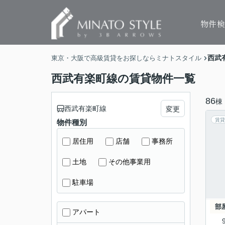
物件
西武
東京・大阪で高級賃貸をお探しならミナトスタイル
西武有楽町線の賃貸物件一覧
86
棟
西武有楽町線
変更
賃貸
物件種別
居住用
店舗
事務所
土地
その他事業用
駐車場
部
アパート