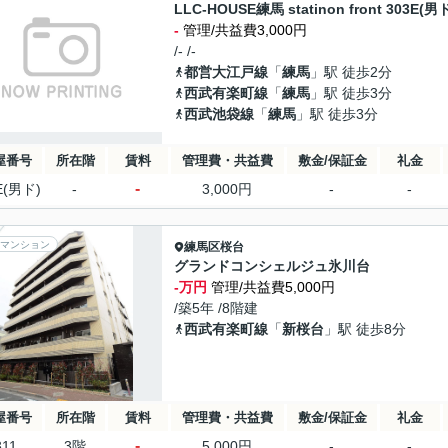
LLC-HOUSE練馬 statinon front 303E(男
-
管理/共益費3,000円
/- /-
都営大江戸線
「
練馬
」駅 徒歩2分
西武有楽町線
「
練馬
」駅 徒歩3分
西武池袋線
「
練馬
」駅 徒歩3分
屋番号
所在階
賃料
管理費・共益費
敷金/保証金
礼金
-
E(男ド)
-
3,000円
-
-
マンション
練馬区
桜台
グランドコンシェルジュ氷川台
-万円
管理/共益費5,000円
/築5年 /8階建
西武有楽町線
「
新桜台
」駅 徒歩8分
屋番号
所在階
賃料
管理費・共益費
敷金/保証金
礼金
-
311
3階
5,000円
-
-