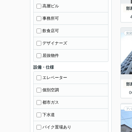
高層ビル
部
事務所可
飲食店可
賃貸
デザイナーズ
居抜物件
設備・仕様
エレベーター
部
個別空調
0
都市ガス
アパ
下水道
バイク置場あり