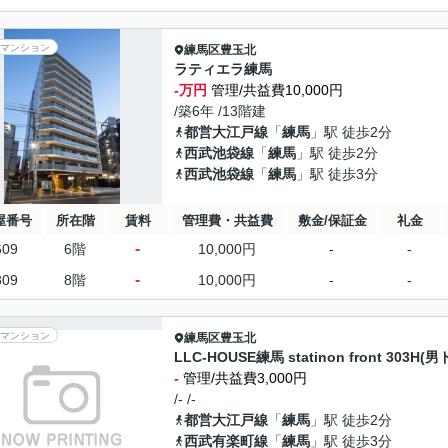
マンション
練馬区
豊玉北
ラティエラ練馬
-万円
管理/共益費10,000円
/築6年 /13階建
都営大江戸線
「
練馬
」駅 徒歩2分
西武池袋線
「
練馬
」駅 徒歩2分
西武池袋線
「
練馬
」駅 徒歩3分
屋番号
所在階
賃料
管理費・共益費
敷金/保証金
礼金
-
609
6階
10,000円
-
-
-
809
8階
10,000円
-
-
マンション
練馬区
豊玉北
LLC-HOUSE練馬 statinon front 303H(男
-
管理/共益費3,000円
/- /-
都営大江戸線
「
練馬
」駅 徒歩2分
西武有楽町線
「
練馬
」駅 徒歩3分