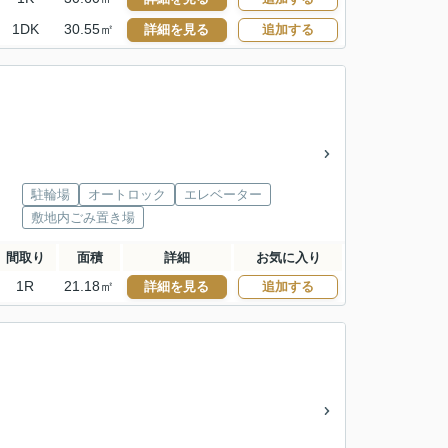
1DK
30.55㎡
詳細を見る
追加する
駐輪場
オートロック
エレベーター
敷地内ごみ置き場
間取り
面積
詳細
お気に入り
1R
21.18㎡
詳細を見る
追加する