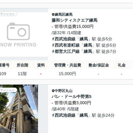
マンション
練馬区
練馬
藤和シティスクエア練馬
-
管理/共益費15,000円
/築32年 /14階建
西武池袋線
「
練馬
」駅 徒歩5分
西武有楽町線
「
練馬
」駅 徒歩5分
都営大江戸線
「
練馬
」駅 徒歩7分
屋番号
所在階
賃料
管理費・共益費
敷金/保証金
礼金
-
109
11階
15,000円
-
-
マンション
中野区
丸山
パレ・ドール中野第5
-
管理/共益費3,000円
/築40年 /5階建
西武池袋線
「
練馬
」駅 徒歩24分