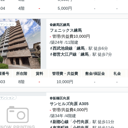
-
404
4階
5,000円
-
-
マンション
練馬区
練馬
フェニックス練馬
-
管理/共益費10,000円
/築24年 /11階建
西武池袋線
「
練馬
」駅 徒歩6分
都営大江戸線
「
練馬
」駅 徒歩7分
屋番号
所在階
賃料
管理費・共益費
敷金/保証金
礼金
-
803
8階
10,000円
-
-
マンション
板橋区
向原
サンヒルズ向原 A305
-
管理/共益費4,000円
/築34年 /4階建
副都心線
「
小竹向原
」駅 徒歩11分
有楽町線
「
小竹向原
」駅 徒歩11分