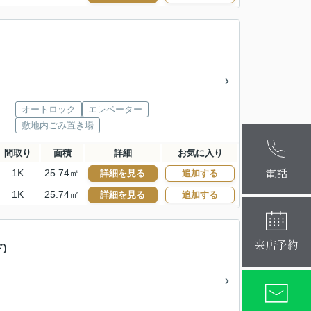
オートロック
エレベーター
敷地内ごみ置き場
麻布十番本
間取り
面積
詳細
お気に入り
大阪梅田店
電話
1K
25.74㎡
詳細を見る
追加する
1K
25.74㎡
詳細を見る
追加する
来店予約
ド)