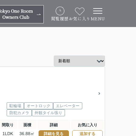
閲覧履歴
お気に入り
MENU
駐輪場
オートロック
エレベーター
防犯カメラ
外観タイル張り
間取り
面積
詳細
お気に入り
1LDK
36.88㎡
詳細を見る
追加する