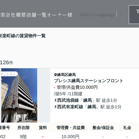
検索
会社概要
店舗一覧
オーナー様
Select Language
▼
有楽町線の賃貸物件一覧
126
件
マンション
練馬区
練馬
プレシス練馬ステーションフロント
-
管理/共益費10,000円
/築5年 /11階建
西武池袋線
「
練馬
」駅 徒歩1分
西武有楽町線
「
練馬
」駅 徒歩1分
屋番号
所在階
賃料
管理費・共益費
敷金/保証金
礼金
-
902
9階
10,000円
-
-