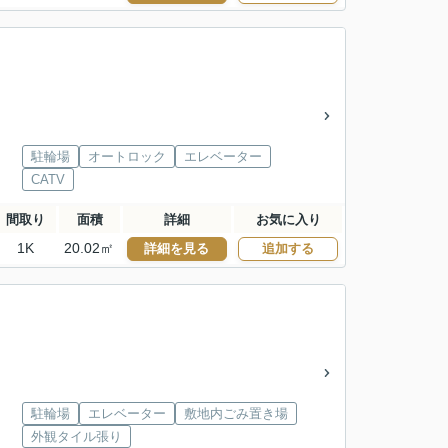
駐輪場
オートロック
エレベーター
CATV
間取り
面積
詳細
お気に入り
1K
20.02㎡
詳細を見る
追加する
駐輪場
エレベーター
敷地内ごみ置き場
外観タイル張り