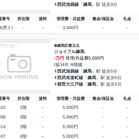
西武池袋線
「
練馬
」駅 徒歩3分
屋番号
所在階
賃料
管理費・共益費
敷金/保証金
礼金
-
H(男ド)
-
3,000円
-
-
マンション
練馬区
豊玉北
ジョイフル練馬
-万円
管理/共益費5,000円
/築34年 /6階建
西武池袋線
「
練馬
」駅 徒歩5分
西武有楽町線
「
練馬
」駅 徒歩5分
都営大江戸線
「
練馬
」駅 徒歩5分
屋番号
所在階
賃料
管理費・共益費
敷金/保証金
礼金
-
102
1階
5,000円
-
-
-
308
3階
5,000円
-
-
-
314
3階
5,000円
-
-
-
407
4階
5,000円
-
-