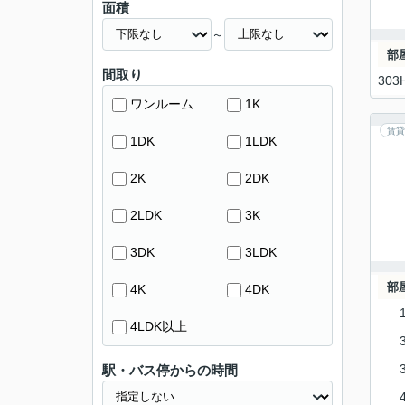
面積
～
部
間取り
303
ワンルーム
1K
賃貸
1DK
1LDK
2K
2DK
2LDK
3K
3DK
3LDK
部
4K
4DK
4LDK以上
駅・バス停からの時間