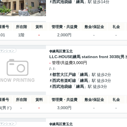
西武池袋線
「
練馬
」駅 徒歩14分
屋番号
所在階
賃料
管理費・共益費
敷金/保証金
礼金
-
101
1階
2,000円
-
-
マンション
練馬区
豊玉北
LLC-HOUSE練馬 statinon front 303B(男
-
管理/共益費3,000円
/- /-
都営大江戸線
「
練馬
」駅 徒歩2分
西武有楽町線
「
練馬
」駅 徒歩3分
西武池袋線
「
練馬
」駅 徒歩3分
屋番号
所在階
賃料
管理費・共益費
敷金/保証金
礼金
-
B(男ド)
-
3,000円
-
-
マンション
練馬区
豊玉北