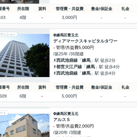
屋番号
所在階
賃料
管理費・共益費
敷金/保証金
礼金
-
403
4階
3,000円
-
-
マンション
練馬区
豊玉北
ディアマークスキャピタルタワー
-
管理/共益費5,000円
/築25年 /35階建
西武池袋線
「
練馬
」駅 徒歩2分
都営大江戸線
「
練馬
」駅 徒歩4分
西武池袋線
「
練馬
」駅 徒歩4分
屋番号
所在階
賃料
管理費・共益費
敷金/保証金
礼金
-
609
6階
5,000円
-
-
ート
練馬区
豊玉北
アルスＳ
-
管理/共益費2,000円
/築20年 /3階建