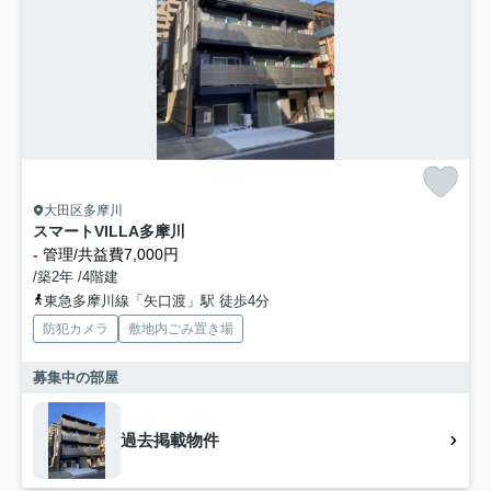
大田区多摩川
スマートVILLA多摩川
-
管理/共益費7,000円
/築2年 /4階建
東急多摩川線「矢口渡」駅 徒歩4分
防犯カメラ
敷地内ごみ置き場
募集中の部屋
過去掲載物件