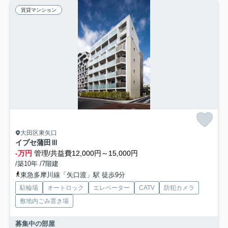
賃貸マンション
大田区東矢口
イプセ蒲田Ⅲ
-万円
管理/共益費12,000円～15,000円
/築10年 /7階建
東急多摩川線「矢口渡」駅 徒歩9分
駐輪場
オートロック
エレベーター
CATV
防犯カメラ
敷地内ごみ置き場
募集中の部屋