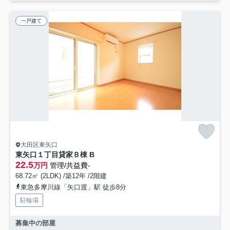
一戸建て
大田区東矢口
東矢口１丁目貸家Ｂ棟 B
22.5
万円
管理/共益費-
68.72㎡ (2LDK) /築12年 /2階建
東急多摩川線「矢口渡」駅 徒歩8分
駐輪場
募集中の部屋