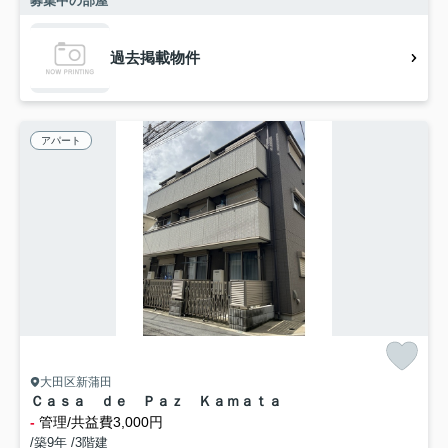
募集中の部屋
過去掲載物件
アパート
大田区新蒲田
Ｃａｓａ ｄｅ Ｐａｚ Ｋａｍａｔａ
-
管理/共益費3,000円
/築9年 /3階建