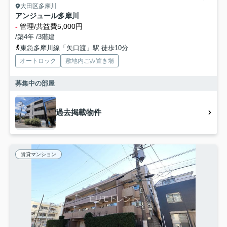
大田区多摩川
アンジュール多摩川
-
管理/共益費5,000円
/築4年 /3階建
東急多摩川線「矢口渡」駅 徒歩10分
オートロック
敷地内ごみ置き場
募集中の部屋
過去掲載物件
賃貸マンション