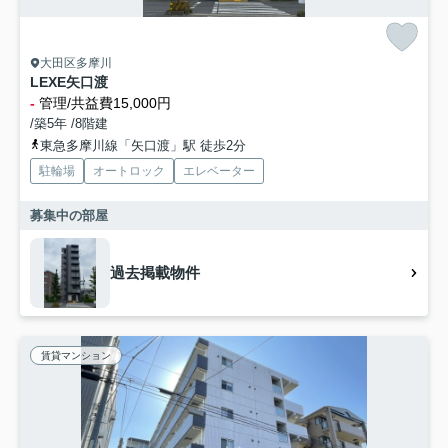
大田区多摩川
LEXE矢口渡
-
管理/共益費15,000円
/築5年 /8階建
東急多摩川線「矢口渡」駅 徒歩2分
駐輪場
オートロック
エレベーター
募集中の部屋
過去掲載物件
賃貸マンション