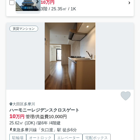
10万円
3階 / 25.35㎡ / 1K
賃貸マンション
大田区多摩川
ハーモニーレジデンスクロスゲート
10
万円
管理/共益費10,000円
25.62㎡ (1DK) /築6年 /4階建
東急多摩川線「矢口渡」駅 徒歩6分
駐輪場
オートロック
エレベーター
宅配ボックス