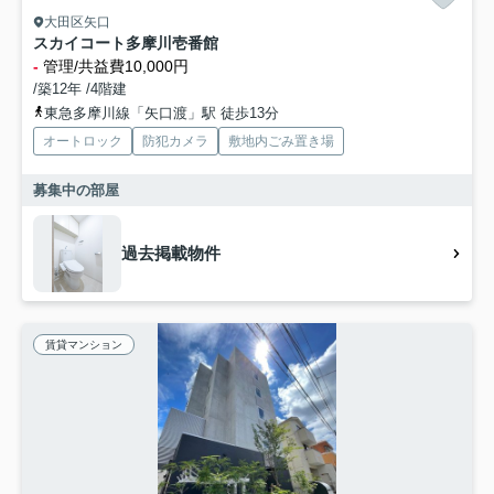
大田区矢口
スカイコート多摩川壱番館
-
管理/共益費10,000円
/築12年 /4階建
東急多摩川線「矢口渡」駅 徒歩13分
オートロック
防犯カメラ
敷地内ごみ置き場
募集中の部屋
過去掲載物件
賃貸マンション