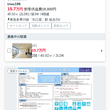
trias196
15.7
万円
管理/共益費18,000円
40.02㎡ (2LDK) /築3年 /4階建
東急多摩川線「矢口渡」駅 徒歩2分
オートロック
宅配ボックス
防犯カメラ
募集中の部屋
201
15.7万円
2階 / 40.02㎡ / 2LDK
賃貸マンション