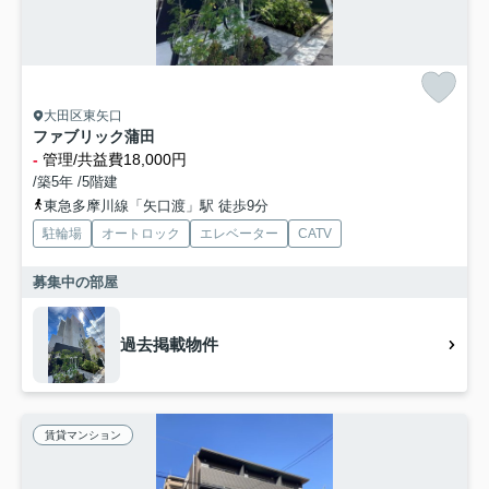
大田区東矢口
ファブリック蒲田
-
管理/共益費18,000円
/築5年 /5階建
東急多摩川線「矢口渡」駅 徒歩9分
駐輪場
オートロック
エレベーター
CATV
募集中の部屋
過去掲載物件
賃貸マンション