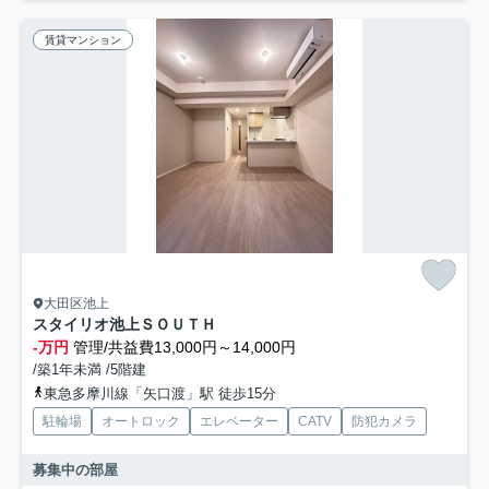
賃貸マンション
大田区池上
スタイリオ池上ＳＯＵＴＨ
-万円
管理/共益費13,000円～14,000円
/築1年未満 /5階建
東急多摩川線「矢口渡」駅 徒歩15分
駐輪場
オートロック
エレベーター
CATV
防犯カメラ
募集中の部屋