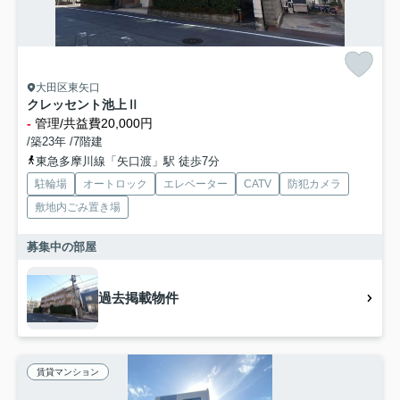
大田区東矢口
クレッセント池上Ⅱ
-
管理/共益費20,000円
/築23年 /7階建
東急多摩川線「矢口渡」駅 徒歩7分
駐輪場
オートロック
エレベーター
CATV
防犯カメラ
敷地内ごみ置き場
募集中の部屋
過去掲載物件
賃貸マンション