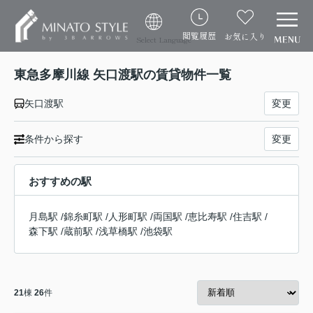
閲覧履歴
お気に入り
Select Language
東急多摩川線 矢口渡駅の賃貸物件一覧
矢口渡駅
変更
条件から探す
変更
おすすめの駅
月島駅
/
錦糸町駅
/
人形町駅
/
両国駅
/
恵比寿駅
/
住吉駅
/
森下駅
/
蔵前駅
/
浅草橋駅
/
池袋駅
21
棟
26
件