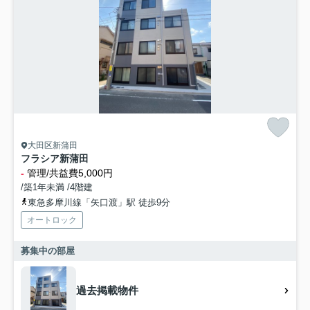
大田区新蒲田
フラシア新蒲田
-
管理/共益費5,000円
/築1年未満 /4階建
東急多摩川線「矢口渡」駅 徒歩9分
オートロック
募集中の部屋
過去掲載物件