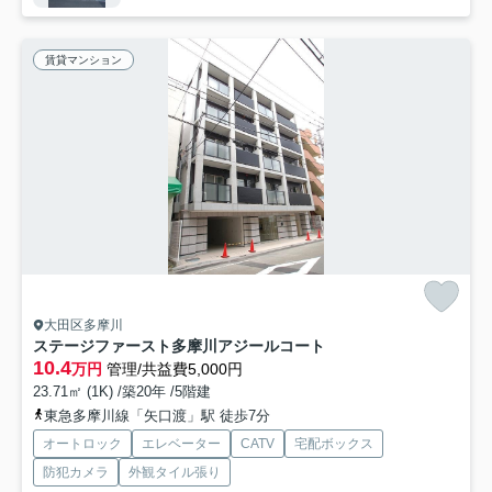
賃貸マンション
大田区多摩川
ステージファースト多摩川アジールコート
10.4
万円
管理/共益費5,000円
23.71㎡ (1K) /築20年 /5階建
東急多摩川線「矢口渡」駅 徒歩7分
オートロック
エレベーター
CATV
宅配ボックス
防犯カメラ
外観タイル張り