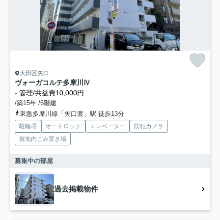
大田区矢口
ヴォーガコルテ多摩川Ⅳ
-
管理/共益費10,000円
/築15年 /6階建
東急多摩川線「矢口渡」駅 徒歩13分
駐輪場
オートロック
エレベーター
防犯カメラ
敷地内ごみ置き場
募集中の部屋
過去掲載物件