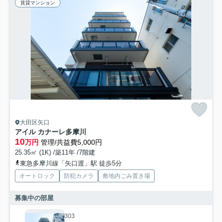
賃貸マンション
大田区矢口
アイル カナーレ多摩川
10
万円
管理/共益費5,000円
25.35㎡ (1K) /築11年 /7階建
東急多摩川線「矢口渡」駅 徒歩5分
オートロック
防犯カメラ
敷地内ごみ置き場
募集中の部屋
303