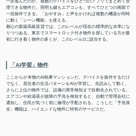
一歩進んだのが、複数のデバイスをひとつのアプリでまとめて管
理できる物件だ。照明も鍵もエアコンも、すべてひとつの画面で
一括操作できる。「おやすみ」と声をかければ複数の機器が同時
に動く「シーン機能」も使える。
都心の新築高級賃貸では、このレベルが現在の標準的な水準にな
りつつある。東京でスマートロック付き物件を探している方が最
初に行き着く物件の多くが、このレベル2に該当する。
「AI学習」物件
ここからが本物のAI執事マンションだ。デバイスを操作するだけ
でなく、居住者の生活パターンをAIが学習し、先読みして動く。
さらに上位の物件では、設備の異常検知まで自動化されている。
エアコンや給湯器が故障の予兆を検知すると、自動で管理会社に
通知し、住民が気づく前に修理が手配される。こうした「予兆保
全」機能は、ハイエンドな物件に特有のサービスだ。