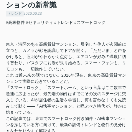
ションの新常識
トレンド
2026.06.23
#高級物件
#セキュリティ
#トレンド
#スマートロック
東京・港区のある高級賃貸マンション。帰宅した住人が玄関前に
立つと、カメラが顔を認識してドアが開く。「ただいま」と声を
かけると、照明がやわらかく点灯し、エアコンが好みの温度に切
り替わり、バスタブにお湯が張り始める。スマートフォンも、リ
モコンも、一切操作していない。
これは近未来の話ではない。2026年現在、東京の高級賃貸マン
ションで実際に起きていることだ。
「スマートロック」「スマートホーム」という言葉はここ数年で
急速に広まったが、最先端の物件はすでにその次のステージに突
入している。AIが居住者の生活を学習し、何も言わなくても先読
みして動く——「AI執事マンション」と呼ぶべき時代が、静かに
始まっている。
この記事では、東京でスマートロック付き物件・AI執事マンショ
ンを探している方に向けて、最新の設備トレンドと物件の見分け
方をわかりやすく解説する。