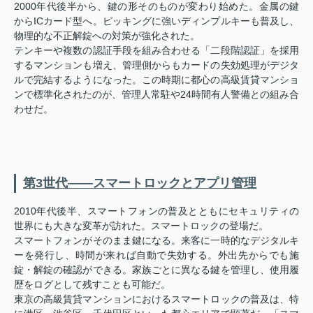
2000年代後半から、鍵の形そのものが変わり始めた。金属の鍵
からICカード型へ。ピッキングに強いディンプルキーも普及し、
物理的な不正解錠への対策が強化された。
テンキーや複数の認証手段を組み合わせる「二段階認証」を採用
するマンションも増え、管理側からもカードの失効処理がデジタ
ルで完結するようになった。この時期に都心の高級賃貸マンショ
ンで標準化されたのが、管理人常駐や24時間有人警備との組み合
わせだ。
第3世代——スマートロックとアプリ管理
2010年代後半、スマートフォンの普及とともにセキュリティの
世界にも大きな変革が訪れた。スマートロックの登場だ。
スマートフォンがそのまま鍵になる。来客に一時的なデジタルキ
ーを発行し、時間が来れば自動で失効する。外出先からでも施
錠・解錠の確認ができる。家族ごとに異なる鍵を管理し、使用履
歴をログとして残すことも可能だ。
東京の高級賃貸マンションにおけるスマートロックの普及は、特