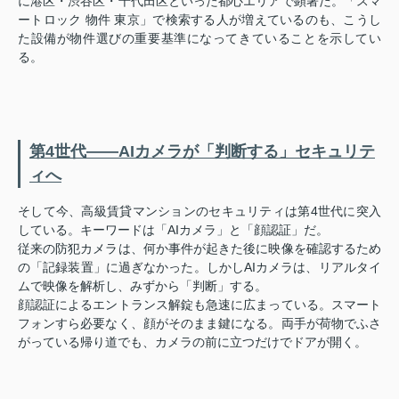
に港区・渋谷区・千代田区といった都心エリアで顕著だ。「スマ
ートロック 物件 東京」で検索する人が増えているのも、こうし
た設備が物件選びの重要基準になってきていることを示してい
る。
第4世代——AIカメラが「判断する」セキュリテ
ィへ
そして今、高級賃貸マンションのセキュリティは第4世代に突入
している。キーワードは「AIカメラ」と「顔認証」だ。
従来の防犯カメラは、何か事件が起きた後に映像を確認するため
の「記録装置」に過ぎなかった。しかしAIカメラは、リアルタイ
ムで映像を解析し、みずから「判断」する。
顔認証によるエントランス解錠も急速に広まっている。スマート
フォンすら必要なく、顔がそのまま鍵になる。両手が荷物でふさ
がっている帰り道でも、カメラの前に立つだけでドアが開く。