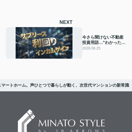
NEXT
今さら聞けない不動産
投資用語…"わかったつ
もり"が一番危険。不動
2026.06.25
産投資用語の落とし穴
るスマートホーム。声ひとつで暮らしが動く、次世代マンションの新常識