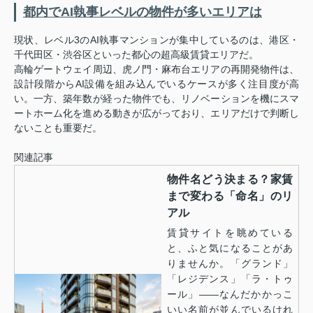
都内でAI執事レベルの物件が多いエリアは
現状、レベル3のAI執事マンションが集中しているのは、港区・
千代田区・渋谷区といった都心の超高級賃貸エリアだ。
高輪ゲートウェイ周辺、虎ノ門・麻布台エリアの再開発物件は、
設計段階からAI設備を組み込んでいるケースが多く注目度が高
い。一方、築年数が経った物件でも、リノベーションを機にスマ
ートホーム化を進める動きが広がっており、エリアだけで判断し
ないことも重要だ。
関連記事
物件名どう決まる？家賃
まで変わる「命名」のリ
アル
賃貸サイトを眺めている
と、ふと気になることがあ
りませんか。「グランド」
「レジデンス」「ラ・トゥ
ール」——なんだかかっこ
いい名前が並んでいるけれ