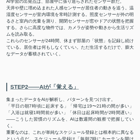
AI学習の出発点は、部屋中に張り巡らされたセンサー群だ。
天井や壁に埋め込まれた人感センサーが居住者の動きを追う。温
湿度センサーが室内環境を常時計測する。照度センサーが外の明
るさと室内の光量を測り、開閉センサーが窓やドアの状態を把握
する。さらに高度な物件では、カメラが姿勢や動きから生活リズ
ムを読み取る。
これらのセンサーが24時間、休まず部屋の「状態」を記録し続け
ている。居住者は何もしなくていい。ただ生活するだけで、膨大
なデータが蓄積されていく。
STEP2——AIが「覚える」
集まったデータをAIが解析し、パターンを見つけ出す。
「平日の朝7時頃に起床する」「帰宅は19〜21時の間が多い」
「入浴は就寝1時間前が多い」「休日は起床時間が2時間遅い」
——こうした習慣のリズムを、AIは数週間の観察で把握してい
く。
重要なのは、これが単純なスケジュール登録とは根本的に異なる
という点だ。スケジュール登録は「毎朝7時にカーテンを開け