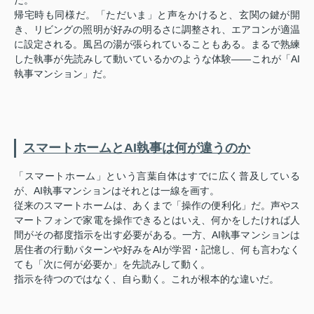
だ。
帰宅時も同様だ。「ただいま」と声をかけると、玄関の鍵が開
き、リビングの照明が好みの明るさに調整され、エアコンが適温
に設定される。風呂の湯が張られていることもある。まるで熟練
した執事が先読みして動いているかのような体験——これが「AI
執事マンション」だ。
スマートホームとAI執事は何が違うのか
「スマートホーム」という言葉自体はすでに広く普及している
が、AI執事マンションはそれとは一線を画す。
従来のスマートホームは、あくまで「操作の便利化」だ。声やス
マートフォンで家電を操作できるとはいえ、何かをしたければ人
間がその都度指示を出す必要がある。一方、AI執事マンションは
居住者の行動パターンや好みをAIが学習・記憶し、何も言わなく
ても「次に何が必要か」を先読みして動く。
指示を待つのではなく、自ら動く。これが根本的な違いだ。