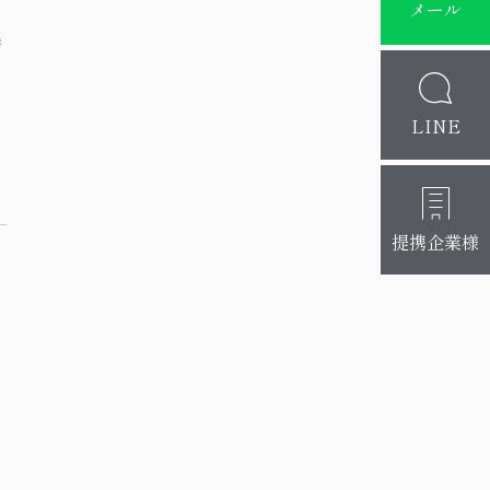
よ
メール
感
部
LINE
わ
提携企業様