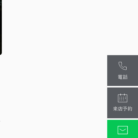
麻布十番本
大阪梅田店
電話
来店予約
の