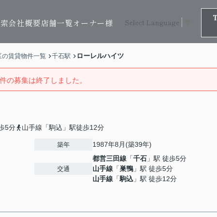
検索
会社概要
店舗一覧
オーナー様
Select Language
▼
ローレルハイツ
区の賃貸物件一覧
千石駅
件の募集は終了しました。
歩5分
山手線「駒込」駅徒歩12分
1987年8月(築39年)
築年
都営三田線
「
千石
」駅 徒歩5分
山手線
「
巣鴨
」駅 徒歩5分
交通
山手線
「
駒込
」駅 徒歩12分