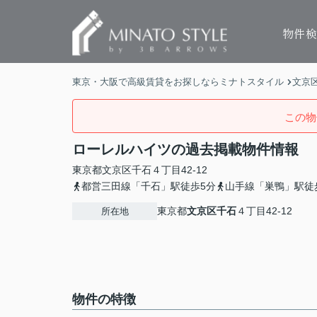
物件
東京・大阪で高級賃貸をお探しならミナトスタイル
文京
この物
ローレルハイツの過去掲載物件情報
東京都
文京区
千石
４丁目42-12
都営三田線「千石」駅徒歩5分
山手線「巣鴨」駅徒
東京都
文京区
千石
４丁目42-12
所在地
物件の特徴