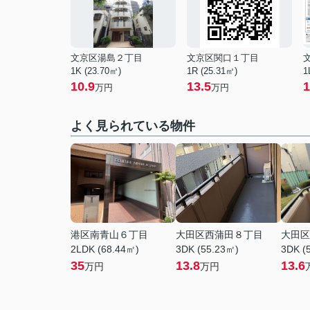
文京区湯島２丁目
文京区関口１丁目
1K (23.70㎡)
1R (25.31㎡)
1
10.9
13.5
1
万円
万円
よく見られている物件
港区南青山６丁目
大田区西蒲田８丁目
大田区
2LDK (68.44㎡)
3DK (55.23㎡)
3DK (
35
13.8
13.6
万円
万円