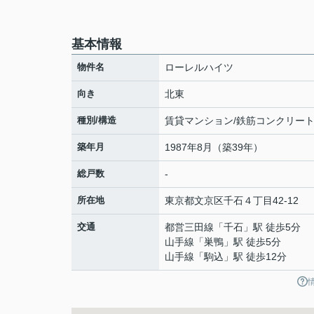
基本情報
物件名
ローレルハイツ
向き
北東
種別/構造
賃貸マンション/鉄筋コンクリー
築年月
1987年8月（築39年）
総戸数
-
所在地
東京都
文京区
千石
４丁目42-12
交通
都営三田線
「
千石
」駅 徒歩5分
山手線
「
巣鴨
」駅 徒歩5分
山手線
「
駒込
」駅 徒歩12分