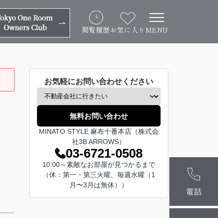
閲覧履歴
お気に入り
MENU
お気軽にお問い合わせください
無料お問い合わせ
MINATO STYLE 麻布十番本店（株式会
社3B ARROWS）
03-6721-0508
10:00～素敵なお部屋が見つかるまで
麻布十番本
（休：第一・第三火曜、毎週水曜（1
月〜3月は無休））
大阪梅田店
電話