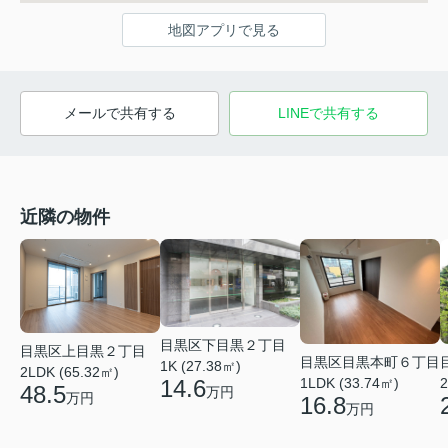
地図アプリで見る
メールで共有する
LINEで共有する
近隣の物件
目黒区下目黒２丁目
目黒区上目黒２丁目
目黒区目黒本町６丁目
1K (27.38㎡)
2LDK (65.32㎡)
14.6
1LDK (33.74㎡)
2
48.5
万円
万円
16.8
万円