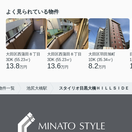
よく見られている物件
大田区西蒲田８丁目
大田区西蒲田８丁目
大田区羽田旭町
3DK (55.23㎡)
3DK (55.23㎡)
1DK (35.34㎡)
1
13.8
13.6
8.2
万円
万円
万円
物件一覧
池尻大橋駅
スタイリオ目黒大橋ＨＩＬＬＳＩＤＥ