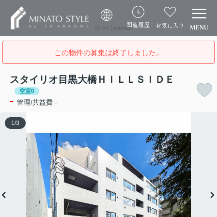
閲覧履歴
お気に入り
Select Language
この物件の募集は終了しました。
スタイリオ目黒大橋ＨＩＬＬＳＩＤＥ
空室0
-
管理/共益費 -
1
/
3