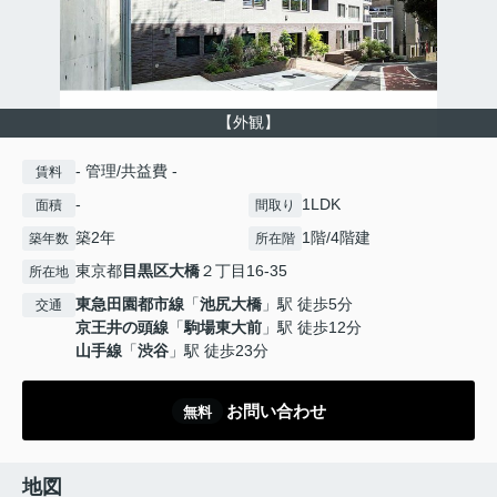
【外観】
- 管理/共益費 -
賃料
-
1LDK
面積
間取り
築2年
1階/4階建
築年数
所在階
東京都
目黒区
大橋
２丁目16-35
所在地
東急田園都市線
「
池尻大橋
」駅 徒歩5分
交通
京王井の頭線
「
駒場東大前
」駅 徒歩12分
山手線
「
渋谷
」駅 徒歩23分
お問い合わせ
無料
地図