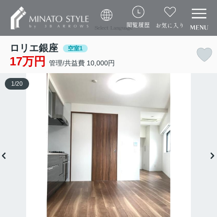
閲覧履歴
お気に入り
Select Language
ロリエ銀座
空室1
17万円
管理/共益費 10,000円
1
/
20