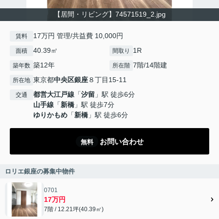
【居間・リビング】74571519_2.jpg
17万円 管理/共益費 10,000円
賃料
40.39㎡
1R
面積
間取り
築12年
7階/14階建
築年数
所在階
東京都
中央区
銀座
８丁目15-11
所在地
都営大江戸線
「
汐留
」駅 徒歩6分
交通
山手線
「
新橋
」駅 徒歩7分
ゆりかもめ
「
新橋
」駅 徒歩6分
お問い合わせ
無料
ロリエ銀座の募集中物件
0701
17万円
7階 / 12.21坪(40.39㎡)