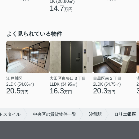
1K (28.80㎡)
14.7
万円
よく見られている物件
江戸川区
大田区東矢口３丁目
目黒区南２丁目
2LDK (54.06㎡)
1LDK (34.95㎡)
2LDK (54.75㎡)
2
20.5
16.3
20.3
万円
万円
万円
トスタイル
中央区の賃貸物件一覧
汐留駅
ロリエ銀座