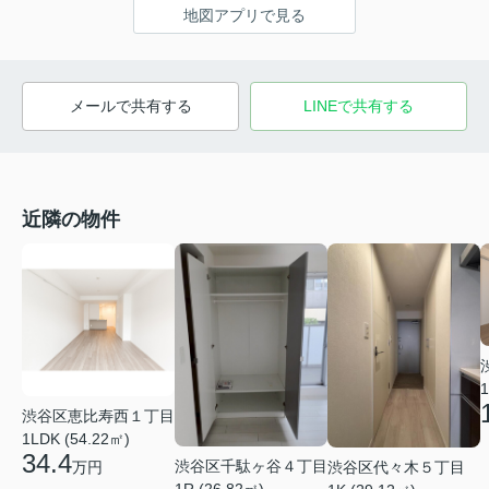
地図アプリで見る
メールで共有する
LINEで共有する
近隣の物件
1
渋谷区恵比寿西１丁目
1LDK (54.22㎡)
34.4
渋谷区千駄ヶ谷４丁目
渋谷区代々木５丁目
万円
1R (26.82㎡)