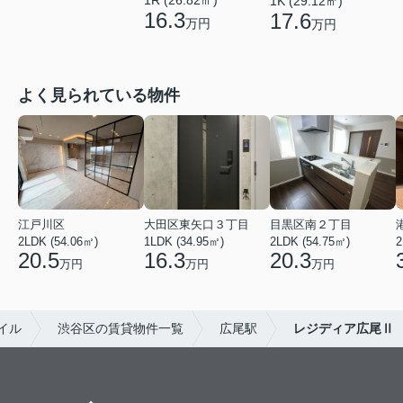
1K (29.12㎡)
16.3
17.6
万円
万円
よく見られている物件
江戸川区
大田区東矢口３丁目
目黒区南２丁目
2LDK (54.06㎡)
1LDK (34.95㎡)
2LDK (54.75㎡)
2
20.5
16.3
20.3
万円
万円
万円
イル
渋谷区の賃貸物件一覧
広尾駅
レジディア広尾Ⅱ