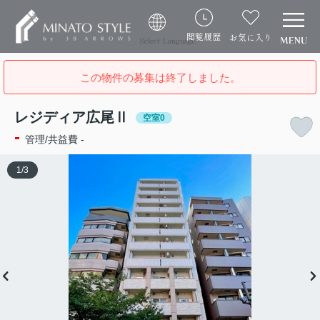
閲覧履歴
お気に入り
Select Language
この物件の募集は終了しました。
レジディア広尾Ⅱ
空室0
-
管理/共益費 -
1
/
3