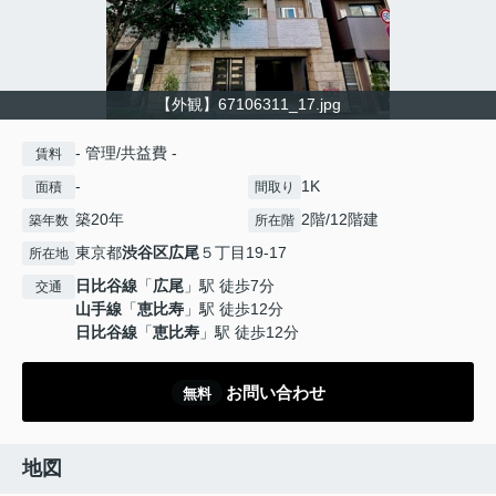
【外観】67106311_17.jpg
- 管理/共益費 -
賃料
-
1K
面積
間取り
築20年
2階/12階建
築年数
所在階
東京都
渋谷区
広尾
５丁目19-17
所在地
日比谷線
「
広尾
」駅 徒歩7分
交通
山手線
「
恵比寿
」駅 徒歩12分
日比谷線
「
恵比寿
」駅 徒歩12分
お問い合わせ
無料
地図