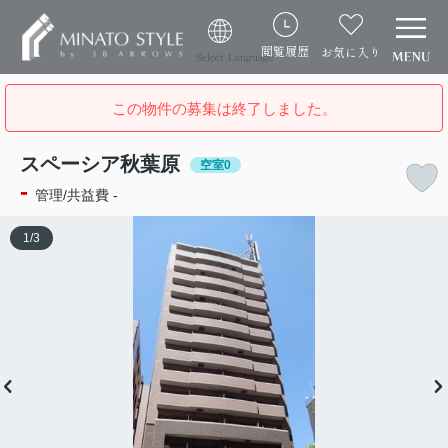
閲覧履歴
お気に入り
Select Language
この物件の募集は終了しました。
スペーシア秋葉原
空室0
-
管理/共益費 -
1
/
3