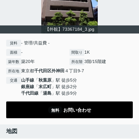
【外観】73367184_3.jpg
- 管理/共益費 -
賃料
-
1K
面積
間取り
築20年
3階/15階建
築年数
所在階
東京都
千代田区
外神田
４丁目9-7
所在地
山手線
「
秋葉原
」駅 徒歩5分
交通
銀座線
「
末広町
」駅 徒歩2分
千代田線
「
湯島
」駅 徒歩9分
お問い合わせ
無料
地図