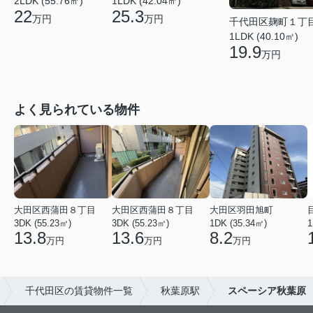
2LDK (55.76㎡)
1LDK (42.04㎡)
22
25.3
万円
万円
千代田区麹町１丁
1LDK (40.10㎡)
19.9
万円
よく見られている物件
大田区西蒲田８丁目
大田区西蒲田８丁目
大田区羽田旭町
3DK (55.23㎡)
3DK (55.23㎡)
1DK (35.34㎡)
1
13.8
13.6
8.2
万円
万円
万円
千代田区の賃貸物件一覧
秋葉原駅
スペーシア秋葉原