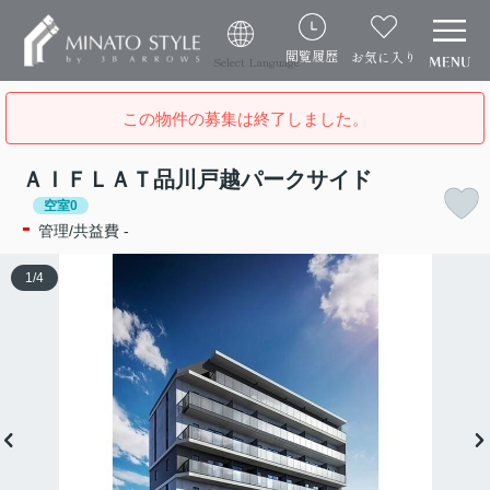
閲覧履歴
お気に入り
Select Language
この物件の募集は終了しました。
ＡＩＦＬＡＴ品川戸越パークサイド
空室0
-
管理/共益費 -
1
/
4