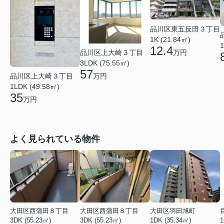
品川区東五反田３丁目
1K (21.84㎡)
1
12.4
万円
品川区上大崎３丁目
3LDK (75.55㎡)
57
品川区上大崎３丁目
万円
1LDK (49.58㎡)
35
万円
よく見られている物件
大田区西蒲田８丁目
大田区西蒲田８丁目
大田区羽田旭町
3DK (55.23㎡)
3DK (55.23㎡)
1DK (35.34㎡)
1