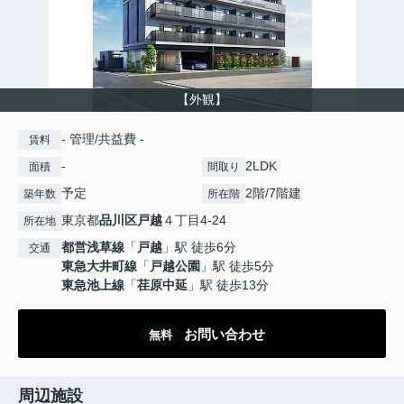
【外観】
- 管理/共益費 -
賃料
-
2LDK
面積
間取り
予定
2階/7階建
築年数
所在階
東京都
品川区
戸越
４丁目4-24
所在地
都営浅草線
「
戸越
」駅 徒歩6分
交通
東急大井町線
「
戸越公園
」駅 徒歩5分
東急池上線
「
荏原中延
」駅 徒歩13分
お問い合わせ
無料
周辺施設