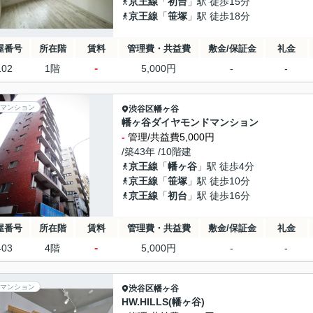
京王線
「
初台
」駅 徒歩15分
京王線
「
笹塚
」駅 徒歩18分
屋番号
所在階
賃料
管理費・共益費
敷金/保証金
礼金
-
102
1階
5,000円
-
-
マンション
渋谷区
幡ヶ谷
幡ヶ谷ダイヤモンドマンション
-
管理/共益費5,000円
/築43年 /10階建
京王線
「
幡ヶ谷
」駅 徒歩4分
京王線
「
笹塚
」駅 徒歩10分
京王線
「
初台
」駅 徒歩16分
屋番号
所在階
賃料
管理費・共益費
敷金/保証金
礼金
-
403
4階
5,000円
-
-
マンション
渋谷区
幡ヶ谷
HW.HILLS(幡ヶ谷)