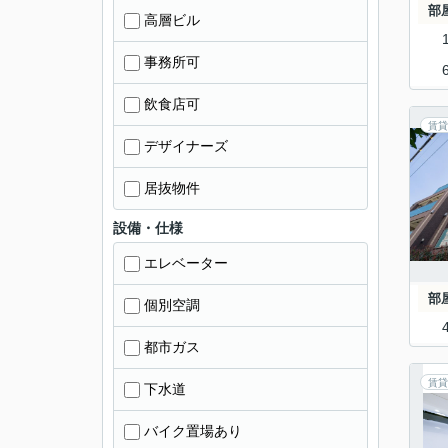
部
高層ビル
事務所可
飲食店可
賃貸
デザイナーズ
居抜物件
設備・仕様
エレベーター
部
個別空調
都市ガス
賃貸
下水道
バイク置場あり