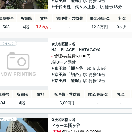
京王線
「
笹塚
」駅 徒歩13分
千代田線
「
代々木上原
」駅 徒歩18分
部屋番号
所在階
賃料
管理費・共益費
敷金/保証金
礼金
12.5
503
4階
-
12.5万円
0ヶ月
万円
マンション
渋谷区
幡ヶ谷
HJ PLACE HATAGAYA
-
管理/共益費6,000円
/築3年 /4階建
京王線
「
幡ヶ谷
」駅 徒歩5分
京王線
「
初台
」駅 徒歩15分
京王線
「
笹塚
」駅 徒歩18分
屋番号
所在階
賃料
管理費・共益費
敷金/保証金
礼金
-
404
4階
6,000円
-
-
マンション
渋谷区
幡ヶ谷
ドゥーエ幡ヶ谷
-万円
管理/共益費10,000円