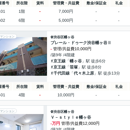
屋番号
所在階
賃料
管理費・共益費
敷金/保証金
礼金
-
101
1階
7,000円
-
-
-
602
6階
5,000円
-
-
マンション
渋谷区
幡ヶ谷
プレール・ドゥーク渋谷幡ヶ谷Ⅱ
-
管理/共益費10,000円
/築9年 /4階建
京王線
「
幡ヶ谷
」駅 徒歩6分
京王線
「
笹塚
」駅 徒歩8分
千代田線
「
代々木上原
」駅 徒歩13分
屋番号
所在階
賃料
管理費・共益費
敷金/保証金
礼金
-
401
4階
10,000円
-
-
マンション
渋谷区
幡ヶ谷
Ｖ－ｓｔｙｌｅ幡ヶ谷
-万円
管理/共益費12,000円
/築3年 /4階建