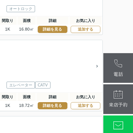
オートロック
間取り
面積
詳細
お気に入り
1K
16.80㎡
詳細を見る
追加する
麻布十番本
大阪梅田店
電話
エレベーター
CATV
間取り
面積
詳細
お気に入り
来店予約
1K
18.72㎡
詳細を見る
追加する