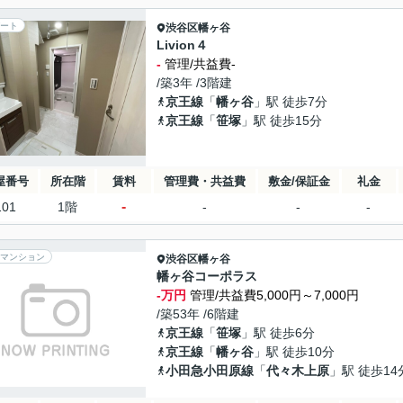
ート
渋谷区
幡ヶ谷
Livion４
-
管理/共益費-
/築3年 /3階建
京王線
「
幡ヶ谷
」駅 徒歩7分
京王線
「
笹塚
」駅 徒歩15分
屋番号
所在階
賃料
管理費・共益費
敷金/保証金
礼金
-
101
1階
-
-
-
マンション
渋谷区
幡ヶ谷
幡ヶ谷コーポラス
-万円
管理/共益費5,000円～7,000円
/築53年 /6階建
京王線
「
笹塚
」駅 徒歩6分
京王線
「
幡ヶ谷
」駅 徒歩10分
小田急小田原線
「
代々木上原
」駅 徒歩14