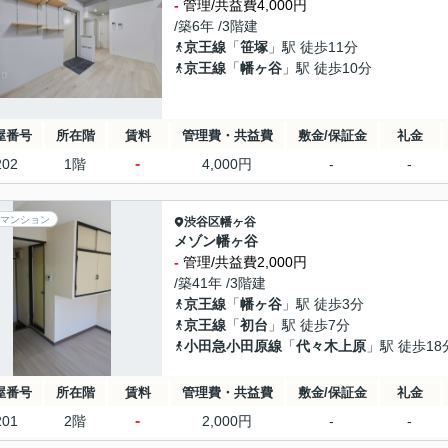
-
管理/共益費4,000円
/築6年 /3階建
京王線
「
笹塚
」駅 徒歩11分
京王線
「
幡ヶ谷
」駅 徒歩10分
屋番号
所在階
賃料
管理費・共益費
敷金/保証金
礼金
-
202
1階
4,000円
-
-
マンション
渋谷区
幡ヶ谷
メゾン幡ヶ谷
-
管理/共益費2,000円
/築41年 /3階建
京王線
「
幡ヶ谷
」駅 徒歩3分
京王線
「
初台
」駅 徒歩7分
小田急小田原線
「
代々木上原
」駅 徒歩18
屋番号
所在階
賃料
管理費・共益費
敷金/保証金
礼金
-
201
2階
2,000円
-
-