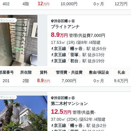
12
402
4階
10,000円
0ヶ月
12万円
万円
マンション
渋谷区
幡ヶ谷
ブライトアンナ
8.9
万円
管理/共益費7,000円
17.53㎡ (1R) /築8年 /4階建
京王線
「
幡ヶ谷
」駅 徒歩5分
京王線
「
笹塚
」駅 徒歩13分
京王線
「
初台
」駅 徒歩19分
部屋番号
所在階
賃料
管理費・共益費
敷金/保証金
礼金
8.9
201
2階
7,000円
0ヶ月
9.6万円
万円
マンション
渋谷区
幡ヶ谷
第二木村マンション
12.5
万円
管理/共益費-
37.00㎡ (2DK) /築52年 /4階建
京王線
「
幡ヶ谷
」駅 徒歩2分