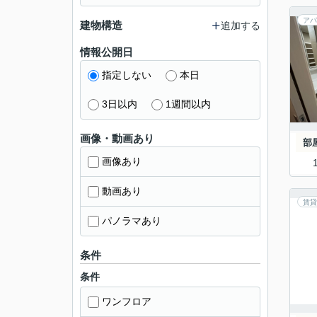
アパ
建物構造
追加する
情報公開日
指定しない
本日
3日以内
1週間以内
画像・動画あり
部
画像あり
動画あり
賃貸
パノラマあり
条件
条件
ワンフロア