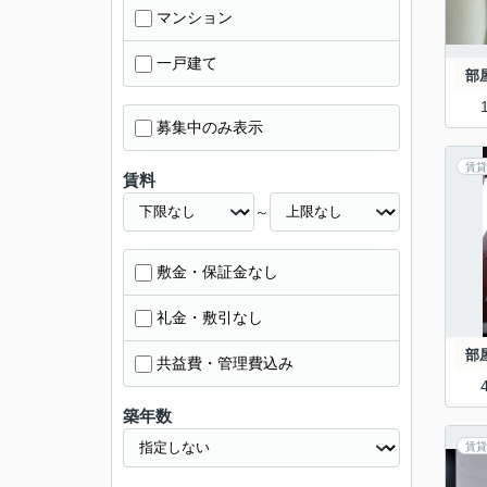
マンション
一戸建て
部
募集中のみ表示
賃貸
賃料
～
敷金・保証金なし
礼金・敷引なし
部
共益費・管理費込み
築年数
賃貸