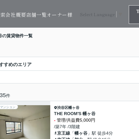
検索
会社概要
店舗一覧
オーナー様
Select Language
▼
谷の賃貸物件一覧
すすめのエリア
35
件
マンション
渋谷区
幡ヶ谷
THE ROOM'S 幡ヶ谷
-
管理/共益費5,000円
/築7年 /3階建
京王線
「
幡ヶ谷
」駅 徒歩4分