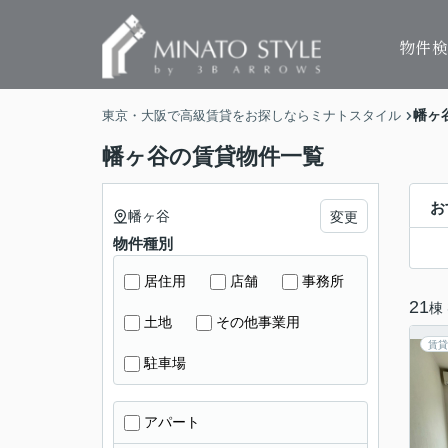
物件
幡ヶ
東京・大阪で高級賃貸をお探しならミナトスタイル
幡ヶ谷の賃貸物件一覧
お
幡ヶ谷
変更
物件種別
居住用
店舗
事務所
21
棟
土地
その他事業用
賃貸
駐車場
アパート