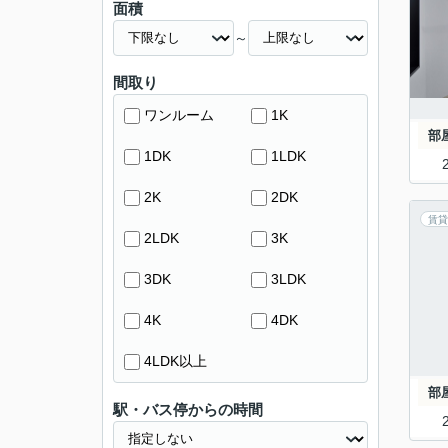
面積
～
間取り
ワンルーム
1K
部
1DK
1LDK
2K
2DK
賃貸
2LDK
3K
3DK
3LDK
4K
4DK
4LDK以上
部
駅・バス停からの時間