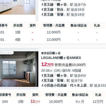
京王線
「
幡ヶ谷
」駅 徒歩7分
京王線
「
初台
」駅 徒歩16分
京王線
「
笹塚
」駅 徒歩18分
屋番号
所在階
賃料
管理費・共益費
敷金/保証金
礼金
-
101
1階
12,000円
-
-
-
401
4階
12,000円
-
-
マンション
渋谷区
幡ヶ谷
LEGALAND幡ヶ谷ANNEX
12
万円
管理/共益費10,000円
20.08㎡ (1R) /築5年 /4階建
京王線
「
幡ヶ谷
」駅 徒歩6分
京王線
「
笹塚
」駅 徒歩7分
小田急小田原線
「
代々木上原
」駅 徒歩15
部屋番号
所在階
賃料
管理費・共益費
敷金/保証金
礼金
12
204
2階
10,000円
0ヶ月
12万円
万円