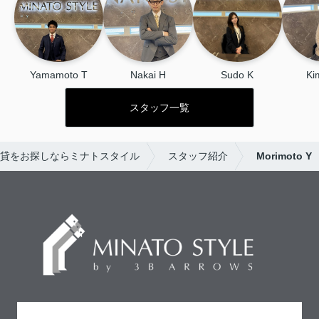
Yamamoto T
Nakai H
Sudo K
Ki
スタッフ一覧
貸をお探しならミナトスタイル
スタッフ紹介
Morimoto Y