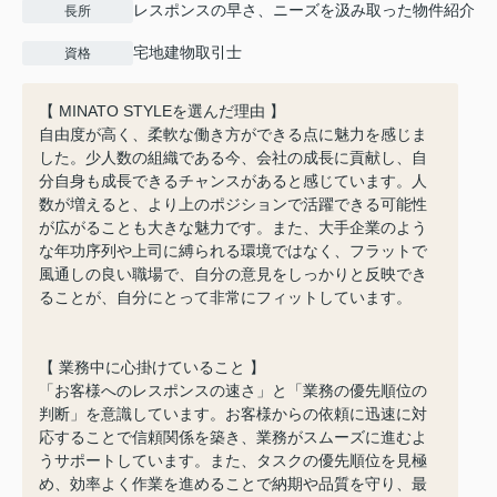
レスポンスの早さ、ニーズを汲み取った物件紹介
長所
宅地建物取引士
資格
【 MINATO STYLEを選んだ理由 】
自由度が高く、柔軟な働き方ができる点に魅力を感じま
した。少人数の組織である今、会社の成長に貢献し、自
分自身も成長できるチャンスがあると感じています。人
数が増えると、より上のポジションで活躍できる可能性
が広がることも大きな魅力です。また、大手企業のよう
な年功序列や上司に縛られる環境ではなく、フラットで
風通しの良い職場で、自分の意見をしっかりと反映でき
ることが、自分にとって非常にフィットしています。
【 業務中に心掛けていること 】
「お客様へのレスポンスの速さ」と「業務の優先順位の
判断」を意識しています。お客様からの依頼に迅速に対
応することで信頼関係を築き、業務がスムーズに進むよ
うサポートしています。また、タスクの優先順位を見極
め、効率よく作業を進めることで納期や品質を守り、最