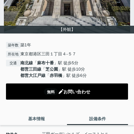
【外観】
築1年
築年数
東京都港区三田１丁目４-５７
所在地
南北線
「
麻布十番
」駅 徒歩5分
交通
都営三田線
「
芝公園
」駅 徒歩10分
都営大江戸線
「
赤羽橋
」駅 徒歩6分
お問い合わせ
無料
基本情報
設備条件