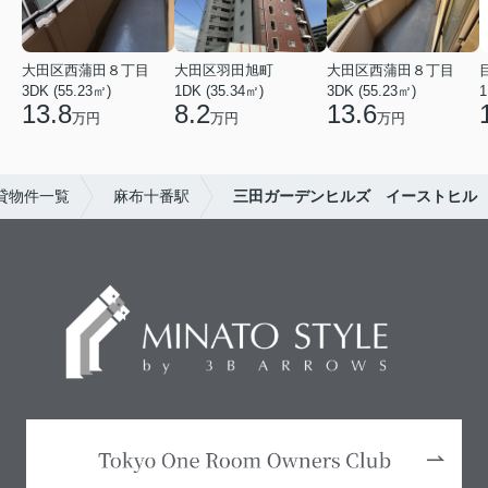
大田区西蒲田８丁目
大田区羽田旭町
大田区西蒲田８丁目
3DK (55.23㎡)
1DK (35.34㎡)
3DK (55.23㎡)
1
13.8
8.2
13.6
万円
万円
万円
貸物件一覧
麻布十番駅
三田ガーデンヒルズ イーストヒル