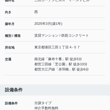
三田ガーデンヒルズ イーストヒル
物件名
西
向き
2025年3月(築1年)
築年月
賃貸マンション / 鉄筋コンクリート
種別 / 構造
東京都
港区
三田
１丁目４-５７
所在地
南北線
「
麻布十番
」駅 徒歩5分
交通
都営三田線
「
芝公園
」駅 徒歩10分
都営大江戸線
「
赤羽橋
」駅 徒歩6分
設備条件
分譲タイプ
設備条件
仲介手数料無料